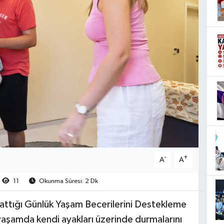
-
+
A
A
11
Okunma Süresi: 2 Dk
lattığı Günlük Yaşam Becerilerini Destekleme
 yaşamda kendi ayakları üzerinde durmalarını