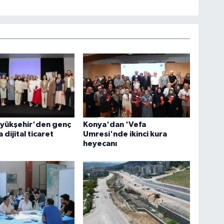
üyükşehir'den genç
Konya'dan 'Vefa
 dijital ticaret
Umresi'nde ikinci kura
heyecanı