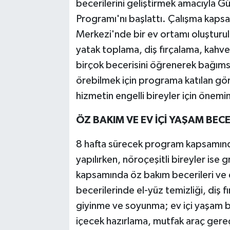
becerilerini geliştirmek amacıyla G
Programı'nı başlattı. Çalışma kapsa
Merkezi'nde bir ev ortamı oluşturul
yatak toplama, diş fırçalama, kahv
birçok becerisini öğrenerek bağımsı
örebilmek için programa katılan görm
hizmetin engelli bireyler için önemi
ÖZ BAKIM VE EV İÇİ YAŞAM BECE
8 hafta sürecek program kapsamında
yapılırken, nöroçeşitli bireyler ise g
kapsamında öz bakım becerileri ve e
becerilerinde el-yüz temizliği, diş f
giyinme ve soyunma; ev içi yaşam b
içecek hazırlama, mutfak araç gereç