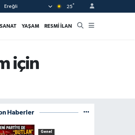
°
Ereğli
25
-SANAT
YAŞAM
RESMİ İLAN
m için
on Haberler
Genel