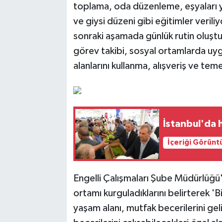
toplama, oda düzenleme, eşyaları ye
ve giysi düzeni gibi eğitimler veriliy
sonraki aşamada günlük rutin oluşt
görev takibi, sosyal ortamlarda uygu
alanlarını kullanma, alışveriş ve teme
İstanbul'da 
İçeriği Görünt
Engelli Çalışmaları Şube Müdürlüğü
ortamı kurguladıklarını belirterek 'Bir
yaşam alanı, mutfak becerilerini geli