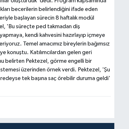
 alanlar oluşturduk' dedi. Program kapsamında
kları becerilerin belirlendiğini ifade eden
iyle başlayan sürecin 8 haftalık modül
ezel, 'Bu süreçte ped takmadan diş
yapmaya, kendi kahvesini hazırlayıp içmeye
eriyoruz. Temel amacımız bireylerin bağımsız
ye konuştu. Katılımcılardan gelen geri
nu belirten Pektezel, görme engelli bir
 istemesi üzerinden örnek verdi. Pektezel, 'Şu
redeyse tek başına saç örebilir duruma geldi'