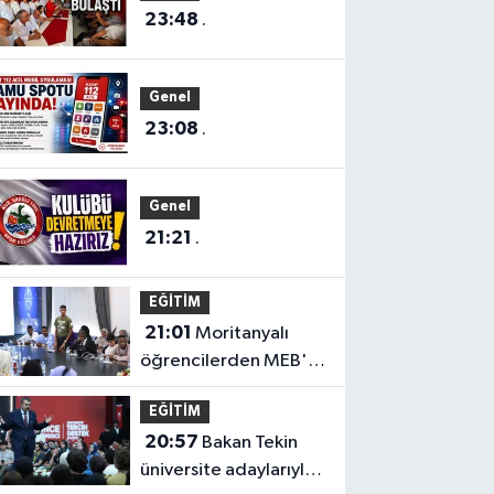
23:48
.
Genel
23:08
.
Genel
21:21
.
EĞİTİM
21:01
Moritanyalı
öğrencilerden MEB'e
ziyaret
EĞİTİM
20:57
Bakan Tekin
üniversite adaylarıyla