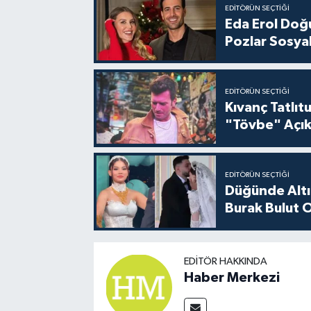
EDITÖRÜN SEÇTIĞI
Eda Erol Doğu
Pozlar Sosyal
EDITÖRÜN SEÇTIĞI
Kıvanç Tatlı
"Tövbe" Açık
EDITÖRÜN SEÇTIĞI
Düğünde Altı
Burak Bulut O
EDITÖR HAKKINDA
Haber Merkezi