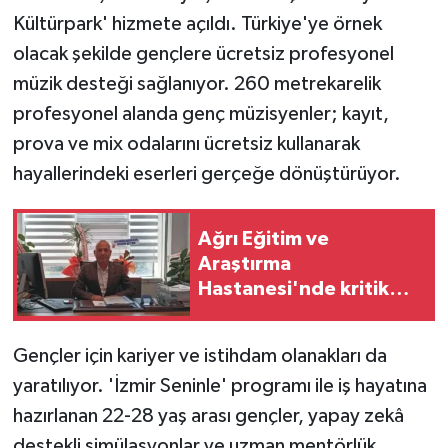
Kültürpark' hizmete açıldı. Türkiye'ye örnek
olacak şekilde gençlere ücretsiz profesyonel
müzik desteği sağlanıyor. 260 metrekarelik
profesyonel alanda genç müzisyenler; kayıt,
prova ve mix odalarını ücretsiz kullanarak
hayallerindeki eserleri gerçeğe dönüştürüyor.
Ağrı Eğitim ve
Araştırma
Hastanesi'nde kritik
görev değişimi
Gençler için kariyer ve istihdam olanakları da
yaratılıyor. 'İzmir Seninle' programı ile iş hayatına
hazırlanan 22-28 yaş arası gençler, yapay zekâ
destekli simülasyonlar ve uzman mentörlük