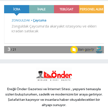
18:41
TOFAŞ potada yeni sezonu
hazır
Gündem
18:36
Osman Gazi platformu
Eylül'de göreve başlayacak...
Gabar'da günlük petrol üretimi 83
YAŞAM
bin 200 varile ulaştı
18:30
Trabzonspor'a büyük destek
YAŞAM
18:23
'Bu Kampta Hayat Var'
projesi özel bireylere yaz tatili
sunuyor
Ereğli Önder Gazetesi ve İnternet Sitesi , yepyeni temasıyla
sizleri buluştururken, sadelik ve modernizmi bir araya getiriyor.
Şatafattan kaçınıyor ve insanlara haber okuyabilecekleri bir
altyapı sunuyor.