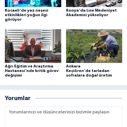
Kocaeli'de yaz neşesi
Konya'da Lise Medeniyet
etkinlikleri yoğun ilgi
Akademisi yükseliyor
görüyor
Ağrı Eğitim ve Araştırma
Ankara
Hastanesi'nde kritik görev
Keçiören'de tarladan
değişimi
sofralara doğal üretim
Yorumlar