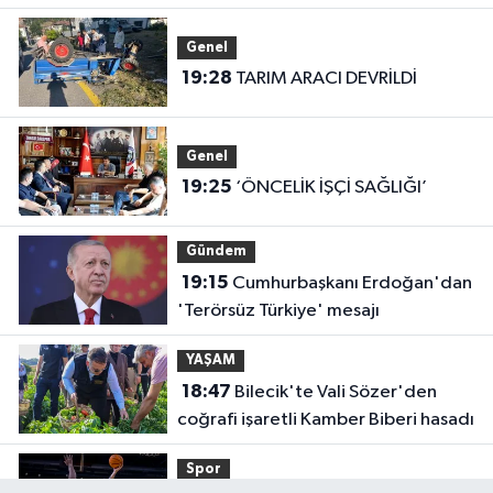
Genel
19:28
TARIM ARACI DEVRİLDİ
Genel
19:25
‘ÖNCELİK İŞÇİ SAĞLIĞI’
Gündem
19:15
Cumhurbaşkanı Erdoğan'dan
'Terörsüz Türkiye' mesajı
YAŞAM
18:47
Bilecik'te Vali Sözer'den
coğrafi işaretli Kamber Biberi hasadı
Spor