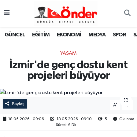
GÜNCEL
Zonguldak Nöbetçi Eczaneler
GÜNCEL
EĞİTİM
EKONOMİ
MEDYA
SPOR
S
EĞİTİM
Zonguldak Hava Durumu
YAŞAM
EKONOMİ
Zonguldak Namaz Vakitleri
İzmir'de genç dostu kent
MEDYA
Zonguldak Trafik Yoğunluk Haritası
projeleri büyüyor
SPOR
TFF 3.Lig 4.Grup Puan Durumu ve Fikstür
SAĞLIK
Tüm Manşetler
Paylaş
-
+
A
A
KÜLTÜR-SANAT
Son Dakika Haberleri
18.05.2026 - 09:06
18.05.2026 - 09:10
5
Okunma
Süresi: 6 Dk
YAŞAM
Haber Arşivi