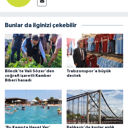
Bunlar da ilginizi çekebilir
Bilecik'te Vali Sözer'den
Trabzonspor'a büyük
coğrafi işaretli Kamber
destek
Biberi hasadı
'Bu Kampta Hayat Var'
Balıkesir'de kıyılar anlık