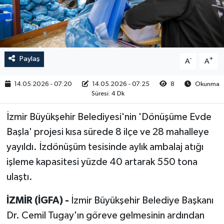
RESMİ İLAN
Paylaş
-
+
A
A
14.05.2026 - 07:20
14.05.2026 - 07:25
8
Okunma
Süresi: 4 Dk
İzmir Büyükşehir Belediyesi'nin 'Dönüşüme Evde
Başla' projesi kısa sürede 8 ilçe ve 28 mahalleye
yayıldı. İzdönüşüm tesisinde aylık ambalaj atığı
işleme kapasitesi yüzde 40 artarak 550 tona
ulaştı.
İZMİR (İGFA) -
İzmir Büyükşehir Belediye Başkanı
Dr. Cemil Tugay'ın göreve gelmesinin ardından