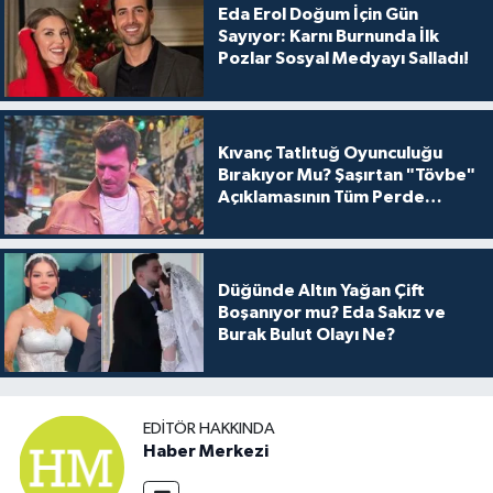
Eda Erol Doğum İçin Gün
Sayıyor: Karnı Burnunda İlk
Pozlar Sosyal Medyayı Salladı!
Kıvanç Tatlıtuğ Oyunculuğu
Bırakıyor Mu? Şaşırtan "Tövbe"
Açıklamasının Tüm Perde
Arkası
Düğünde Altın Yağan Çift
Boşanıyor mu? Eda Sakız ve
Burak Bulut Olayı Ne?
EDITÖR HAKKINDA
Haber Merkezi