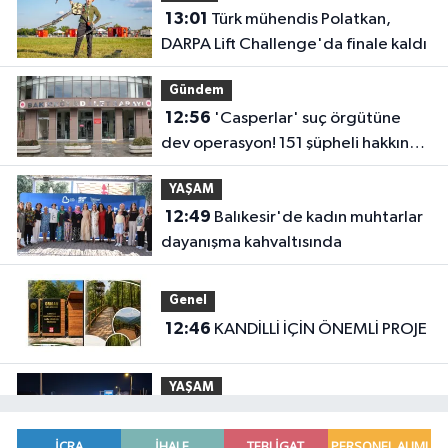
13:01
Türk mühendis Polatkan,
DARPA Lift Challenge'da finale kaldı
Gündem
12:56
'Casperlar' suç örgütüne
dev operasyon! 151 şüpheli hakkında
dava açıldı
YAŞAM
12:49
Balıkesir'de kadın muhtarlar
dayanışma kahvaltısında
Genel
12:46
KANDİLLİ İÇİN ÖNEMLİ PROJE
YAŞAM
12:44
Kocaeli'de Seymen ve
Karamürsel tünellerine konfor