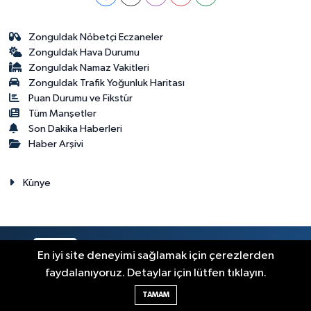
Zonguldak Nöbetçi Eczaneler
Zonguldak Hava Durumu
Zonguldak Namaz Vakitleri
Zonguldak Trafik Yoğunluk Haritası
Puan Durumu ve Fikstür
Tüm Manşetler
Son Dakika Haberleri
Haber Arşivi
Künye
RSS
Copyright © 2023. Her hakkı saklıdır.
En iyi site deneyimi sağlamak için çerezlerden
faydalanıyoruz. Detaylar için lütfen tıklayın.
Haber Yazılımı:
TE Bilişim
TAMAM