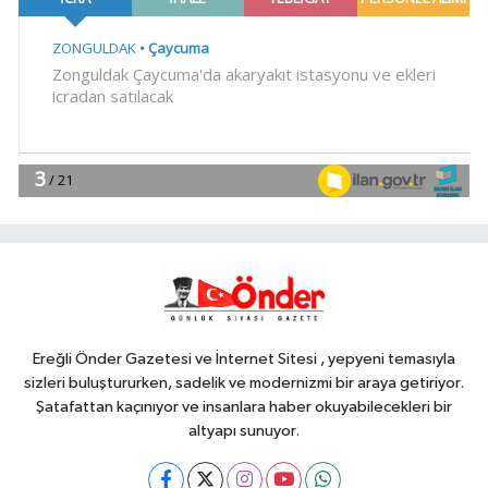
dokunuşu
Genel
12:42
AKINCILARSPOR 67
YÖNETİMİ BELLİ OLDU
Genel
12:41
KADIN KOLLARI
BAŞKANLIĞINA ATANDI
Gündem
12:38
Ankara'da uyuşturucu ve
fuhuş 8 gözaltı
Ereğli Önder Gazetesi ve İnternet Sitesi , yepyeni temasıyla
sizleri buluştururken, sadelik ve modernizmi bir araya getiriyor.
Şatafattan kaçınıyor ve insanlara haber okuyabilecekleri bir
altyapı sunuyor.