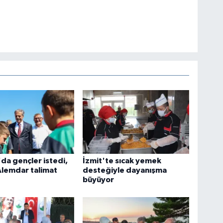
da gençler istedi,
İzmit'te sıcak yemek
Alemdar talimat
desteğiyle dayanışma
büyüyor