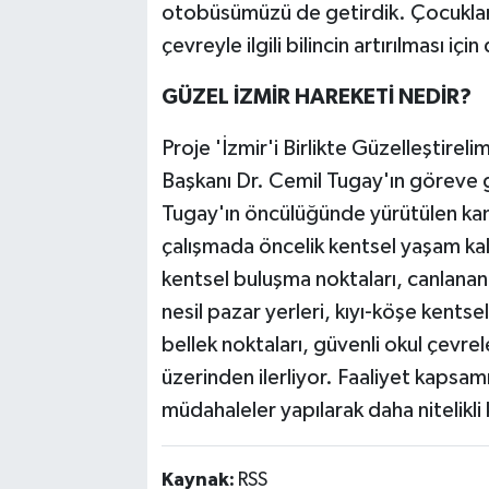
otobüsümüzü de getirdik. Çocuklar
çevreyle ilgili bilincin artırılması içi
GÜZEL İZMİR HAREKETİ NEDİR?
Proje 'İzmir'i Birlikte Güzelleştirel
Başkanı Dr. Cemil Tugay'ın göreve g
Tugay'ın öncülüğünde yürütülen kamu
çalışmada öncelik kentsel yaşam kalit
kentsel buluşma noktaları, canlanan s
nesil pazar yerleri, kıyı-köşe kentse
bellek noktaları, güvenli okul çevr
üzerinden ilerliyor. Faaliyet kapsam
müdahaleler yapılarak daha nitelikli 
Kaynak:
RSS