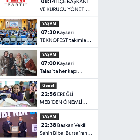
08:14
İLÇE BAŞKANI
VE KURUCU YÖNETİM
KURULU ÜYELERİ BELLİ
YAŞAM
OLDU
07:30
Kayseri
TEKNOFEST takımları
Başkan Büyükkılıç'la
YAŞAM
buluştu
07:00
Kayseri
Talas'ta her kapı
çalınıyor
Genel
22:56
EREĞLİ
MEB'DEN ÖNEMLİ
AÇIKLAMA
YAŞAM
22:38
Başkan Vekili
Şahin Biba: Bursa'nın