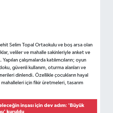
Şehit Selim Topal Ortaokulu ve boş arsa olan
klar, veliler ve mahalle sakinleriyle anket ve
. Yapılan çalışmalarda katılımcıların; oyun
l doku, güvenli kullanım, oturma alanları ve
erileri dinlendi. Özellikle çocukların hayal
 mahalleleri için fikir üretmeleri, tasarım
leceğin inşası için dev adım: 'Büyük
mu' kuruldu