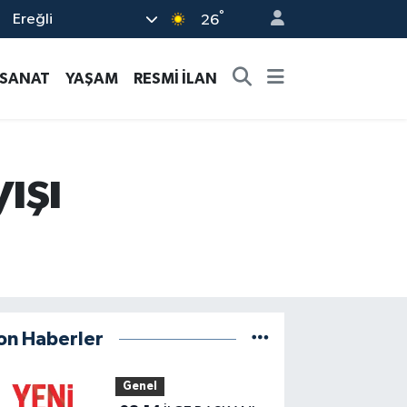
°
Ereğli
26
-SANAT
YAŞAM
RESMİ İLAN
ışı
on Haberler
Genel