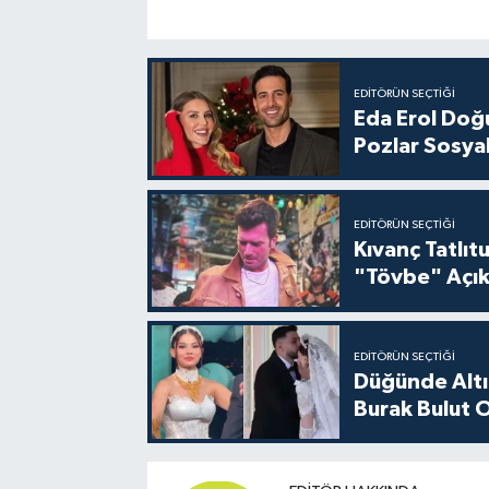
EDITÖRÜN SEÇTIĞI
Eda Erol Doğu
Pozlar Sosyal
EDITÖRÜN SEÇTIĞI
Kıvanç Tatlı
"Tövbe" Açık
EDITÖRÜN SEÇTIĞI
Düğünde Altı
Burak Bulut O