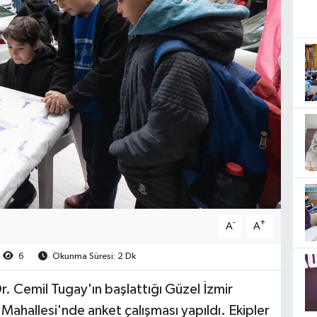
-
+
A
A
6
Okunma Süresi: 2 Dk
r. Cemil Tugay'ın başlattığı Güzel İzmir
ahallesi'nde anket çalışması yapıldı. Ekipler