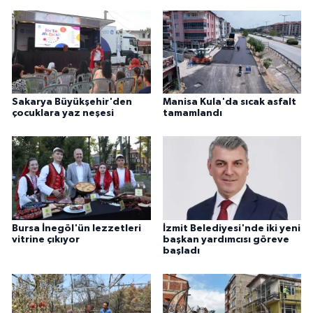
Sakarya Büyükşehir'den
Manisa Kula'da sıcak asfalt
çocuklara yaz neşesi
tamamlandı
Bursa İnegöl'ün lezzetleri
İzmit Belediyesi'nde iki yeni
vitrine çıkıyor
başkan yardımcısı göreve
başladı