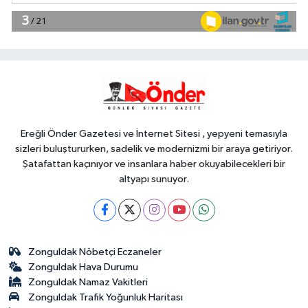
YAŞAM
13:39
Hayvancılıkta dijital dönem...
GEKİS Kars'ta uygulamaya alındı
Genel
13:35
HAYIR İÇİN FINDIK
TOPLADILAR
Ereğli Önder Gazetesi ve İnternet Sitesi , yepyeni temasıyla
sizleri buluştururken, sadelik ve modernizmi bir araya getiriyor.
Şatafattan kaçınıyor ve insanlara haber okuyabilecekleri bir
altyapı sunuyor.
Zonguldak Nöbetçi Eczaneler
Zonguldak Hava Durumu
Zonguldak Namaz Vakitleri
Zonguldak Trafik Yoğunluk Haritası