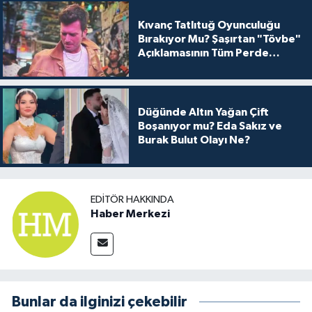
Kıvanç Tatlıtuğ Oyunculuğu
Bırakıyor Mu? Şaşırtan "Tövbe"
Açıklamasının Tüm Perde
Arkası
Düğünde Altın Yağan Çift
Boşanıyor mu? Eda Sakız ve
Burak Bulut Olayı Ne?
EDITÖR HAKKINDA
Haber Merkezi
Bunlar da ilginizi çekebilir