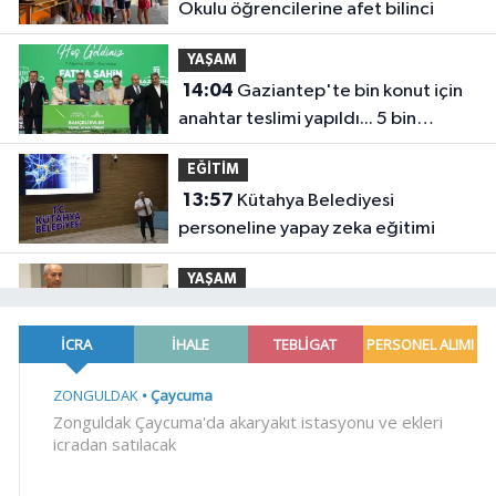
Okulu öğrencilerine afet bilinci
YAŞAM
14:04
Gaziantep'te bin konut için
anahtar teslimi yapıldı... 5 bin
konutluk projeye temel
EĞİTİM
13:57
Kütahya Belediyesi
personeline yapay zeka eğitimi
YAŞAM
13:51
İş insanı Ali Bıdı'dan sağlıklı
yaşam üzerine dikkat çeken
açıklamalar... 77 yaşında gençlik
SİYASET
mucizesi
13:44
CHP, Menderes Belediye
Başkanı İlkay Çiçek'i kesin ihraç
talebiyle disipline sevk etti