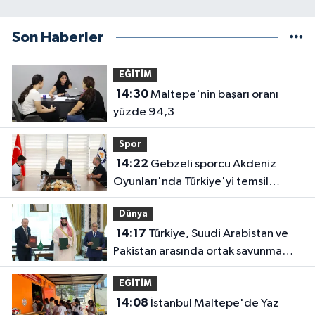
Son Haberler
EĞİTİM
14:30
Maltepe'nin başarı oranı
yüzde 94,3
Spor
14:22
Gebzeli sporcu Akdeniz
Oyunları'nda Türkiye'yi temsil
edecek
Dünya
14:17
Türkiye, Suudi Arabistan ve
Pakistan arasında ortak savunma
anlaşması imzalandı
EĞİTİM
14:08
İstanbul Maltepe'de Yaz