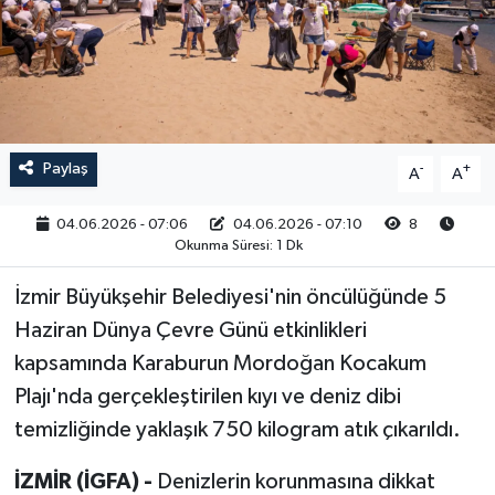
RESMİ İLAN
Paylaş
-
+
A
A
04.06.2026 - 07:06
04.06.2026 - 07:10
8
Okunma Süresi: 1 Dk
İzmir Büyükşehir Belediyesi'nin öncülüğünde 5
Haziran Dünya Çevre Günü etkinlikleri
kapsamında Karaburun Mordoğan Kocakum
Plajı'nda gerçekleştirilen kıyı ve deniz dibi
temizliğinde yaklaşık 750 kilogram atık çıkarıldı.
İZMİR (İGFA) -
Denizlerin korunmasına dikkat