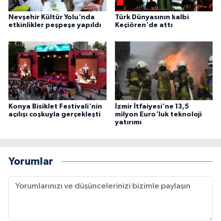
Nevşehir Kültür Yolu'nda
Türk Dünyasının kalbi
etkinlikler peşpeşe yapıldı
Keçiören'de attı
Konya Bisiklet Festivali'nin
İzmir İtfaiyesi'ne 13,5
açılışı coşkuyla gerçekleşti
milyon Euro'luk teknoloji
yatırımı
Yorumlar