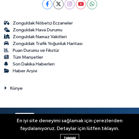
Zonguldak Nöbetçi Eczaneler
Zonguldak Hava Durumu
Zonguldak Namaz Vakitleri
Zonguldak Trafik Yoğunluk Haritası
Puan Durumu ve Fikstür
Tüm Manşetler
Son Dakika Haberleri
Haber Arşivi
Künye
RSS
Copyright © 2023. Her hakkı saklıdır.
En iyi site deneyimi sağlamak için çerezlerden
faydalanıyoruz. Detaylar için lütfen tıklayın.
Haber Yazılımı:
TE Bilişim
TAMAM