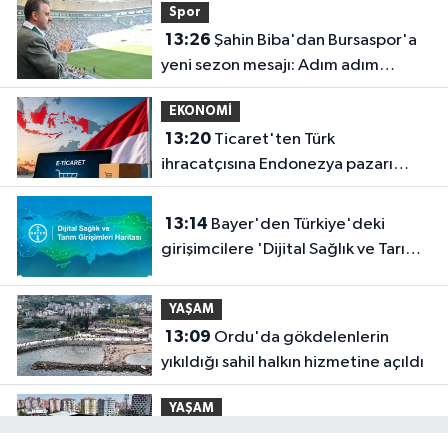
Spor
13:26
Şahin Biba'dan Bursaspor'a
yeni sezon mesajı: Adım adım
şampiyonluğa
EKONOMİ
13:20
Ticaret'ten Türk
ihracatçısına Endonezya pazarı
rehberi
13:14
Bayer'den Türkiye'deki
girişimcilere 'Dijital Sağlık ve Tarım
Girişimleri Haritası' çağrısı
YAŞAM
13:09
Ordu'da gökdelenlerin
yıkıldığı sahil halkın hizmetine açıldı
YAŞAM
13:04
Konya Büyükşehir FERA