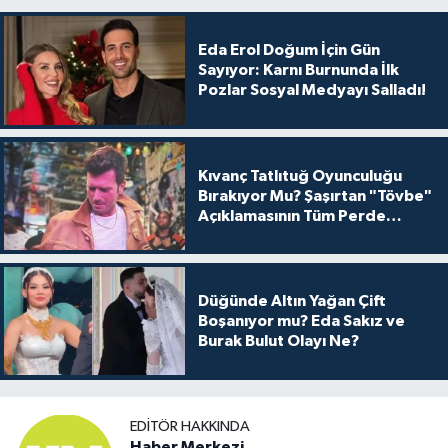
Eda Erol Doğum İçin Gün
Sayıyor: Karnı Burnunda İlk
Pozlar Sosyal Medyayı Salladı!
Kıvanç Tatlıtuğ Oyunculuğu
Bırakıyor Mu? Şaşırtan "Tövbe"
Açıklamasının Tüm Perde
Arkası
Düğünde Altın Yağan Çift
Boşanıyor mu? Eda Sakız ve
Burak Bulut Olayı Ne?
EDITÖR HAKKINDA
Haber Merkezi