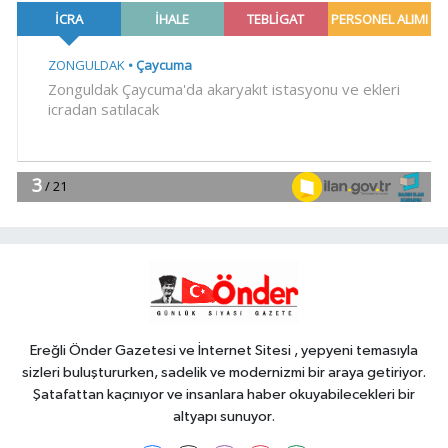
şubelerini yaygınlaştırıyor
Gündem
12:57
RESMİ GAZETEDE
YAYIMLANDI 6 BİN 250 YENİ KADRO
YAŞAM
12:46
'Hazımsızlık' sanılıyor, safra
kesesi iltihabı çıkıyor
YAŞAM
12:38
Bursa Keles'te yollar hem
yenileniyor, hem genişliyor
Ereğli Önder Gazetesi ve İnternet Sitesi , yepyeni temasıyla
sizleri buluştururken, sadelik ve modernizmi bir araya getiriyor.
Şatafattan kaçınıyor ve insanlara haber okuyabilecekleri bir
altyapı sunuyor.