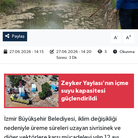
RESMİ İLAN
Paylaş
-
+
A
A
27.06.2026 - 14:15
27.06.2026 - 14:20
5
Okunma
Süresi: 3 Dk
Zeyker Yaylası'nın içme
suyu kapasitesi
güçlendirildi
İzmir Büyükşehir Belediyesi, iklim değişikliği
nedeniyle üreme süreleri uzayan sivrisinek ve
diğer vektörlere karşı mücadeleyi yılın 12 ayı