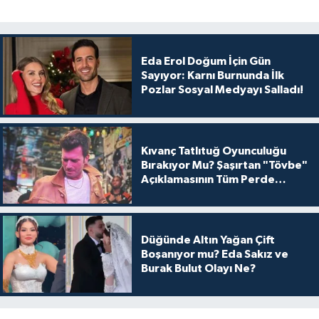
Eda Erol Doğum İçin Gün
Sayıyor: Karnı Burnunda İlk
Pozlar Sosyal Medyayı Salladı!
Kıvanç Tatlıtuğ Oyunculuğu
Bırakıyor Mu? Şaşırtan "Tövbe"
Açıklamasının Tüm Perde
Arkası
Düğünde Altın Yağan Çift
Boşanıyor mu? Eda Sakız ve
Burak Bulut Olayı Ne?