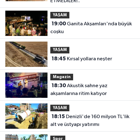
ETMEDİLER!..”
YAŞAM
19:00
Ganita Akşamları'nda büyük
coşku
YAŞAM
18:45
Kırsal yollara neşter
Magazin
18:30
Akustik sahne yaz
akşamlarına ritim katıyor
YAŞAM
18:15
Denizli'de 160 milyon TL'lik
alt ve üstyapı yatırımı
Spor