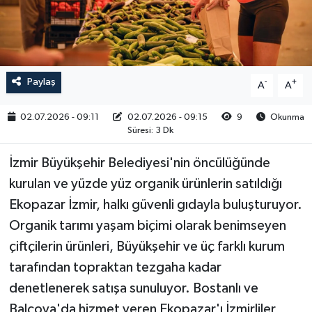
RESMİ İLAN
Paylaş
-
+
A
A
02.07.2026 - 09:11
02.07.2026 - 09:15
9
Okunma
Süresi: 3 Dk
İzmir Büyükşehir Belediyesi'nin öncülüğünde
kurulan ve yüzde yüz organik ürünlerin satıldığı
Ekopazar İzmir, halkı güvenli gıdayla buluşturuyor.
Organik tarımı yaşam biçimi olarak benimseyen
çiftçilerin ürünleri, Büyükşehir ve üç farklı kurum
tarafından topraktan tezgaha kadar
denetlenerek satışa sunuluyor. Bostanlı ve
Balçova'da hizmet veren Ekopazar'ı İzmirliler