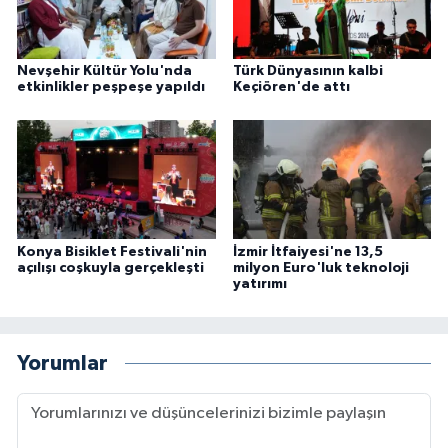
Nevşehir Kültür Yolu'nda
Türk Dünyasının kalbi
etkinlikler peşpeşe yapıldı
Keçiören'de attı
Konya Bisiklet Festivali'nin
İzmir İtfaiyesi'ne 13,5
açılışı coşkuyla gerçekleşti
milyon Euro'luk teknoloji
yatırımı
Yorumlar