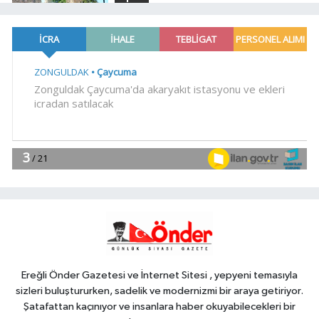
18:00
Şampiyonlar, İETT ile
İstanbul'da
YAŞAM
17:45
Ayvalık'ta üretici ve el emeği
pazarı renk katıyor
YAŞAM
17:30
DAĞDER ve BUMEV'den
eğitim için güç birliği
YAŞAM
17:17
Bursa Büyükşehir
Harmancık'ta da yolları yeniliyor
Ereğli Önder Gazetesi ve İnternet Sitesi , yepyeni temasıyla
sizleri buluştururken, sadelik ve modernizmi bir araya getiriyor.
Şatafattan kaçınıyor ve insanlara haber okuyabilecekleri bir