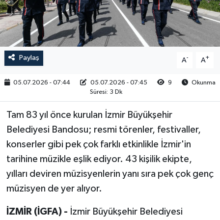
RESMİ İLAN
Paylaş
-
+
A
A
05.07.2026 - 07:44
05.07.2026 - 07:45
9
Okunma
Süresi: 3 Dk
Tam 83 yıl önce kurulan İzmir Büyükşehir
Belediyesi Bandosu; resmi törenler, festivaller,
konserler gibi pek çok farklı etkinlikle İzmir'in
tarihine müzikle eşlik ediyor. 43 kişilik ekipte,
yılları deviren müzisyenlerin yanı sıra pek çok genç
müzisyen de yer alıyor.
İZMİR (İGFA) -
İzmir Büyükşehir Belediyesi