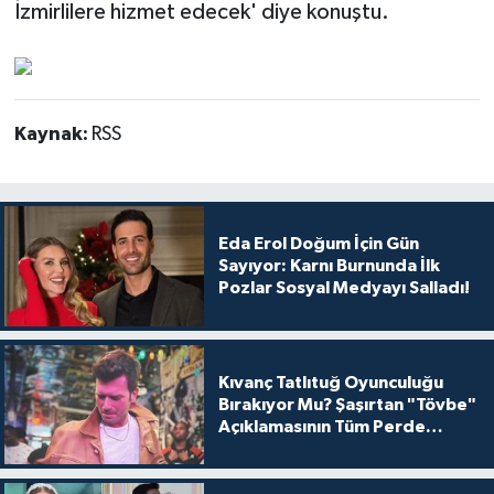
İzmirlilere hizmet edecek' diye konuştu.
Kaynak:
RSS
Eda Erol Doğum İçin Gün
Sayıyor: Karnı Burnunda İlk
Pozlar Sosyal Medyayı Salladı!
Kıvanç Tatlıtuğ Oyunculuğu
Bırakıyor Mu? Şaşırtan "Tövbe"
Açıklamasının Tüm Perde
Arkası