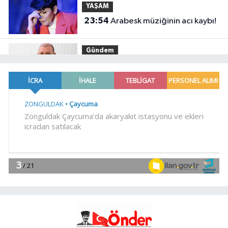
YAŞAM
23:54
Arabesk müziğinin acı kaybı!
Gündem
23:41
Menderes Belediye Başkanı
İlkay Çiçek görevden uzaklaştırıldı
SİYASET
23:34
CHP İstanbul'da yeni
katılımlar... Gürsel Tekin: Birlikte
başaracağız
Gündem
23:29
Anadolu Otoyolu'nda
kamyonet çekiciye çarptı!
Genel
21:59
18 YAŞINDAKİ MİRAÇ
HAYATINI KAYBETTİ