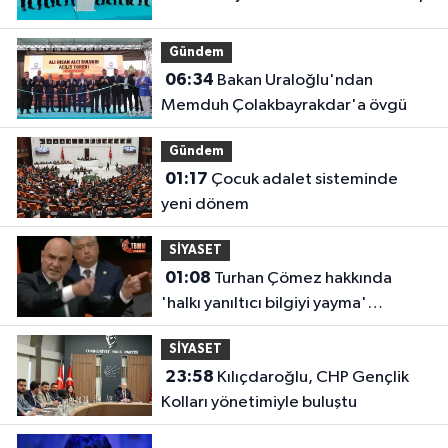
Gündem
06:34
Bakan Uraloğlu'ndan
Memduh Çolakbayrakdar'a övgü
Gündem
01:17
Çocuk adalet sisteminde
yeni dönem
SİYASET
01:08
Turhan Çömez hakkında
'halkı yanıltıcı bilgiyi yayma'
soruşturması
SİYASET
23:58
Kılıçdaroğlu, CHP Gençlik
Kolları yönetimiyle buluştu