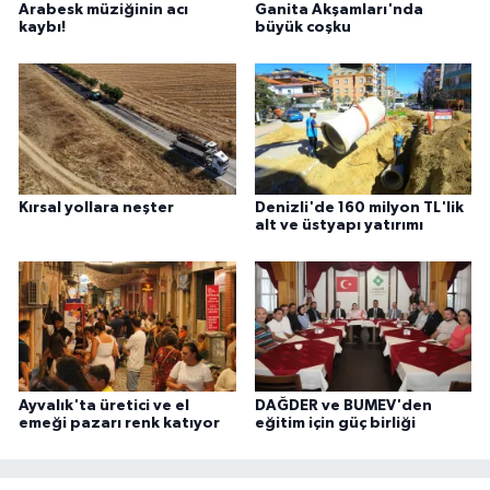
Arabesk müziğinin acı
Ganita Akşamları'nda
kaybı!
büyük coşku
Kırsal yollara neşter
Denizli'de 160 milyon TL'lik
alt ve üstyapı yatırımı
Ayvalık'ta üretici ve el
DAĞDER ve BUMEV'den
emeği pazarı renk katıyor
eğitim için güç birliği