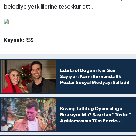
belediye yetkililerine teşekkür etti.
Kaynak:
RSS
Eda Erol Doğum İçin Gün
Sayıyor: Karnı Burnunda İlk
Pozlar Sosyal Medyayı Salladı!
Kıvanç Tatlıtuğ Oyunculuğu
Bırakıyor Mu? Şaşırtan "Tövbe"
Açıklamasının Tüm Perde
Arkası