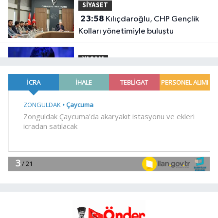
SİYASET
23:58
Kılıçdaroğlu, CHP Gençlik
Kolları yönetimiyle buluştu
YAŞAM
23:54
Arabesk müziğinin acı kaybı!
Gündem
23:41
Menderes Belediye Başkanı
İlkay Çiçek görevden uzaklaştırıldı
SİYASET
23:34
CHP İstanbul'da yeni
katılımlar... Gürsel Tekin: Birlikte
başaracağız
Gündem
23:29
Anadolu Otoyolu'nda