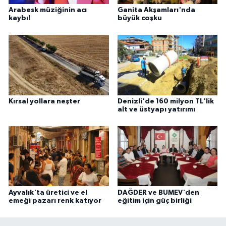
Arabesk müziğinin acı
Ganita Akşamları'nda
kaybı!
büyük coşku
Kırsal yollara neşter
Denizli'de 160 milyon TL'lik
alt ve üstyapı yatırımı
Ayvalık'ta üretici ve el
DAĞDER ve BUMEV'den
emeği pazarı renk katıyor
eğitim için güç birliği