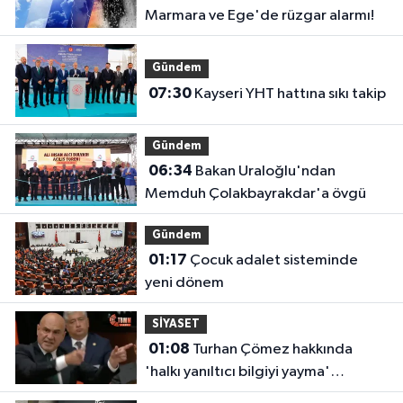
Marmara ve Ege'de rüzgar alarmı!
Gündem
07:30
Kayseri YHT hattına sıkı takip
Gündem
06:34
Bakan Uraloğlu'ndan
Memduh Çolakbayrakdar'a övgü
Gündem
01:17
Çocuk adalet sisteminde
yeni dönem
SİYASET
01:08
Turhan Çömez hakkında
'halkı yanıltıcı bilgiyi yayma'
soruşturması