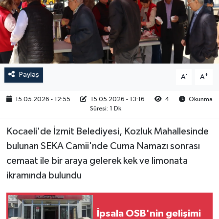
RESMİ İLAN
Paylaş
-
+
A
A
15.05.2026 - 12:55
15.05.2026 - 13:16
4
Okunma
Süresi: 1 Dk
Kocaeli'de İzmit Belediyesi, Kozluk Mahallesinde
bulunan SEKA Camii'nde Cuma Namazı sonrası
cemaat ile bir araya gelerek kek ve limonata
ikramında bulundu
İpsala OSB'nin gelişimi