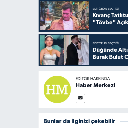
EDITÖRÜN SEÇTIĞI
Kıvanç Tatlı
"Tövbe" Açık
EDITÖRÜN SEÇTIĞI
Düğünde Altı
Burak Bulut O
EDITÖR HAKKINDA
Haber Merkezi
Bunlar da ilginizi çekebilir