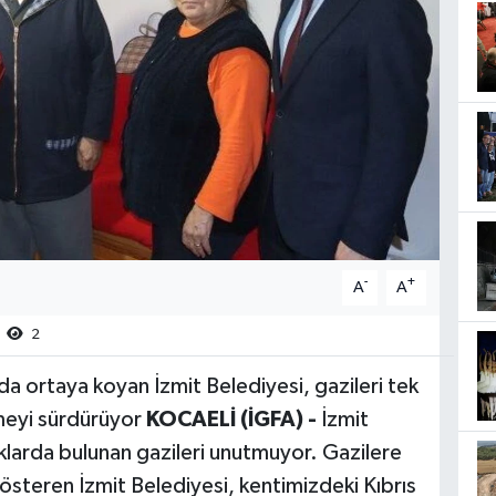
-
+
A
A
2
da ortaya koyan İzmit Belediyesi, gazileri tek
meyi sürdürüyor
KOCAELİ (İGFA) -
İzmit
ıklarda bulunan gazileri unutmuyor. Gazilere
österen İzmit Belediyesi, kentimizdeki Kıbrıs