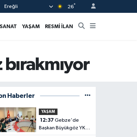
°
Ereğli
26
-SANAT
YAŞAM
RESMİ İLAN
ız bırakmıyor
on Haberler
YAŞAM
12:37
Gebze'de
Başkan Büyükgöz YKS
şampiyonlarını ağırladı