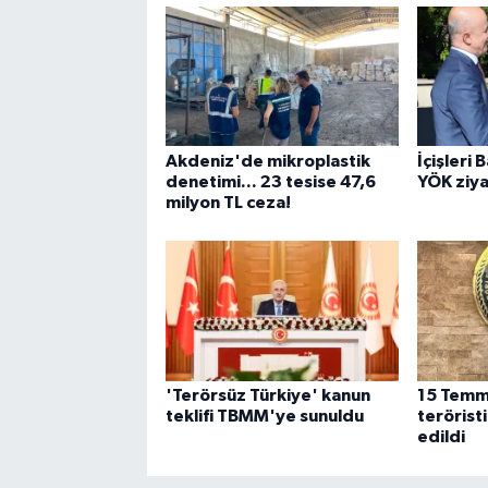
Akdeniz'de mikroplastik
İçişleri 
denetimi... 23 tesise 47,6
YÖK ziya
milyon TL ceza!
'Terörsüz Türkiye' kanun
15 Temmu
teklifi TBMM'ye sunuldu
terörist
edildi