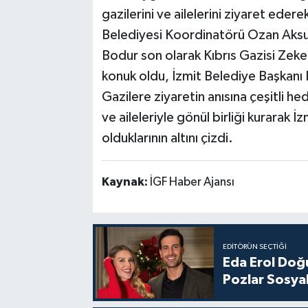
gazilerini ve ailelerini ziyaret eder
Belediyesi Koordinatörü Ozan Aksu
Bodur son olarak Kıbrıs Gazisi Zeker
konuk oldu, İzmit Belediye Başkanı F
Gazilere ziyaretin anısına çeşitli h
ve aileleriyle gönül birliği kurarak 
olduklarının altını çizdi.
Kaynak:
İGF Haber Ajansı
EDITÖRÜN SEÇTIĞI
Eda Erol Doğu
Pozlar Sosyal