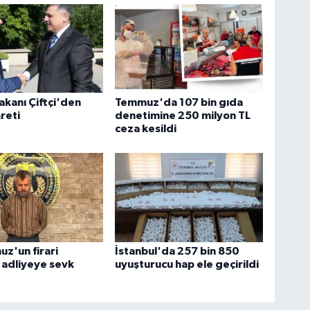
Bakanı Çiftçi'den
Temmuz'da 107 bin gıda
reti
denetimine 250 milyon TL
ceza kesildi
z'un firari
İstanbul'da 257 bin 850
i adliyeye sevk
uyuşturucu hap ele geçirildi