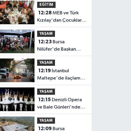
EĞİTİM
12:28
MEB ve Türk
Kızılay'dan Çocuklara
Yönelik Afet
YAŞAM
Farkındalık Çalıştayı
12:23
Bursa
Nilüfer'de Başkan
Özdemir,
YAŞAM
Esentepeliler'i dinledi
12:19
İstanbul
Maltepe'de ilaçlama
çalışmaları sürüyor
YAŞAM
12:15
Denizli Opera
ve Bale Günleri'nde
'Kuğu Gölü' büyüsü
YAŞAM
12:09
Bursa