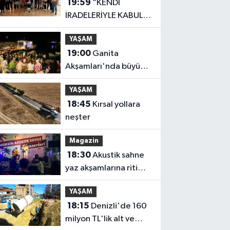
19:59
“KENDİ
İRADELERİYLE KABUL
ETMEDİLER!..”
YAŞAM
19:00
Ganita
Akşamları'nda büyük
coşku
YAŞAM
18:45
Kırsal yollara
neşter
Magazin
18:30
Akustik sahne
yaz akşamlarına ritim
katıyor
YAŞAM
18:15
Denizli'de 160
milyon TL'lik alt ve