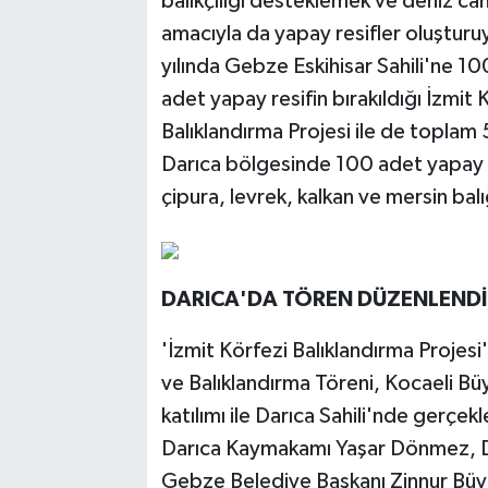
balıkçılığı desteklemek ve deniz canl
amacıyla da yapay resifler oluştur
yılında Gebze Eskihisar Sahili'ne 10
adet yapay resifin bırakıldığı İzmit
Balıklandırma Projesi ile de toplam 
Darıca bölgesinde 100 adet yapay re
çipura, levrek, kalkan ve mersin balığ
DARICA'DA TÖREN DÜZENLENDİ
'İzmit Körfezi Balıklandırma Proje
ve Balıklandırma Töreni, Kocaeli Bü
katılımı ile Darıca Sahili'nde gerçekl
Darıca Kaymakamı Yaşar Dönmez, Da
Gebze Belediye Başkanı Zinnur Büyü