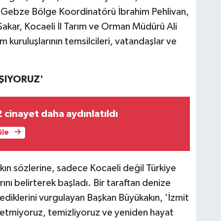
 Gebze Bölge Koordinatörü İbrahim Pehlivan,
Şakar, Kocaeli İl Tarım ve Orman Müdürü Ali
m kuruluşlarının temsilcileri, vatandaşlar ve
AŞIYORUZ'
2 cinayet daha aydınlatıldı
üle
n sözlerine, sadece Kocaeli değil Türkiye
arını belirterek başladı. Bir taraftan denize
ediklerini vurgulayan Başkan Büyükakın, 'İzmit
rletmiyoruz, temizliyoruz ve yeniden hayat