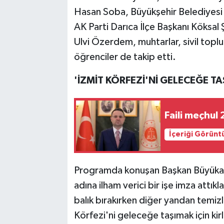
Hasan Soba, Büyükşehir Belediyesi
AK Parti Darıca İlçe Başkanı Köksal 
Ulvi Özerdem, muhtarlar, sivil toplu
öğrenciler de takip etti.
'İZMİT KÖRFEZİ'Nİ GELECEĞE T
Faili meçhul 
İçeriği Görünt
Programda konuşan Başkan Büyükakı
adına ilham verici bir işe imza attıkl
balık bırakırken diğer yandan temizl
Körfezi'ni geleceğe taşımak için ki