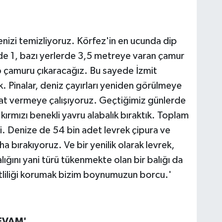
denizi temizliyoruz. Körfez'in en ucunda dip
de 1, bazı yerlerde 3,5 metreye varan çamur
 çamuru çıkaracağız. Bu sayede İzmit
ık. Pinalar, deniz çayırları yeniden görülmeye
at vermeye çalışıyoruz. Geçtiğimiz günlerde
ırmızı benekli yavru alabalık bıraktık. Toplam
di. Denize de 54 bin adet levrek çipura ve
a bırakıyoruz. Ve bir yenilik olarak levrek,
lığını yani türü tükenmekte olan bir balığı da
itliliği korumak bizim boynumuzun borcu.'
EVAM'