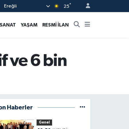
°
Ereğli
25
-SANAT
YAŞAM
RESMİ İLAN
f ve 6 bin
on Haberler
Genel