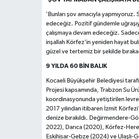
'Bunları şov amacıyla yapmıyoruz. 
edeceğiz. Pozitif gündemle uğraşıy
çalışmaya devam edeceğiz. Sadece
inşallah Körfez'in yeniden hayat bu
güzel ve tertemiz bir şekilde bıraka
9 YILDA 60 BİN BALIK
Kocaeli Büyükşehir Belediyesi taraf
Projesi kapsamında, Trabzon Su Ürü
koordinasyonunda yetiştirilen levre
2017 yılından itibaren İzmit Körfezi
denize bırakıldı. Değirmendere-Gö
2022), Darıca (2020), Körfez-Herek
Eskihisar-Gebze (2024) ve Ulaşlı-G