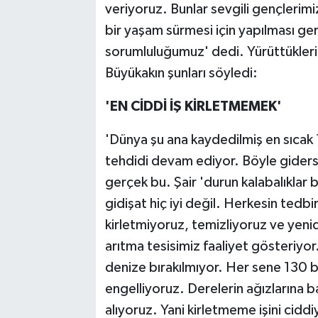
veriyoruz. Bunlar sevgili gençlerimiz
bir yaşam sürmesi için yapılması ger
sorumluluğumuz' dedi. Yürüttükleri
Büyükakın şunları söyledi:
'EN CİDDİ İŞ KİRLETMEMEK'
'Dünya şu ana kaydedilmiş en sıcak 1
tehdidi devam ediyor. Böyle giders
gerçek bu. Şair 'durun kalabalıklar 
gidişat hiç iyi değil. Herkesin tedb
kirletmiyoruz, temizliyoruz ve yeni
arıtma tesisimiz faaliyet gösteriyor
denize bırakılmıyor. Her sene 130 
engelliyoruz. Derelerin ağızlarına bar
alıyoruz. Yani kirletmeme işini cidd