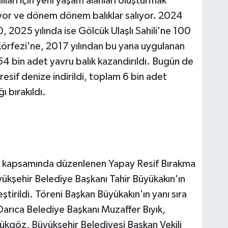
ıları için yeni yaşam alanları oluşturmak
uyor ve dönem dönem balıklar salıyor. 2024
0, 2025 yılında ise Gölcük Ulaşlı Sahili'ne 100
 Körfezi'ne, 2017 yılından bu yana uygulanan
54 bin adet yavru balık kazandırıldı. Bugün de
sif denize indirildi, toplam 6 bin adet
ı bırakıldı.
si' kapsamında düzenlenen Yapay Resif Bırakma
yükşehir Belediye Başkanı Tahir Büyükakın'ın
eştirildi. Töreni Başkan Büyükakın'ın yanı sıra
rıca Belediye Başkanı Muzaffer Bıyık,
kgöz, Büyükşehir Belediyesi Başkan Vekili