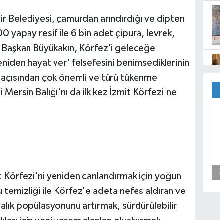
r Belediyesi, çamurdan arındırdığı ve dipten
100 yapay resif ile 6 bin adet çipura, levrek,
ı. Başkan Büyükakın, Körfez'i geleceğe
eniden hayat ver' felsefesini benimsediklerinin
lik açısından çok önemli ve türü tükenme
i Mersin Balığı'nı da ilk kez İzmit Körfezi'ne
t Körfezi'ni yeniden canlandırmak için yoğun
temizliği ile Körfez'e adeta nefes aldıran ve
 balık popülasyonunu artırmak, sürdürülebilir