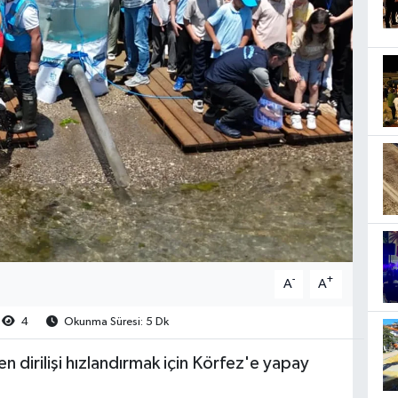
-
+
A
A
4
Okunma Süresi: 5 Dk
n dirilişi hızlandırmak için Körfez'e yapay