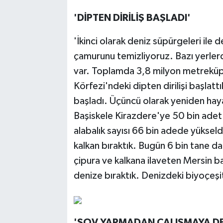
'DİPTEN DİRİLİŞ BAŞLADI'
'İkinci olarak deniz süpürgeleri ile 
çamurunu temizliyoruz. Bazı yerler
var. Toplamda 3,8 milyon metreküp
Körfezi'ndeki dipten dirilişi başlatt
başladı. Üçüncü olarak yeniden hay
Başiskele Kirazdere'ye 50 bin adet k
alabalık sayısı 66 bin adede yüksel
kalkan bıraktık. Bugün 6 bin tane dah
çipura ve kalkana ilaveten Mersin ba
denize bıraktık. Denizdeki biyoçeş
'ŞOV YAPMADAN ÇALIŞMAYA D