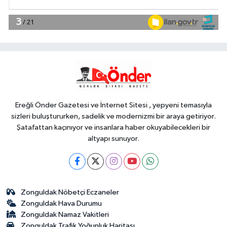
EKONOMİ
18:49
Fındık alım fiyatları
açıklandı... Alımlar 24 Ağustos'ta
başlıyor
Genel
18:48
.
Ereğli Önder Gazetesi ve İnternet Sitesi , yepyeni temasıyla
sizleri buluştururken, sadelik ve modernizmi bir araya getiriyor.
Şatafattan kaçınıyor ve insanlara haber okuyabilecekleri bir
altyapı sunuyor.
Zonguldak Nöbetçi Eczaneler
Zonguldak Hava Durumu
Zonguldak Namaz Vakitleri
Zonguldak Trafik Yoğunluk Haritası