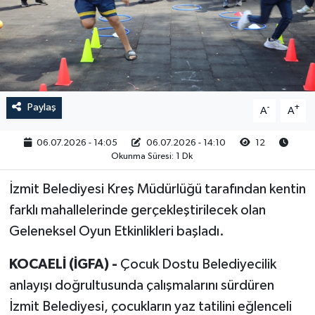
RESMİ İLAN
Paylaş
-
+
A
A
06.07.2026 - 14:05
06.07.2026 - 14:10
12
Okunma Süresi: 1 Dk
İzmit Belediyesi Kreş Müdürlüğü tarafından kentin
farklı mahallelerinde gerçekleştirilecek olan
Geleneksel Oyun Etkinlikleri başladı.
KOCAELİ (İGFA) -
Çocuk Dostu Belediyecilik
anlayışı doğrultusunda çalışmalarını sürdüren
İzmit Belediyesi, çocukların yaz tatilini eğlenceli