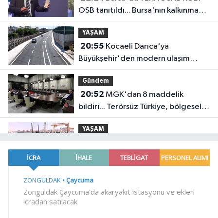
OSB tanıtıldı... Bursa'nın kalkınma
yolculuğunda yeni dönem
YAŞAM
20:55
Kocaeli Darıca'ya
Büyükşehir'den modern ulaşım
yatırımı
Gündem
20:52
MGK'dan 8 maddelik
bildiri... Terörsüz Türkiye, bölgesel
güvenlik ve Gazze mesajı
YAŞAM
19:02
Yakıt barcı filosuna iki yeni
gemi
Teknoloji
18:52
Türk Tarih Kurumu'ndan tarihi
içerikler tek platformda