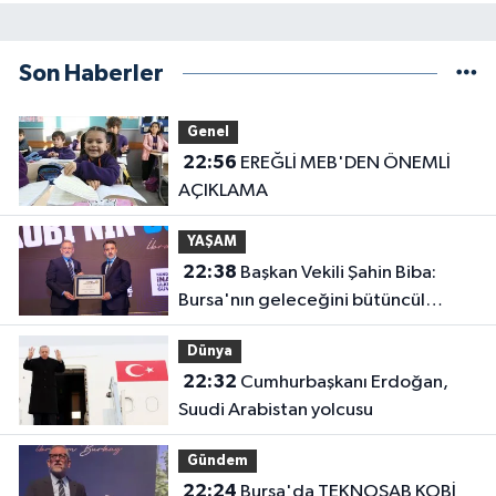
Son Haberler
Genel
22:56
EREĞLİ MEB'DEN ÖNEMLİ
AÇIKLAMA
YAŞAM
22:38
Başkan Vekili Şahin Biba:
Bursa'nın geleceğini bütüncül
anlayışla planlıyoruz
Dünya
22:32
Cumhurbaşkanı Erdoğan,
Suudi Arabistan yolcusu
Gündem
22:24
Bursa'da TEKNOSAB KOBİ