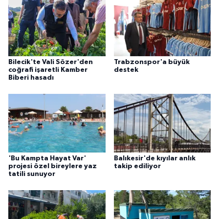
Bilecik'te Vali Sözer'den
Trabzonspor'a büyük
coğrafi işaretli Kamber
destek
Biberi hasadı
'Bu Kampta Hayat Var'
Balıkesir'de kıyılar anlık
projesi özel bireylere yaz
takip ediliyor
tatili sunuyor