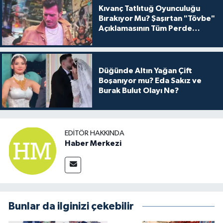
Kıvanç Tatlıtuğ Oyunculuğu
Bırakıyor Mu? Şaşırtan "Tövbe"
Açıklamasının Tüm Perde
Arkası
Düğünde Altın Yağan Çift
Boşanıyor mu? Eda Sakız ve
Burak Bulut Olayı Ne?
EDITÖR HAKKINDA
Haber Merkezi
Bunlar da ilginizi çekebilir