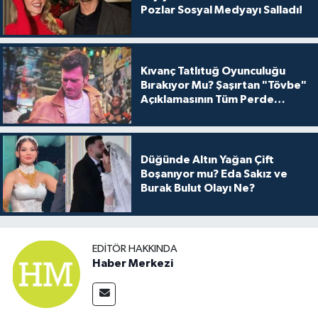
Pozlar Sosyal Medyayı Salladı!
Kıvanç Tatlıtuğ Oyunculuğu
Bırakıyor Mu? Şaşırtan "Tövbe"
Açıklamasının Tüm Perde
Arkası
Düğünde Altın Yağan Çift
Boşanıyor mu? Eda Sakız ve
Burak Bulut Olayı Ne?
EDITÖR HAKKINDA
Haber Merkezi