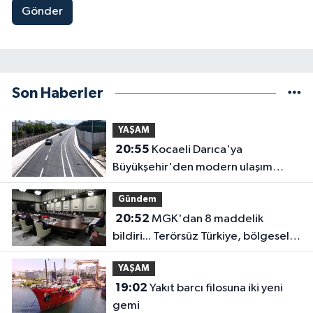
Gönder
Son Haberler
YAŞAM
20:55
Kocaeli Darıca'ya
Büyükşehir'den modern ulaşım
yatırımı
Gündem
20:52
MGK'dan 8 maddelik
bildiri... Terörsüz Türkiye, bölgesel
güvenlik ve Gazze mesajı
YAŞAM
19:02
Yakıt barcı filosuna iki yeni
gemi