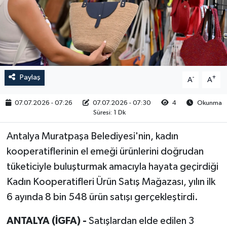
RESMİ İLAN
Paylaş
-
+
A
A
07.07.2026 - 07:26
07.07.2026 - 07:30
4
Okunma
Süresi: 1 Dk
Antalya Muratpaşa Belediyesi'nin, kadın
kooperatiflerinin el emeği ürünlerini doğrudan
tüketiciyle buluşturmak amacıyla hayata geçirdiği
Kadın Kooperatifleri Ürün Satış Mağazası, yılın ilk
6 ayında 8 bin 548 ürün satışı gerçekleştirdi.
ANTALYA (İGFA) -
Satışlardan elde edilen 3