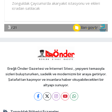
18:44
Görevden uzaklaştırılan Utku
Caner Çaykara hakkında tahliye
kararı
Dünya
18:40
Türkiye ile Vietnam arasında
'hava'da yeni dönem... Sefer
kapasitesi artırıldı
Spor
18:35
Carettalar yeni sezona hırslı
başladı
Ereğli Önder Gazetesi ve İnternet Sitesi , yepyeni temasıyla
sizleri buluştururken, sadelik ve modernizmi bir araya getiriyor.
Şatafattan kaçınıyor ve insanlara haber okuyabilecekleri bir
altyapı sunuyor.
Zonguldak Nöbetçi Eczaneler