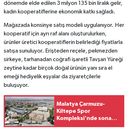
dönemde elde edilen 3 milyon 135 bin liralık gelir,
kadın kooperatiflerine ekonomik katkı sağladı.
Mağazada konsinye satış modeli uygulanıyor. Her
kooperatif için ayrı raf alanı oluşturulurken,
ürünler üretici kooperatiflerin belirlediği fiyatlarla
satışa sunuluyor. Erişteden reçele, pekmezden
sirkeye, tarhanadan coğrafi işaretli Tavşan Yüreği
zeytine kadar birçok doğal ürünün yanı sıra el
emeği hediyelik eşyalar da ziyaretçilerle
buluşuyor.
Malatya Çarmuzu-
Kiltepe Spor
Kompleksi'nde sona
gelindi