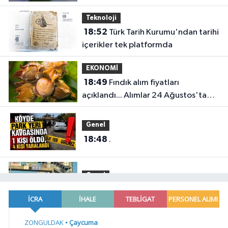
Teknoloji
18:52
Türk Tarih Kurumu'ndan tarihi
içerikler tek platformda
EKONOMİ
18:49
Fındık alım fiyatları
açıklandı... Alımlar 24 Ağustos'ta
başlıyor
Genel
18:48
.
Genel
18:45
HER AKŞAM AYNI ÇİLE!
Gündem