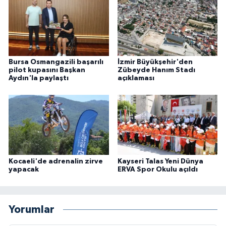
Bursa Osmangazili başarılı
İzmir Büyükşehir'den
pilot kupasını Başkan
Zübeyde Hanım Stadı
Aydın'la paylaştı
açıklaması
Kocaeli'de adrenalin zirve
Kayseri Talas Yeni Dünya
yapacak
ERVA Spor Okulu açıldı
Yorumlar