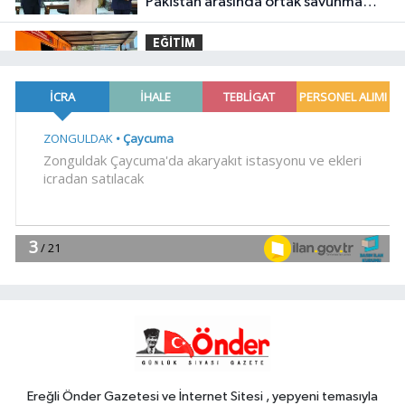
Pakistan arasında ortak savunma
anlaşması imzalandı
EĞİTİM
14:08
İstanbul Maltepe'de Yaz
Okulu öğrencilerine afet bilinci
YAŞAM
14:04
Gaziantep'te bin konut için
anahtar teslimi yapıldı... 5 bin
konutluk projeye temel
EĞİTİM
13:57
Kütahya Belediyesi
personeline yapay zeka eğitimi
YAŞAM
13:51
İş insanı Ali Bıdı'dan sağlıklı
yaşam üzerine dikkat çeken
açıklamalar... 77 yaşında gençlik
Ereğli Önder Gazetesi ve İnternet Sitesi , yepyeni temasıyla
mucizesi