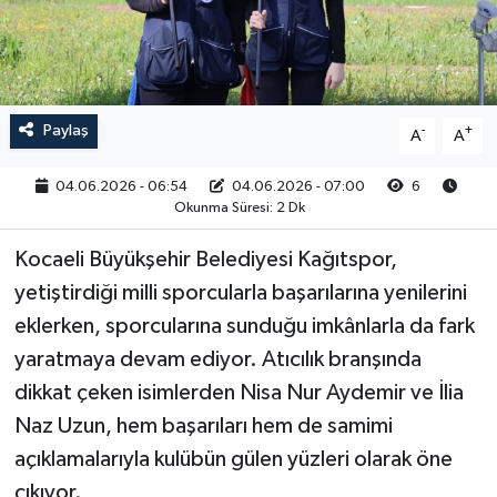
RESMİ İLAN
Paylaş
-
+
A
A
04.06.2026 - 06:54
04.06.2026 - 07:00
6
Okunma Süresi: 2 Dk
Kocaeli Büyükşehir Belediyesi Kağıtspor,
yetiştirdiği milli sporcularla başarılarına yenilerini
eklerken, sporcularına sunduğu imkânlarla da fark
yaratmaya devam ediyor. Atıcılık branşında
dikkat çeken isimlerden Nisa Nur Aydemir ve İlia
Naz Uzun, hem başarıları hem de samimi
açıklamalarıyla kulübün gülen yüzleri olarak öne
çıkıyor.