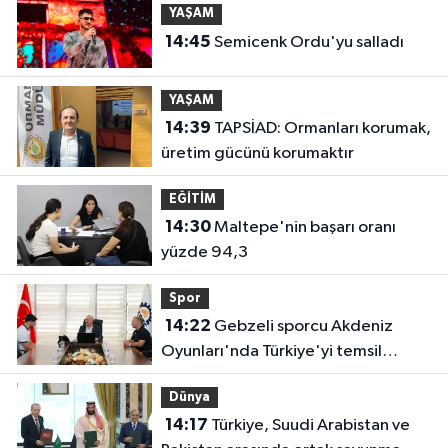
YAŞAM
14:45
Semicenk Ordu'yu salladı
YAŞAM
14:39
TAPSİAD: Ormanları korumak,
üretim gücünü korumaktır
EĞİTİM
14:30
Maltepe'nin başarı oranı
yüzde 94,3
Spor
14:22
Gebzeli sporcu Akdeniz
Oyunları'nda Türkiye'yi temsil
edecek
Dünya
14:17
Türkiye, Suudi Arabistan ve