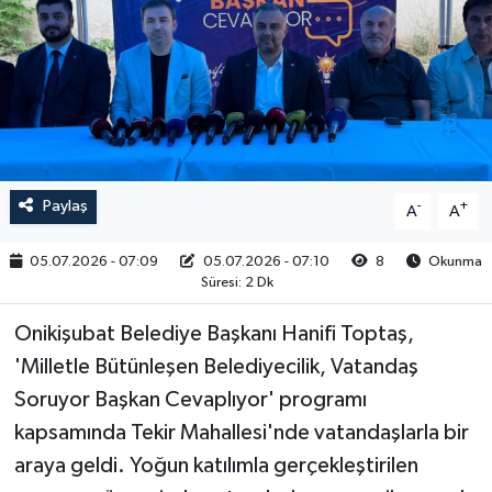
RESMİ İLAN
Paylaş
-
+
A
A
05.07.2026 - 07:09
05.07.2026 - 07:10
8
Okunma
Süresi: 2 Dk
Onikişubat Belediye Başkanı Hanifi Toptaş,
'Milletle Bütünleşen Belediyecilik, Vatandaş
Soruyor Başkan Cevaplıyor' programı
kapsamında Tekir Mahallesi'nde vatandaşlarla bir
araya geldi. Yoğun katılımla gerçekleştirilen