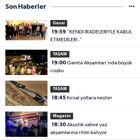
Son Haberler
Genel
19:59
“KENDİ İRADELERİYLE KABUL
ETMEDİLER!..”
YAŞAM
19:00
Ganita Akşamları'nda büyük
coşku
YAŞAM
18:45
Kırsal yollara neşter
Magazin
18:30
Akustik sahne yaz
akşamlarına ritim katıyor