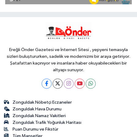
Harmancık'ta da yolları yeniliyor
YAŞAM
17:15
İpsala OSB'nin gelişimi için
kritik ziyaret
Ereğli Önder Gazetesi ve İnternet Sitesi , yepyeni temasıyla
sizleri buluştururken, sadelik ve modernizmi bir araya getiriyor.
Şatafattan kaçınıyor ve insanlara haber okuyabilecekleri bir
altyapı sunuyor.
Zonguldak Nöbetçi Eczaneler
Zonguldak Hava Durumu
Zonguldak Namaz Vakitleri
Zonguldak Trafik Yoğunluk Haritası
Puan Durumu ve Fikstür
Tüm Manşetler