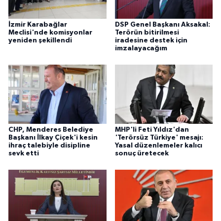
İzmir Karabağlar
DSP Genel Başkanı Aksakal:
Meclisi'nde komisyonlar
Terörün bitirilmesi
yeniden şekillendi
iradesine destek için
imzalayacağım
CHP, Menderes Belediye
MHP'li Feti Yıldız'dan
Başkanı İlkay Çiçek'i kesin
'Terörsüz Türkiye' mesajı:
ihraç talebiyle disipline
Yasal düzenlemeler kalıcı
sevk etti
sonuç üretecek