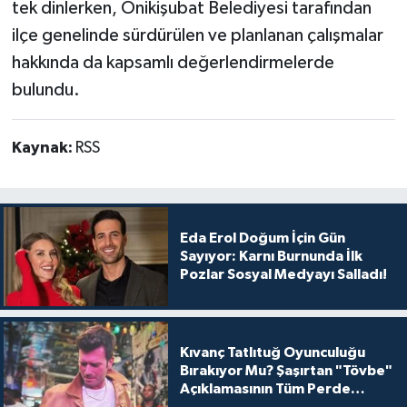
tek dinlerken, Onikişubat Belediyesi tarafından
ilçe genelinde sürdürülen ve planlanan çalışmalar
hakkında da kapsamlı değerlendirmelerde
bulundu.
Kaynak:
RSS
Eda Erol Doğum İçin Gün
Sayıyor: Karnı Burnunda İlk
Pozlar Sosyal Medyayı Salladı!
Kıvanç Tatlıtuğ Oyunculuğu
Bırakıyor Mu? Şaşırtan "Tövbe"
Açıklamasının Tüm Perde
Arkası