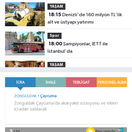
YAŞAM
18:15
Denizli'de 160 milyon TL'lik
alt ve üstyapı yatırımı
Spor
18:00
Şampiyonlar, İETT ile
İstanbul'da
YAŞAM
17:45
Ayvalık'ta üretici ve el emeği
pazarı renk katıyor
YAŞAM
17:30
DAĞDER ve BUMEV'den
eğitim için güç birliği
YAŞAM
17:17
Bursa Büyükşehir