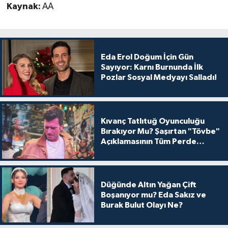
Kaynak:
AA
Eda Erol Doğum İçin Gün
Sayıyor: Karnı Burnunda İlk
Pozlar Sosyal Medyayı Salladı!
Kıvanç Tatlıtuğ Oyunculuğu
Bırakıyor Mu? Şaşırtan "Tövbe"
Açıklamasının Tüm Perde
Arkası
Düğünde Altın Yağan Çift
Boşanıyor mu? Eda Sakız ve
Burak Bulut Olayı Ne?