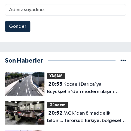
Gönder
Son Haberler
YAŞAM
20:55
Kocaeli Darıca'ya
Büyükşehir'den modern ulaşım
yatırımı
Gündem
20:52
MGK'dan 8 maddelik
bildiri... Terörsüz Türkiye, bölgesel
güvenlik ve Gazze mesajı