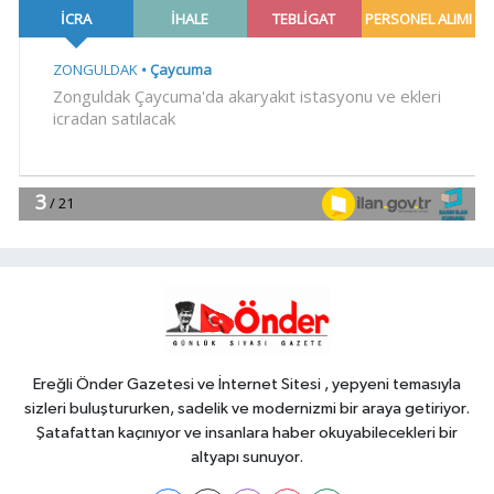
Gündem
18:44
Görevden uzaklaştırılan Utku
Caner Çaykara hakkında tahliye
kararı
Dünya
18:40
Türkiye ile Vietnam arasında
'hava'da yeni dönem... Sefer
kapasitesi artırıldı
Spor
18:35
Carettalar yeni sezona hırslı
başladı
Ereğli Önder Gazetesi ve İnternet Sitesi , yepyeni temasıyla
sizleri buluştururken, sadelik ve modernizmi bir araya getiriyor.
Şatafattan kaçınıyor ve insanlara haber okuyabilecekleri bir
altyapı sunuyor.