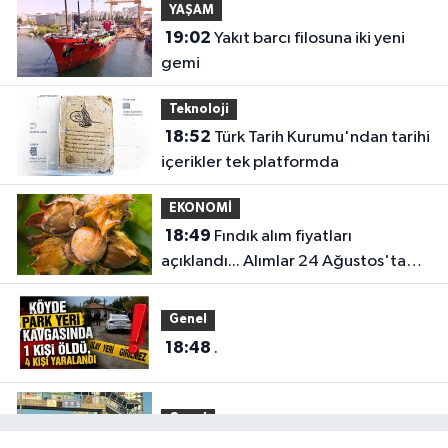
YAŞAM
19:02
Yakıt barcı filosuna iki yeni
gemi
Teknoloji
18:52
Türk Tarih Kurumu'ndan tarihi
içerikler tek platformda
EKONOMİ
18:49
Fındık alım fiyatları
açıklandı... Alımlar 24 Ağustos'ta
başlıyor
Genel
18:48
.
Genel
18:45
HER AKŞAM AYNI ÇİLE!