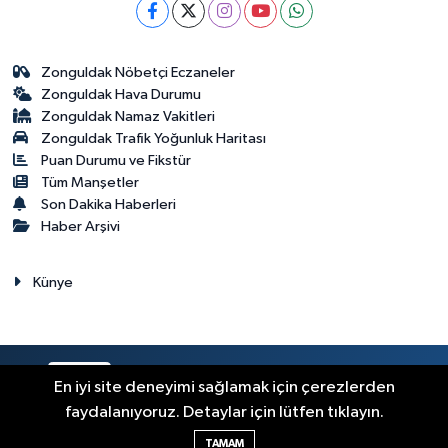
Zonguldak Nöbetçi Eczaneler
Zonguldak Hava Durumu
Zonguldak Namaz Vakitleri
Zonguldak Trafik Yoğunluk Haritası
Puan Durumu ve Fikstür
Tüm Manşetler
Son Dakika Haberleri
Haber Arşivi
Künye
RSS
Copyright © 2023. Her hakkı saklıdır.
En iyi site deneyimi sağlamak için çerezlerden
faydalanıyoruz. Detaylar için lütfen tıklayın.
Haber Yazılımı:
TE Bilişim
TAMAM