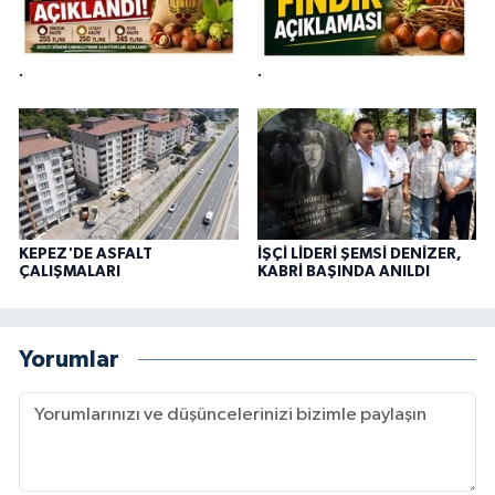
.
.
KEPEZ'DE ASFALT
İŞÇİ LİDERİ ŞEMSİ DENİZER,
ÇALIŞMALARI
KABRİ BAŞINDA ANILDI
Yorumlar