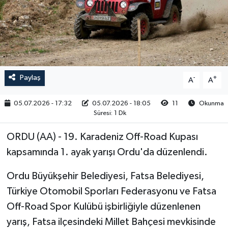
RESMİ İLAN
Paylaş
-
+
A
A
05.07.2026 - 17:32
05.07.2026 - 18:05
11
Okunma
Süresi: 1 Dk
ORDU (AA) - 19. Karadeniz Off-Road Kupası
kapsamında 1. ayak yarışı Ordu'da düzenlendi.
Ordu Büyükşehir Belediyesi, Fatsa Belediyesi,
Türkiye Otomobil Sporları Federasyonu ve Fatsa
Off-Road Spor Kulübü işbirliğiyle düzenlenen
yarış, Fatsa ilçesindeki Millet Bahçesi mevkisinde