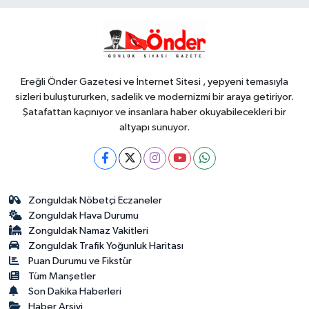
YAŞAM
18:17
Balıkesir'de kıyılar anlık takip
ediliyor
Ereğli Önder Gazetesi ve İnternet Sitesi , yepyeni temasıyla
sizleri buluştururken, sadelik ve modernizmi bir araya getiriyor.
Şatafattan kaçınıyor ve insanlara haber okuyabilecekleri bir
altyapı sunuyor.
Zonguldak Nöbetçi Eczaneler
Zonguldak Hava Durumu
Zonguldak Namaz Vakitleri
Zonguldak Trafik Yoğunluk Haritası
Puan Durumu ve Fikstür
Tüm Manşetler
Son Dakika Haberleri
Haber Arşivi