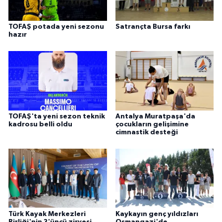
TOFAŞ potada yeni sezonu
Satrançta Bursa farkı
hazır
TOFAŞ'ta yeni sezon teknik
Antalya Muratpaşa'da
kadrosu belli oldu
çocukların gelişimine
cimnastik desteği
Türk Kayak Merkezleri
Kaykayın genç yıldızları
Birliği'nin 3'üncü zirvesi
Osmangazi'de