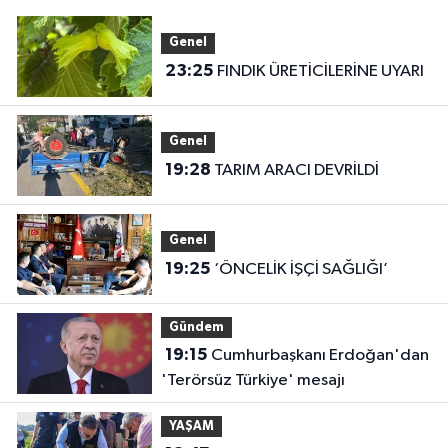
Genel
23:25
FINDIK ÜRETİCİLERİNE UYARI
Genel
19:28
TARIM ARACI DEVRİLDİ
Genel
19:25
‘ÖNCELİK İŞÇİ SAĞLIĞI’
Gündem
19:15
Cumhurbaşkanı Erdoğan'dan
'Terörsüz Türkiye' mesajı
YAŞAM