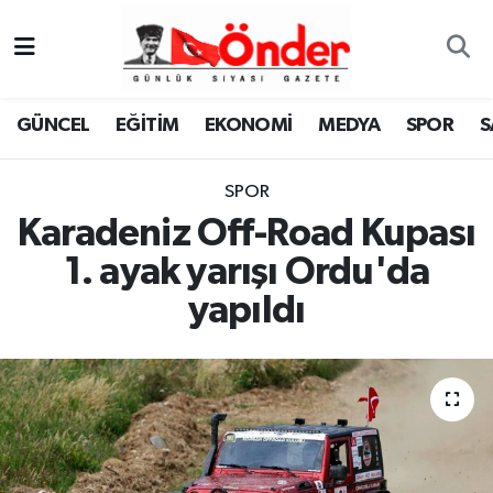
GÜNCEL
Zonguldak Nöbetçi Eczaneler
GÜNCEL
EĞİTİM
EKONOMİ
MEDYA
SPOR
S
EĞİTİM
Zonguldak Hava Durumu
SPOR
EKONOMİ
Zonguldak Namaz Vakitleri
Karadeniz Off-Road Kupası
MEDYA
Zonguldak Trafik Yoğunluk Haritası
1. ayak yarışı Ordu'da
yapıldı
SPOR
TFF 3.Lig 4.Grup Puan Durumu ve Fikstür
SAĞLIK
Tüm Manşetler
KÜLTÜR-SANAT
Son Dakika Haberleri
YAŞAM
Haber Arşivi