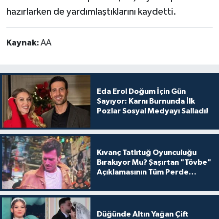
hazırlarken de yardımlaştıklarını kaydetti.
Kaynak:
AA
Eda Erol Doğum İçin Gün
Sayıyor: Karnı Burnunda İlk
Pozlar Sosyal Medyayı Salladı!
Kıvanç Tatlıtuğ Oyunculuğu
Bırakıyor Mu? Şaşırtan "Tövbe"
Açıklamasının Tüm Perde
Arkası
Düğünde Altın Yağan Çift