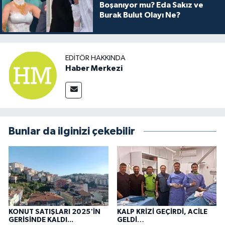
Boşanıyor mu? Eda Sakız ve
Burak Bulut Olayı Ne?
EDITÖR HAKKINDA
Haber Merkezi
Bunlar da ilginizi çekebilir
KONUT SATIŞLARI 2025'İN
KALP KRİZİ GEÇİRDİ, ACİLE
GERİSİNDE KALDI...
GELDİ…