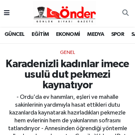
GÜNCEL
Zonguldak Nöbetçi Eczaneler
GÜNCEL
EĞİTİM
EKONOMİ
MEDYA
SPOR
S
EĞİTİM
Zonguldak Hava Durumu
GENEL
EKONOMİ
Zonguldak Namaz Vakitleri
Karadenizli kadınlar imece
MEDYA
Zonguldak Trafik Yoğunluk Haritası
usulü dut pekmezi
kaynatıyor
SPOR
TFF 3.Lig 4.Grup Puan Durumu ve Fikstür
- Ordu'da ev hanımları, eşleri ve mahalle
SAĞLIK
Tüm Manşetler
sakinlerinin yardımıyla hasat ettikleri dutu
kazanlarda kaynatarak hazırladıkları pekmezle
KÜLTÜR-SANAT
Son Dakika Haberleri
hem evlerinin hem de yakınlarının sofrasını
tatlandırıyor - Annesinden öğrendiği yöntemle
YAŞAM
Haber Arşivi