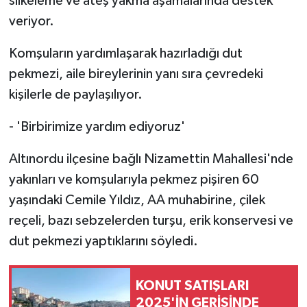
silkeleme ve ateş yakma aşamalarında destek
veriyor.
Komşuların yardımlaşarak hazırladığı dut
pekmezi, aile bireylerinin yanı sıra çevredeki
kişilerle de paylaşılıyor.
- 'Birbirimize yardım ediyoruz'
Altınordu ilçesine bağlı Nizamettin Mahallesi'nde
yakınları ve komşularıyla pekmez pişiren 60
yaşındaki Cemile Yıldız, AA muhabirine, çilek
reçeli, bazı sebzelerden turşu, erik konservesi ve
dut pekmezi yaptıklarını söyledi.
KONUT SATIŞLARI
2025'İN GERİSİNDE