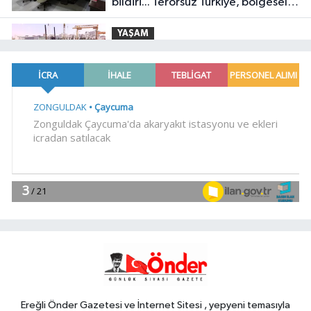
bildiri... Terörsüz Türkiye, bölgesel
güvenlik ve Gazze mesajı
YAŞAM
19:02
Yakıt barcı filosuna iki yeni
gemi
Teknoloji
18:52
Türk Tarih Kurumu'ndan tarihi
içerikler tek platformda
EKONOMİ
18:49
Fındık alım fiyatları
açıklandı... Alımlar 24 Ağustos'ta
başlıyor
Genel
18:48
.
Ereğli Önder Gazetesi ve İnternet Sitesi , yepyeni temasıyla