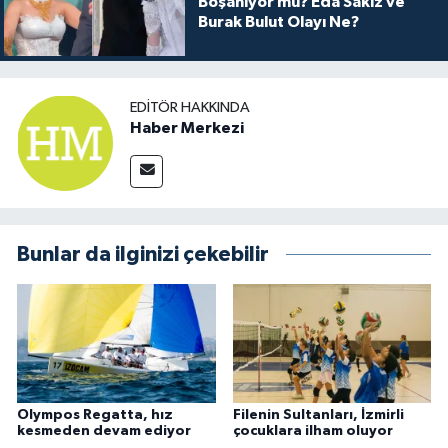
Boşanıyor mu? Eda Sakız ve
Burak Bulut Olayı Ne?
EDITÖR HAKKINDA
Haber Merkezi
Bunlar da ilginizi çekebilir
Olympos Regatta, hız
Filenin Sultanları, İzmirli
kesmeden devam ediyor
çocuklara ilham oluyor