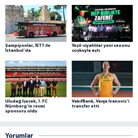
Şampiyonlar, İETT ile
Yeşil-siyahlılar yeni sezonu
İstanbul'da
coşkuyla açtı
Uludağ İçecek, 1. FC
VakıfBank, Vanja Ivanovic'i
Nürnberg'in resmi
transfer etti
sponsoru oldu
Yorumlar