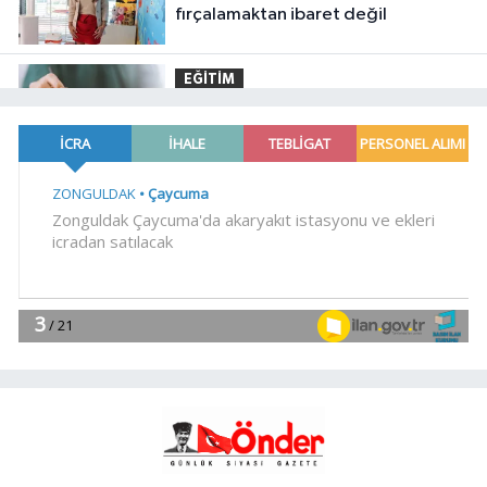
fırçalamaktan ibaret değil
EĞİTİM
11:20
Tercih döneminde kararsız
kalan gençlere bilimsel yol haritası...
Halen kararsızsanız bu testi çözün!
Spor
11:14
Olympos Regatta, hız
kesmeden devam ediyor
Magazin
11:09
Nevşehir'de telefon ışıkları
Bengü'nün şarkılarına eşlik etti
YAŞAM
11:04
İzmir Kemeraltı'nın son
ustaları direniyor... Çekiç sesleriyle
yaşayan miras