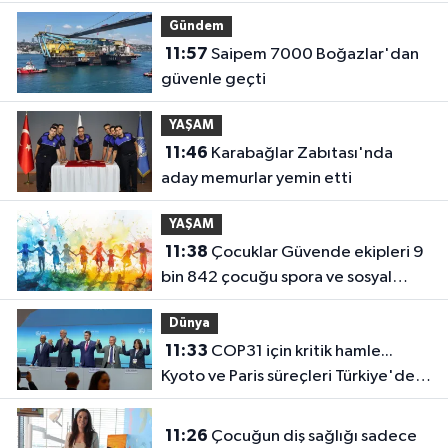
Gündem
11:57
Saipem 7000 Boğazlar'dan
güvenle geçti
YAŞAM
11:46
Karabağlar Zabıtası'nda
aday memurlar yemin etti
YAŞAM
11:38
Çocuklar Güvende ekipleri 9
bin 842 çocuğu spora ve sosyal
faaliyetlere yönlendirdi
Dünya
11:33
COP31 için kritik hamle...
Kyoto ve Paris süreçleri Türkiye'de
yönetilecek
11:26
Çocuğun diş sağlığı sadece