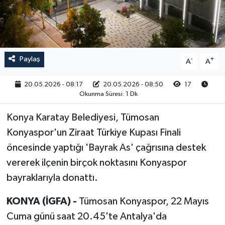
RESMİ İLAN
Paylaş
-
+
A
A
20.05.2026 - 08:17
20.05.2026 - 08:50
17
Okunma Süresi: 1 Dk
Konya Karatay Belediyesi, Tümosan
Konyaspor'un Ziraat Türkiye Kupası Finali
öncesinde yaptığı 'Bayrak As' çağrısına destek
vererek ilçenin birçok noktasını Konyaspor
bayraklarıyla donattı.
KONYA (İGFA) -
Tümosan Konyaspor, 22 Mayıs
Cuma günü saat 20.45'te Antalya'da