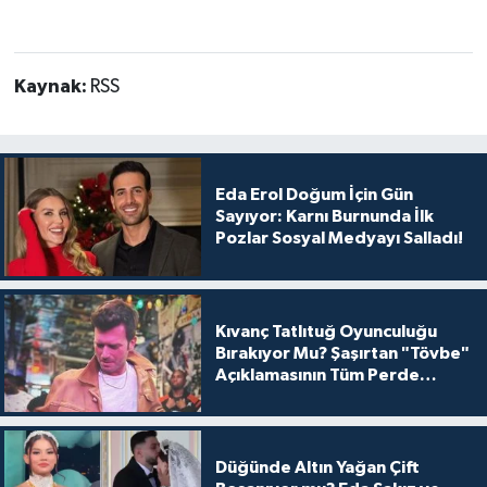
Kaynak:
RSS
Eda Erol Doğum İçin Gün
Sayıyor: Karnı Burnunda İlk
Pozlar Sosyal Medyayı Salladı!
Kıvanç Tatlıtuğ Oyunculuğu
Bırakıyor Mu? Şaşırtan "Tövbe"
Açıklamasının Tüm Perde
Arkası
Düğünde Altın Yağan Çift