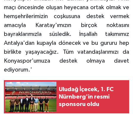
maçı öncesinde oluşan heyecana ortak olmak ve
hemşehrilerimizin coşkusuna destek vermek
amacıyla Karatay'ımızın birçok noktasını
bayraklarımızla süsledik. İnşallah takımımız
Antalya'dan kupayla dönecek ve bu gururu hep
birlikte yaşayacağız. Tüm vatandaşlarımızı da
Konyaspor'umuza destek olmaya davet
ediyorum.'
Uludağ İçecek, 1. FC
Nürnberg'in resmi
sponsoru oldu