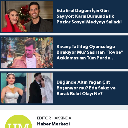
Eda Erol Doğum İçin Gün
Sayıyor: Karnı Burnunda İlk
Pozlar Sosyal Medyayı Salladı!
Kıvanç Tatlıtuğ Oyunculuğu
Bırakıyor Mu? Şaşırtan "Tövbe"
Açıklamasının Tüm Perde
Arkası
Düğünde Altın Yağan Çift
Boşanıyor mu? Eda Sakız ve
Burak Bulut Olayı Ne?
EDITÖR HAKKINDA
Haber Merkezi