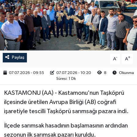
RESMİ İLAN
Paylaş
-
+
A
A
07.07.2026 - 09:55
07.07.2026 - 10:20
8
Okunma
Süresi: 1 Dk
KASTAMONU (AA) - Kastamonu'nun Taşköprü
ilçesinde üretilen Avrupa Birliği (AB) coğrafi
işaretiyle tescilli Taşköprü sarımsağı pazara indi.
İlçede sarımsak hasadının başlamasının ardından
sezonun ilk sarımsak pazarı kuruldu.