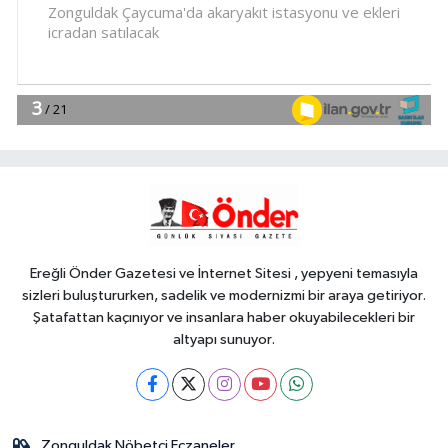
18:46
Akçakoca'yı hareketlendiren
cisim!
YAŞAM
18:41
İklim değişikliğiyle mücadele
çalışmaları yerinde incelendi
Gündem
18:40
İLÇEYİ HAREKETLENDİREN
CİSİM!
Ereğli Önder Gazetesi ve İnternet Sitesi , yepyeni temasıyla
sizleri buluştururken, sadelik ve modernizmi bir araya getiriyor.
Şatafattan kaçınıyor ve insanlara haber okuyabilecekleri bir
altyapı sunuyor.
Zonguldak Nöbetçi Eczaneler