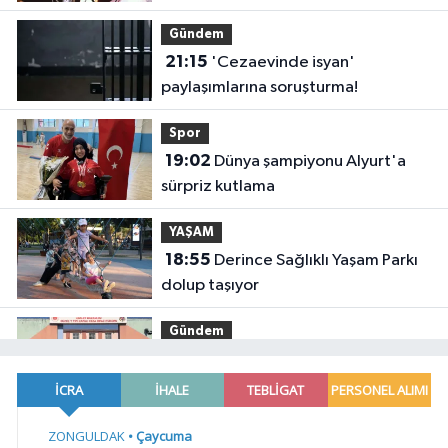
Gündem
21:15
'Cezaevinde isyan'
paylaşımlarına soruşturma!
Spor
19:02
Dünya şampiyonu Alyurt'a
sürpriz kutlama
YAŞAM
18:55
Derince Sağlıklı Yaşam Parkı
dolup taşıyor
Gündem
18:52
Düzce Jandarması'ndan bir
haftada 184 olaya müdahale... 17
aranan kişi yakalandı
Gündem