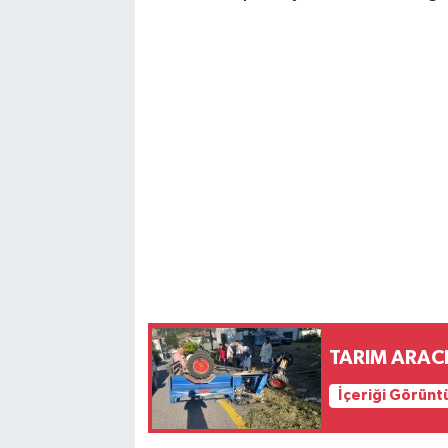
TARIM ARACI
İçeriği Görünt