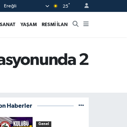
°
Ereğli
25
-SANAT
YAŞAM
RESMİ İLAN
rasyonunda 2
on Haberler
Genel