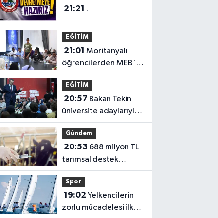
21:21
.
EĞİTİM
21:01
Moritanyalı
öğrencilerden MEB'e
ziyaret
EĞİTİM
20:57
Bakan Tekin
üniversite adaylarıyla
tecrübe paylaştı
Gündem
20:53
688 milyon TL
tarımsal destek
hesaplarda
Spor
19:02
Yelkencilerin
zorlu mücadelesi ilk