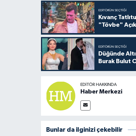
EDITÖRÜN SEÇTIĞI
Kıvanç Tatlı
"Tövbe" Açık
EDITÖRÜN SEÇTIĞI
Düğünde Altı
Burak Bulut O
EDITÖR HAKKINDA
Haber Merkezi
Bunlar da ilginizi çekebilir