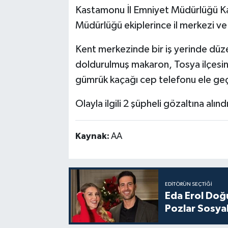
Kastamonu İl Emniyet Müdürlüğü Ka
Müdürlüğü ekiplerince il merkezi ve 
Kent merkezinde bir iş yerinde dü
doldurulmuş makaron, Tosya ilçesin
gümrük kaçağı cep telefonu ele geçi
Olayla ilgili 2 şüpheli gözaltına alındı
Kaynak:
AA
EDITÖRÜN SEÇTIĞI
Eda Erol Doğu
Pozlar Sosyal