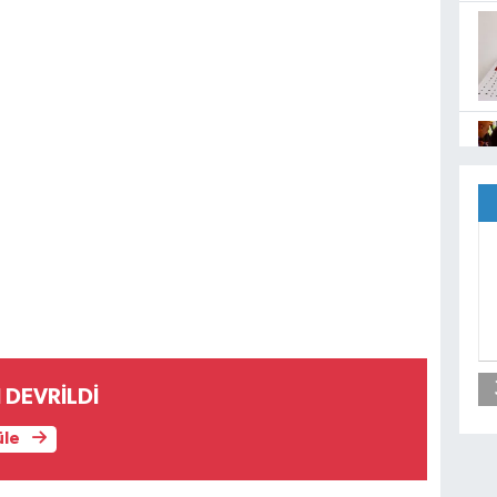
 DEVRİLDİ
üle