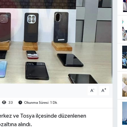
-
+
A
A
33
Okunma Süresi: 1 Dk
ez ve Tosya ilçesinde düzenlenen
altına alındı.