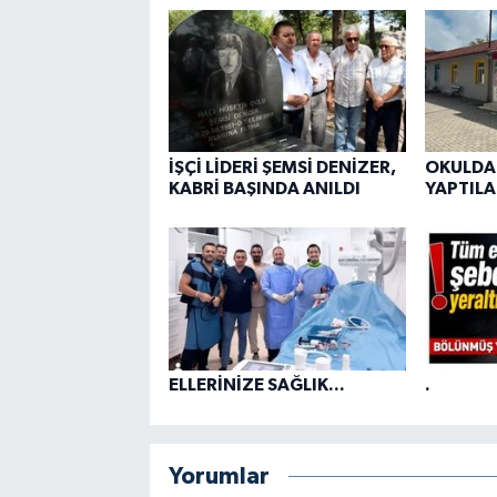
İŞÇİ LİDERİ ŞEMSİ DENİZER,
OKULDA
KABRİ BAŞINDA ANILDI
YAPTILA
ELLERİNİZE SAĞLIK...
.
Yorumlar