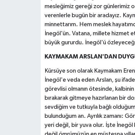
mesleğimiz gereği zor günlerimiz o
verenlerle bugün bir aradayız. Ka
minnettarım. Hem meslek hayatımda
İnegöl'ün. Vatana, millete hizmet e
büyük gururdu. İnegöl'ü özleyeceği
KAYMAKAM ARSLAN'DAN DUYG
Kürsüye son olarak Kaymakam Eren A
İnegöl'e veda eden Arslan, şu ifadel
görevlisi olmanın ötesinde, kalbinin
bırakarak gitmeye hazırlanan bir do
sevdiğim ve tutkuyla bağlı olduğum 
bulunduğum an. Ayrılık zamanı: Gör
yeri değil, bir yuva olur. İşte İnegö
değil ömrümüzün en müstesna yıllar