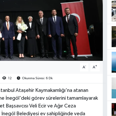
-
+
A
A
12
Okunma Süresi: 6 Dk
stanbul Ataşehir Kaymakamlığı'na atanan
ne İnegöl'deki görev sürelerini tamamlayarak
et Başsavcısı Veli Ecir ve Ağır Ceza
 İnegöl Belediyesi ev sahipliğinde veda