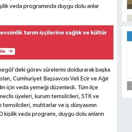
şilik veda programında duygu dolu anlar
simlik tarım işçilerine sağlık ve kültür
üle
negöl'deki görev sürelerini doldurarak başka
an, Cumhuriyet Başsavcısı Veli Ecir ve Ağır
n için veda yemeği düzenledi. Tüm ilçe
 meclis üyeleri, kurum temsilcileri, STK ve
 temsilcileri, muhtarlar ve iş dünyasının
00 kişilik veda programı, duygu dolu anların