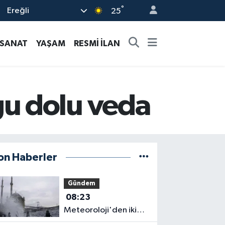
°
Ereğli
25
-SANAT
YAŞAM
RESMİ İLAN
u dolu veda
on Haberler
Gündem
08:23
Meteoroloji'den iki
bölgeye kritik uyarı!