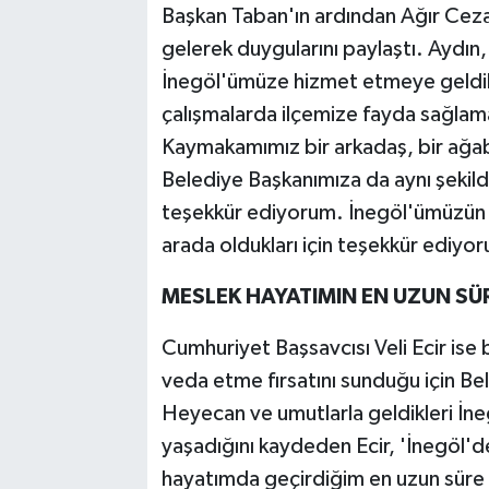
Başkan Taban'ın ardından Ağır Cez
gelerek duygularını paylaştı. Aydın,
İnegöl'ümüze hizmet etmeye geldik.
çalışmalarda ilçemize fayda sağlama
Kaymakamımız bir arkadaş, bir ağab
Belediye Başkanımıza da aynı şekild
teşekkür ediyorum. İnegöl'ümüzün g
arada oldukları için teşekkür ediyo
MESLEK HAYATIMIN EN UZUN SÜR
Cumhuriyet Başsavcısı Veli Ecir ise 
veda etme fırsatını sunduğu için Be
Heyecan ve umutlarla geldikleri İne
yaşadığını kaydeden Ecir, 'İnegöl'de
hayatımda geçirdiğim en uzun süre 