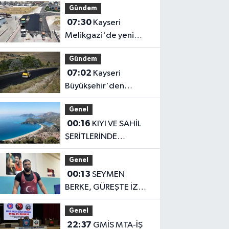
Gündem
Kuvvetli sağanak ve
07:30
Kayseri
rüzgar geliyor!
Melikgazi'de yeni
yollarla konforlu ulaşım
Gündem
07:02
Kayseri
Büyükşehir'den
kırsalda yol çalışması
Genel
00:16
KIYI VE SAHİL
ŞERİTLERİNDE
DÜZENLEME
Genel
00:13
SEYMEN
BERKE, GÜREŞTE İZ
BIRAKMAK İSTİYOR
Genel
22:37
GMİS MTA-İŞ