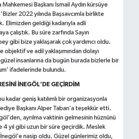
a Mahkemesi Başkanı İsmail Aydın kürsüye
 'Bizler 2022 yılında Başsavcımla birlikte
 Elimizden geldiği kadarıyla adli
ya çalıştık. Bu süre zarfında Sayın
ey gibi bize yaklaşarak çok yardımcı oldu.
e objektif ve adil yaklaşımından dolayı
üzel insanlarına da bugün burada bizlerle bir
rum' ifadelerinde bulundu.
ESİNİ İNEGÖL'DE GEÇİRDİM
bu kadar geniş katılımlı bir organizasyonla
lediye Başkanı Alper Taban'a teşekkür etti.
göl'den, ayrılma vaktinin gelmesinin hüznünü
 4 yıl gibi uzun bir süre geçirdik. Meslek
İnegöl'e nasip oldu. Güzel günlerimiz oldu,