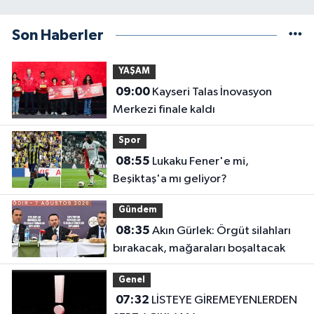
Son Haberler
YAŞAM
09:00
Kayseri Talas İnovasyon
Merkezi finale kaldı
Spor
08:55
Lukaku Fener'e mi,
Beşiktaş'a mı geliyor?
Gündem
08:35
Akın Gürlek: Örgüt silahları
bırakacak, mağaraları boşaltacak
Genel
07:32
LİSTEYE GİREMEYENLERDEN