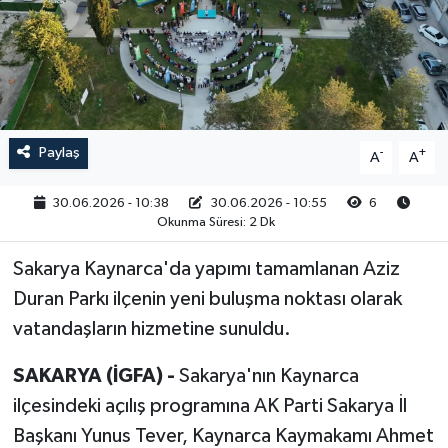
RESMİ İLAN
Paylaş
-
+
A
A
30.06.2026 - 10:38
30.06.2026 - 10:55
6
Okunma Süresi: 2 Dk
Sakarya Kaynarca'da yapımı tamamlanan Aziz
Duran Parkı ilçenin yeni buluşma noktası olarak
vatandaşların hizmetine sunuldu.
SAKARYA (İGFA) -
Sakarya'nın Kaynarca
ilçesindeki açılış programına AK Parti Sakarya İl
Başkanı Yunus Tever, Kaynarca Kaymakamı Ahmet