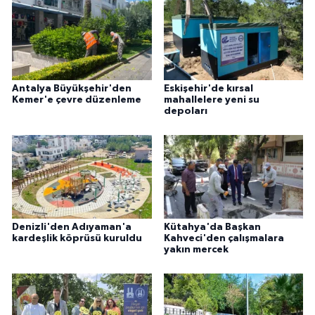
Antalya Büyükşehir'den
Eskişehir'de kırsal
Kemer'e çevre düzenleme
mahallelere yeni su
depoları
Denizli'den Adıyaman'a
Kütahya'da Başkan
kardeşlik köprüsü kuruldu
Kahveci'den çalışmalara
yakın mercek