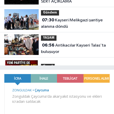
SERT AÇIKLAMA
Gündem
07:30
Kayseri Melikgazi şantiye
alanına döndü
YAŞAM
06:56
Antikacılar Kayseri Talas'ta
buluşuyor
Genel
23:48
.
Genel
23:08
.
Genel