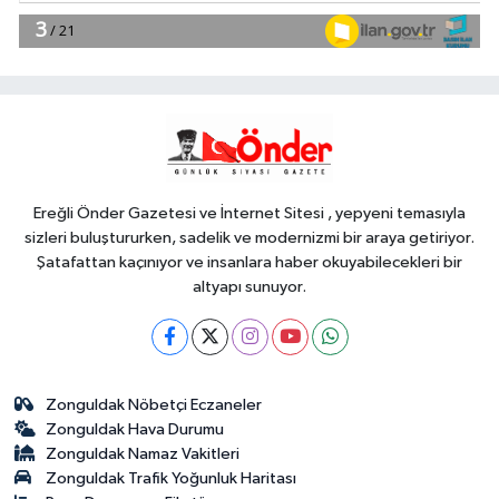
21:21
.
EĞİTİM
21:01
Moritanyalı öğrencilerden
MEB'e ziyaret
Ereğli Önder Gazetesi ve İnternet Sitesi , yepyeni temasıyla
sizleri buluştururken, sadelik ve modernizmi bir araya getiriyor.
Şatafattan kaçınıyor ve insanlara haber okuyabilecekleri bir
altyapı sunuyor.
Zonguldak Nöbetçi Eczaneler
Zonguldak Hava Durumu
Zonguldak Namaz Vakitleri
Zonguldak Trafik Yoğunluk Haritası