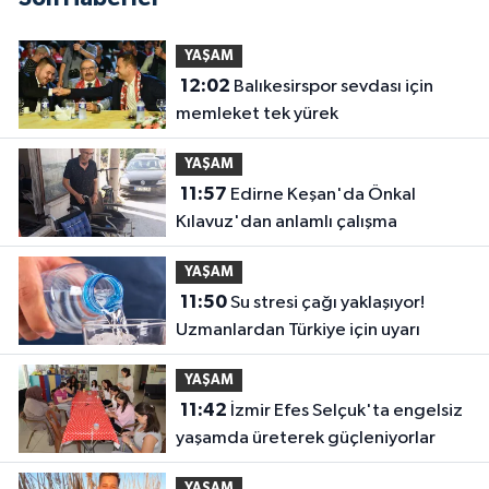
YAŞAM
12:02
Balıkesirspor sevdası için
memleket tek yürek
YAŞAM
11:57
Edirne Keşan'da Önkal
Kılavuz'dan anlamlı çalışma
YAŞAM
11:50
Su stresi çağı yaklaşıyor!
Uzmanlardan Türkiye için uyarı
YAŞAM
11:42
İzmir Efes Selçuk'ta engelsiz
yaşamda üreterek güçleniyorlar
YAŞAM