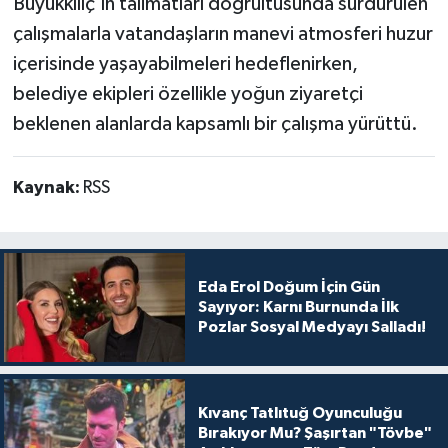
Büyükkılıç'ın talimatları doğrultusunda sürdürülen
çalışmalarla vatandaşların manevi atmosferi huzur
içerisinde yaşayabilmeleri hedeflenirken,
belediye ekipleri özellikle yoğun ziyaretçi
beklenen alanlarda kapsamlı bir çalışma yürüttü.
Kaynak:
RSS
Eda Erol Doğum İçin Gün
Sayıyor: Karnı Burnunda İlk
Pozlar Sosyal Medyayı Salladı!
Kıvanç Tatlıtuğ Oyunculuğu
Bırakıyor Mu? Şaşırtan "Tövbe"