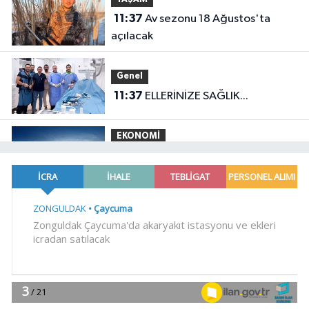
11:37
Av sezonu 18 Ağustos'ta
açılacak
Genel
11:37
ELLERİNİZE SAĞLIK...
EKONOMİ
11:31
Otomotiv ihracatı temmuzda
3,6 milyar dolar
YAŞAM
11:27
Bursa Osmangazi'de
kaldırımlar işgalden temizlendi
EĞİTİM
11:20
Antalya Muratpaşa'nın LGS
başarısı