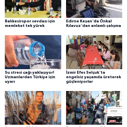
Balıkesirspor sevdası için
Edirne Keşan'da Önkal
memleket tek yürek
Kılavuz'dan anlamlı çalışma
Su stresi çağı yaklaşıyor!
İzmir Efes Selçuk'ta
Uzmanlardan Türkiye için
engelsiz yaşamda üreterek
uyarı
güçleniyorlar