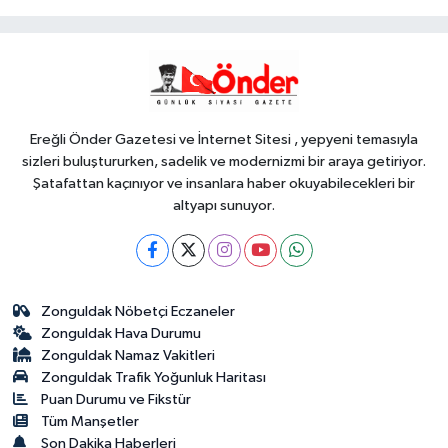
Gündem
11:16
TBMM'de Çocuk Koruma
Kanunu teklifinin ilk görüşmeleri
tamamlandı
Ereğli Önder Gazetesi ve İnternet Sitesi , yepyeni temasıyla
sizleri buluştururken, sadelik ve modernizmi bir araya getiriyor.
Şatafattan kaçınıyor ve insanlara haber okuyabilecekleri bir
altyapı sunuyor.
Zonguldak Nöbetçi Eczaneler
Zonguldak Hava Durumu
Zonguldak Namaz Vakitleri
Zonguldak Trafik Yoğunluk Haritası
Puan Durumu ve Fikstür
Tüm Manşetler
Son Dakika Haberleri