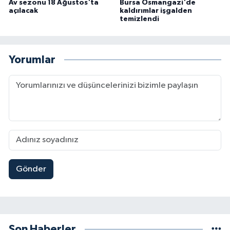
Av sezonu 18 Ağustos'ta
Bursa Osmangazi'de
açılacak
kaldırımlar işgalden
temizlendi
Yorumlar
Gönder
Son Haberler