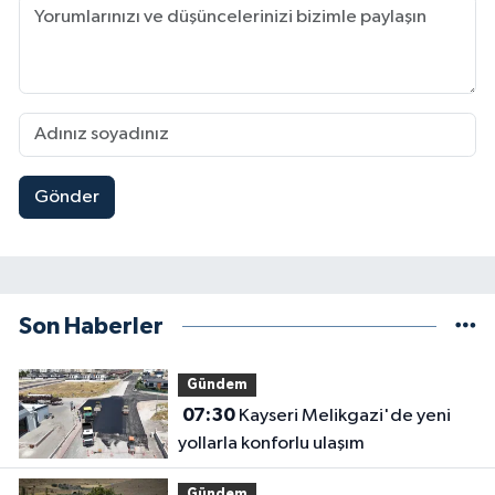
Gönder
Son Haberler
Gündem
07:30
Kayseri Melikgazi'de yeni
yollarla konforlu ulaşım
Gündem