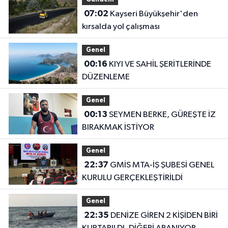
07:02
Kayseri Büyükşehir'den
kırsalda yol çalışması
Genel
00:16
KIYI VE SAHİL ŞERİTLERİNDE
DÜZENLEME
Genel
00:13
SEYMEN BERKE, GÜREŞTE İZ
BIRAKMAK İSTİYOR
Genel
22:37
GMİS MTA-İŞ ŞUBESİ GENEL
KURULU GERÇEKLEŞTİRİLDİ
Genel
22:35
DENİZE GİREN 2 KİŞİDEN BİRİ