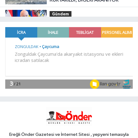
KURTARILDI, DİĞERİ ARANIYOR
Gündem
19:14
Avusturya Şansölyesi Stocker,
Türkiye'ye geliyor
Gündem
19:09
Orman yangınlarında
soruşturma sürüyor.. 34 şüpheliden
9'u tutuklandı
Gündem
19:04
Fethiye açıklarında
arızalanan tekne kurtarıldı
Spor
18:57
Körfez'in iki yakası
uluslararası boyuta taşınıyor
Ereğli Önder Gazetesi ve İnternet Sitesi , yepyeni temasıyla