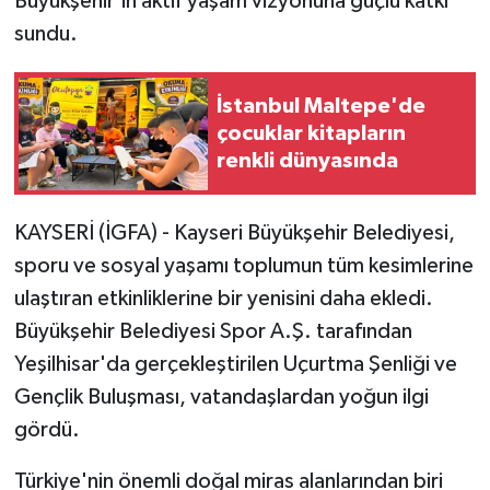
Büyükşehir'in aktif yaşam vizyonuna güçlü katkı
sundu.
İstanbul Maltepe'de
çocuklar kitapların
renkli dünyasında
KAYSERİ (İGFA) - Kayseri Büyükşehir Belediyesi,
sporu ve sosyal yaşamı toplumun tüm kesimlerine
ulaştıran etkinliklerine bir yenisini daha ekledi.
Büyükşehir Belediyesi Spor A.Ş. tarafından
Yeşilhisar'da gerçekleştirilen Uçurtma Şenliği ve
Gençlik Buluşması, vatandaşlardan yoğun ilgi
gördü.
Türkiye'nin önemli doğal miras alanlarından biri