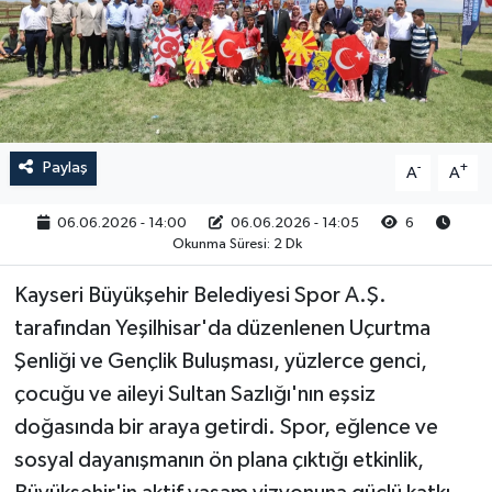
RESMİ İLAN
Paylaş
-
+
A
A
06.06.2026 - 14:00
06.06.2026 - 14:05
6
Okunma Süresi: 2 Dk
Kayseri Büyükşehir Belediyesi Spor A.Ş.
tarafından Yeşilhisar'da düzenlenen Uçurtma
Şenliği ve Gençlik Buluşması, yüzlerce genci,
çocuğu ve aileyi Sultan Sazlığı'nın eşsiz
doğasında bir araya getirdi. Spor, eğlence ve
sosyal dayanışmanın ön plana çıktığı etkinlik,