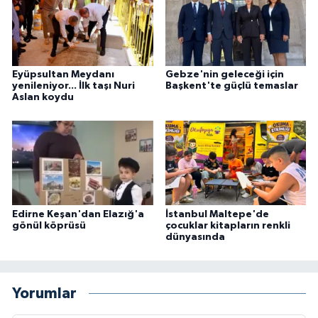
Eyüpsultan Meydanı
Gebze'nin geleceği için
yenileniyor... İlk taşı Nuri
Başkent'te güçlü temaslar
Aslan koydu
Edirne Keşan'dan Elazığ'a
İstanbul Maltepe'de
gönül köprüsü
çocuklar kitapların renkli
dünyasında
Yorumlar