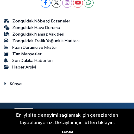
Zonguldak Nöbetçi Eczaneler
Zonguldak Hava Durumu
Zonguldak Namaz Vakitleri
Zonguldak Trafik Yoğunluk Haritası
Puan Durumu ve Fikstür
Tüm Manşetler
Son Dakika Haberleri
Haber Arşivi
Künye
RSS
Copyright © 2023. Her hakkı saklıdır.
En iyi site deneyimi sağlamak için çerezlerden
faydalanıyoruz. Detaylar için lütfen tıklayın.
Haber Yazılımı:
TE Bilişim
TAMAM