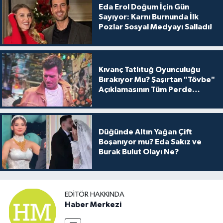
Eda Erol Doğum İçin Gün
Sayıyor: Karnı Burnunda İlk
Pozlar Sosyal Medyayı Salladı!
Kıvanç Tatlıtuğ Oyunculuğu
Bırakıyor Mu? Şaşırtan "Tövbe"
Açıklamasının Tüm Perde
Arkası
Düğünde Altın Yağan Çift
Boşanıyor mu? Eda Sakız ve
Burak Bulut Olayı Ne?
EDITÖR HAKKINDA
Haber Merkezi