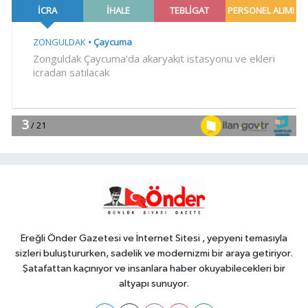
gemi
Teknoloji
18:52
Türk Tarih Kurumu'ndan tarihi
içerikler tek platformda
EKONOMİ
18:49
Fındık alım fiyatları
açıklandı... Alımlar 24 Ağustos'ta
başlıyor
Genel
18:48
.
Ereğli Önder Gazetesi ve İnternet Sitesi , yepyeni temasıyla
sizleri buluştururken, sadelik ve modernizmi bir araya getiriyor.
Şatafattan kaçınıyor ve insanlara haber okuyabilecekleri bir
altyapı sunuyor.