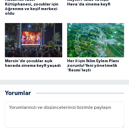
Kütüphanesi, çocuklar için
Hava'da sinema keyfi
öğrenme ve keşif merkezi
oldu
Mersin'de çocuklar açık
Her il için İklim Eylem Planı
havada sinema keyfi yaşadı
zorunlu! Yeni yönetmelik
'Resmi'leşti
Yorumlar