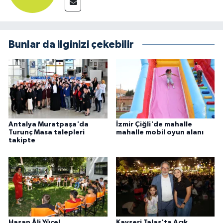
Bunlar da ilginizi çekebilir
Antalya Muratpaşa'da
İzmir Çiğli'de mahalle
Turunç Masa talepleri
mahalle mobil oyun alanı
takipte
Hasan Âli Yücel
Kayseri Talas'ta Açık