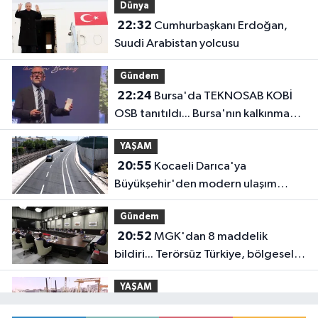
Dünya
22:32
Cumhurbaşkanı Erdoğan,
Suudi Arabistan yolcusu
Gündem
22:24
Bursa'da TEKNOSAB KOBİ
OSB tanıtıldı... Bursa'nın kalkınma
yolculuğunda yeni dönem
YAŞAM
20:55
Kocaeli Darıca'ya
Büyükşehir'den modern ulaşım
yatırımı
Gündem
20:52
MGK'dan 8 maddelik
bildiri... Terörsüz Türkiye, bölgesel
güvenlik ve Gazze mesajı
YAŞAM
19:02
Yakıt barcı filosuna iki yeni