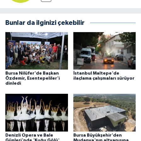
Bunlar da ilginizi çekebilir
Bursa Nilüfer'de Başkan
İstanbul Maltepe'de
Özdemir, Esentepeliler'i
ilaçlama çalışmaları sürüyor
dinledi
Denizli Opera ve Bale
Bursa Büyükşehir'den
Günleri'nde 'Kuğu Gölü'
Mudanya'nın altyapısına