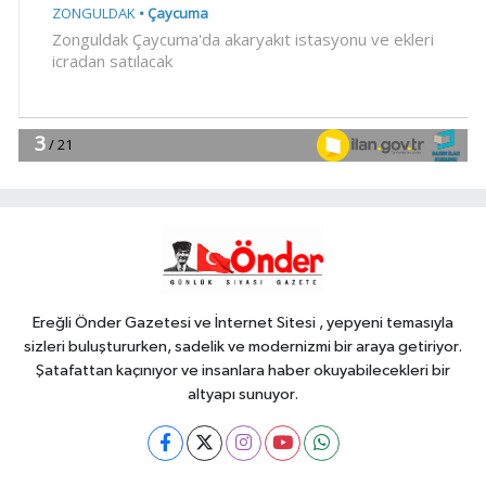
YAŞAM
11:42
İzmir Efes Selçuk'ta engelsiz
yaşamda üreterek güçleniyorlar
YAŞAM
11:37
Av sezonu 18 Ağustos'ta
açılacak
Genel
11:37
ELLERİNİZE SAĞLIK...
Ereğli Önder Gazetesi ve İnternet Sitesi , yepyeni temasıyla
sizleri buluştururken, sadelik ve modernizmi bir araya getiriyor.
Şatafattan kaçınıyor ve insanlara haber okuyabilecekleri bir
altyapı sunuyor.