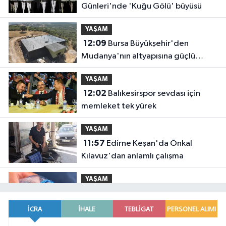
Günleri'nde 'Kuğu Gölü' büyüsü
YAŞAM
12:09
Bursa Büyükşehir'den
Mudanya'nın altyapısına güçlü
yatırım
YAŞAM
12:02
Balıkesirspor sevdası için
memleket tek yürek
YAŞAM
11:57
Edirne Keşan'da Önkal
Kılavuz'dan anlamlı çalışma
YAŞAM
11:50
Su stresi çağı yaklaşıyor!
Uzmanlardan Türkiye için uyarı