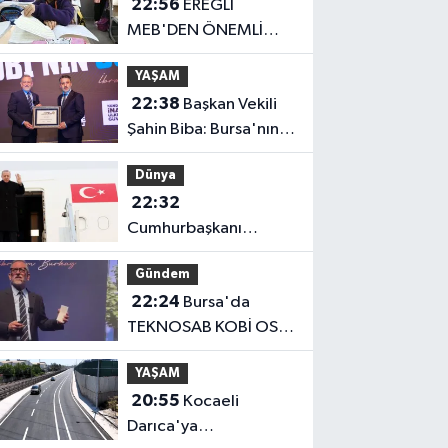
22:56
EREĞLİ
MEB'DEN ÖNEMLİ
AÇIKLAMA
YAŞAM
22:38
Başkan Vekili
Şahin Biba: Bursa'nın
geleceğini bütüncül
Dünya
anlayışla planlıyoruz
22:32
Cumhurbaşkanı
Erdoğan, Suudi
Gündem
Arabistan yolcusu
22:24
Bursa'da
TEKNOSAB KOBİ OSB
tanıtıldı... Bursa'nın
YAŞAM
kalkınma
20:55
Kocaeli
yolculuğunda yeni
Darıca'ya
dönem