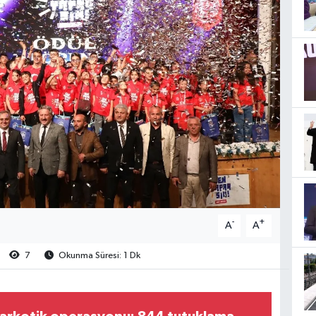
-
+
A
A
7
Okunma Süresi: 1 Dk