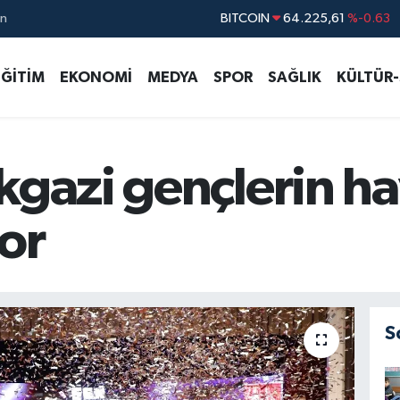
ın
DOLAR
47,7143
%0.16
EURO
55,0317
%-0.02
EĞİTİM
EKONOMİ
MEDYA
SPOR
SAĞLIK
KÜLTÜR
STERLİN
64,2463
%0.07
GRAM ALTIN
6510.40
%0.45
BİST100
13.799
%70
kgazi gençlerin ha
yor
S