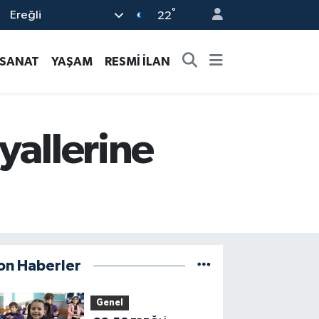
°
Ereğli
22
-SANAT
YAŞAM
RESMİ İLAN
yallerine
on Haberler
Genel