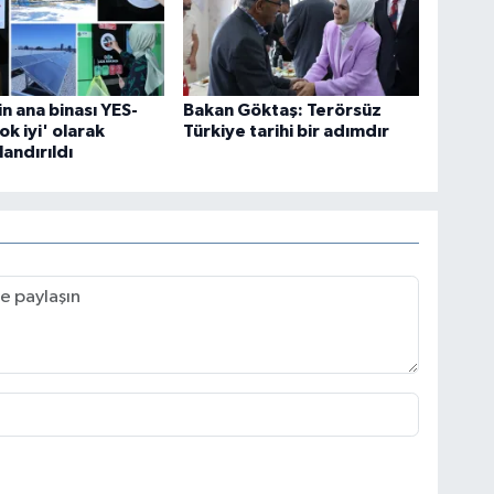
 ana binası YES-
Bakan Göktaş: Terörsüz
ok iyi' olarak
Türkiye tarihi bir adımdır
landırıldı