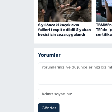
6 yıl önceki kaçak avın
TBMM'nin
failleri tespit edildi! 5 yaban
TR'de 'ç
keçisi için ceza uygulandı
sertifika
Yorumlar
Gönder