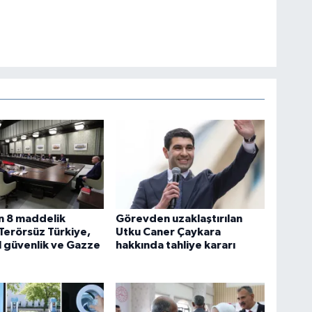
 8 maddelik
Görevden uzaklaştırılan
. Terörsüz Türkiye,
Utku Caner Çaykara
 güvenlik ve Gazze
hakkında tahliye kararı