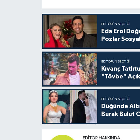
EDITÖRÜN SEÇTIĞI
Eda Erol Doğu
Pozlar Sosyal
EDITÖRÜN SEÇTIĞI
Kıvanç Tatlı
"Tövbe" Açık
EDITÖRÜN SEÇTIĞI
Düğünde Altı
Burak Bulut O
EDITÖR HAKKINDA