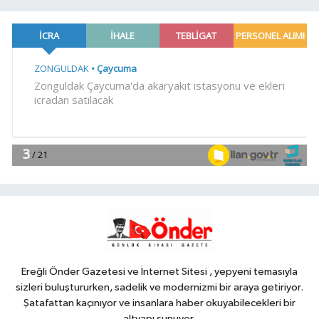
11:00
TÜBİTAK'tan lisansüstü
araştırmacılara performans bursu
çağrısı
YAŞAM
10:56
Ayvalık, Tarihi Gümrük
Meydanı'na kavuştu
YAŞAM
10:53
Daha yeşil Milas için yoğun
çalışma
YAŞAM
10:50
İzmir Karabağlar'da
Gazeteci Barış Selçuk saygıyla anıldı
Ereğli Önder Gazetesi ve İnternet Sitesi , yepyeni temasıyla
sizleri buluştururken, sadelik ve modernizmi bir araya getiriyor.
Şatafattan kaçınıyor ve insanlara haber okuyabilecekleri bir
altyapı sunuyor.