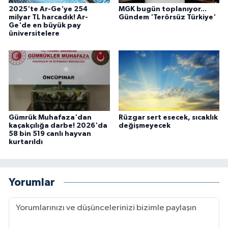
2025'te Ar-Ge'ye 254
MGK bugün toplanıyor...
milyar TL harcadık! Ar-
Gündem 'Terörsüz Türkiye'
Ge'de en büyük pay
üniversitelere
Gümrük Muhafaza'dan
Rüzgar sert esecek, sıcaklık
kaçakçılığa darbe! 2026'da
değişmeyecek
58 bin 519 canlı hayvan
kurtarıldı
Yorumlar