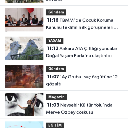
Gündem
11:16
TBMM'de Çocuk Koruma
Kanunu teklifinin ilk görüşmeleri
tamamlandı
YAŞAM
11:12
Ankara ATA Çiftliği yoncaları
Doğal Yaşam Parkı'na ulaştırıldı
Gündem
11:07
'Ay Grubu' suç örgütüne 12
gözaltı!
Magazin
11:03
Nevşehir Kültür Yolu'nda
Merve Özbey coşkusu
EĞİTİM