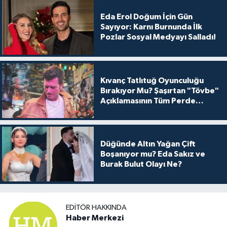
Eda Erol Doğum İçin Gün
Sayıyor: Karnı Burnunda İlk
Pozlar Sosyal Medyayı Salladı!
Kıvanç Tatlıtuğ Oyunculuğu
Bırakıyor Mu? Şaşırtan "Tövbe"
Açıklamasının Tüm Perde
Arkası
Düğünde Altın Yağan Çift
Boşanıyor mu? Eda Sakız ve
Burak Bulut Olayı Ne?
EDITÖR HAKKINDA
Haber Merkezi