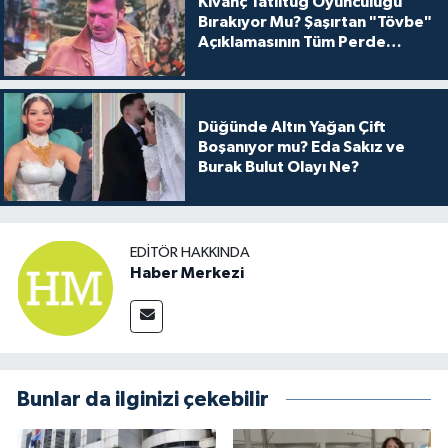
Kıvanç Tatlıtuğ Oyunculuğu
Bırakıyor Mu? Şaşırtan "Tövbe"
Açıklamasının Tüm Perde
Arkası
Düğünde Altın Yağan Çift
Boşanıyor mu? Eda Sakız ve
Burak Bulut Olayı Ne?
EDITÖR HAKKINDA
Haber Merkezi
Bunlar da ilginizi çekebilir