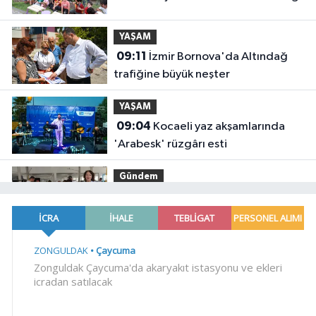
YAŞAM
09:11
İzmir Bornova'da Altındağ
trafiğine büyük neşter
YAŞAM
09:04
Kocaeli yaz akşamlarında
'Arabesk' rüzgârı esti
Gündem
09:00
Kayseri Kocasinan'ın Ekolojik
Pazar'ı kapılarını açtı
Gündem
08:23
Meteoroloji'den iki bölgeye
kritik uyarı! Kuvvetli sağanak ve
rüzgar geliyor!
Gündem