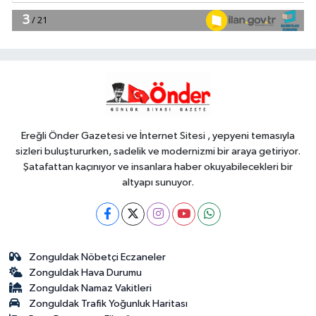
07:30
Kayseri Melikgazi'de yeni
yollarla konforlu ulaşım
Gündem
07:02
Kayseri Büyükşehir'den
kırsalda yol çalışması
Ereğli Önder Gazetesi ve İnternet Sitesi , yepyeni temasıyla
sizleri buluştururken, sadelik ve modernizmi bir araya getiriyor.
Şatafattan kaçınıyor ve insanlara haber okuyabilecekleri bir
altyapı sunuyor.
Zonguldak Nöbetçi Eczaneler
Zonguldak Hava Durumu
Zonguldak Namaz Vakitleri
Zonguldak Trafik Yoğunluk Haritası