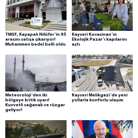
TMSF, Kayapalı Nilüfer'in 95
Kayseri Kocasinan'ın
aracını satışa çıkarıyor!
Ekolojik Pazar'ı kapılarını
Muhammen bedel belli oldu
açtı
Meteoroloji'den iki
Kayseri Melikgazi'de yeni
bölgeye kritik uyarı!
yollarla konforlu ulaşım
Kuvvetli sağanak ve rüzgar
geliyor!