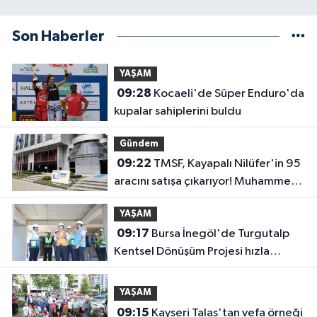
Son Haberler
YAŞAM
09:28
Kocaeli'de Süper Enduro'da
kupalar sahiplerini buldu
Gündem
09:22
TMSF, Kayapalı Nilüfer'in 95
aracını satışa çıkarıyor! Muhammen
bedel belli oldu
YAŞAM
09:17
Bursa İnegöl'de Turgutalp
Kentsel Dönüşüm Projesi hızla
ilerliyor
YAŞAM
09:15
Kayseri Talas'tan vefa örneği