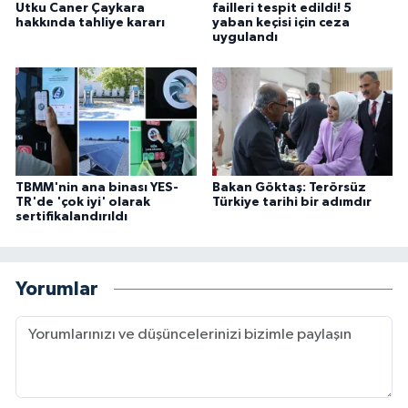
Utku Caner Çaykara
failleri tespit edildi! 5
hakkında tahliye kararı
yaban keçisi için ceza
uygulandı
TBMM'nin ana binası YES-
Bakan Göktaş: Terörsüz
TR'de 'çok iyi' olarak
Türkiye tarihi bir adımdır
sertifikalandırıldı
Yorumlar