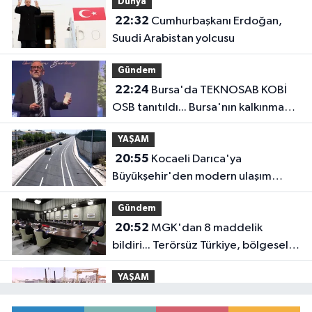
Dünya
22:32
Cumhurbaşkanı Erdoğan,
Suudi Arabistan yolcusu
Gündem
22:24
Bursa'da TEKNOSAB KOBİ
OSB tanıtıldı... Bursa'nın kalkınma
yolculuğunda yeni dönem
YAŞAM
20:55
Kocaeli Darıca'ya
Büyükşehir'den modern ulaşım
yatırımı
Gündem
20:52
MGK'dan 8 maddelik
bildiri... Terörsüz Türkiye, bölgesel
güvenlik ve Gazze mesajı
YAŞAM
19:02
Yakıt barcı filosuna iki yeni