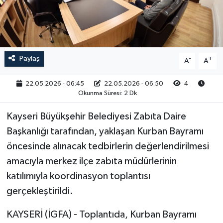
RESMİ İLAN
Paylaş
-
+
A
A
22.05.2026 - 06:45
22.05.2026 - 06:50
4
Okunma Süresi: 2 Dk
Kayseri Büyükşehir Belediyesi Zabıta Daire
Başkanlığı tarafından, yaklaşan Kurban Bayramı
öncesinde alınacak tedbirlerin değerlendirilmesi
amacıyla merkez ilçe zabıta müdürlerinin
katılımıyla koordinasyon toplantısı
gerçekleştirildi.
KAYSERİ (İGFA) - Toplantıda, Kurban Bayramı