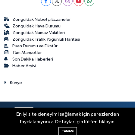
Zonguldak Nöbetçi Eczaneler
Zonguldak Hava Durumu
Zonguldak Namaz Vakitleri
Zonguldak Trafik Yoğunluk Haritası
Puan Durumu ve Fikstür
Tüm Manşetler
Son Dakika Haberleri
Haber Arşivi
Künye
RSS
Copyright © 2023. Her hakkı saklıdır.
En iyi site deneyimi sağlamak için çerezlerden
faydalanıyoruz. Detaylar için lütfen tıklayın.
Haber Yazılımı:
TE Bilişim
TAMAM