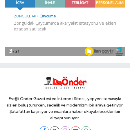
gemi
Teknoloji
18:52
Türk Tarih Kurumu'ndan tarihi
içerikler tek platformda
EKONOMİ
18:49
Fındık alım fiyatları
açıklandı... Alımlar 24 Ağustos'ta
başlıyor
Genel
18:48
.
Ereğli Önder Gazetesi ve İnternet Sitesi , yepyeni temasıyla
sizleri buluştururken, sadelik ve modernizmi bir araya getiriyor.
Şatafattan kaçınıyor ve insanlara haber okuyabilecekleri bir
altyapı sunuyor.