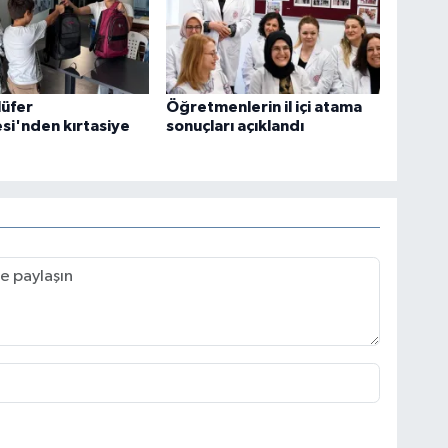
lüfer
Öğretmenlerin il içi atama
si'nden kırtasiye
sonuçları açıklandı