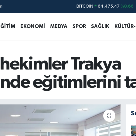
ın
DOLAR
47,5971
%0.05
EURO
55,1336
%0.18
EĞİTİM
EKONOMİ
MEDYA
SPOR
SAĞLIK
KÜLTÜR
STERLİN
64,2534
%0.22
GRAM ALTIN
6527.85
%0.54
BİST100
13.703
%0
 hekimler Trakya
'nde eğitimlerini
S