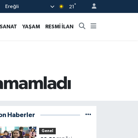
°
Ereğli
21
-SANAT
YAŞAM
RESMİ İLAN
 tamamladı
on Haberler
Genel