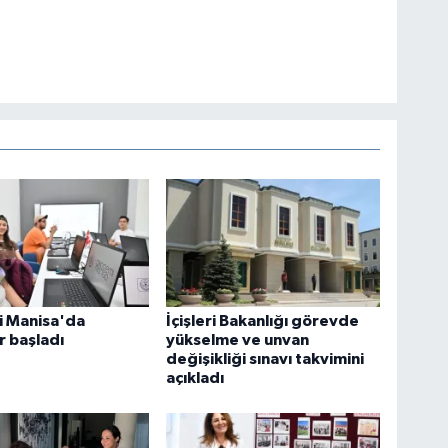
 Manisa'da
İçişleri Bakanlığı görevde
r başladı
yükselme ve unvan
değişikliği sınavı takvimini
açıkladı