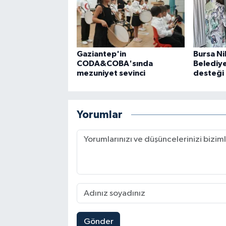
Gaziantep'in
Bursa Ni
CODA&COBA'sında
Belediye
mezuniyet sevinci
desteği
Yorumlar
Gönder