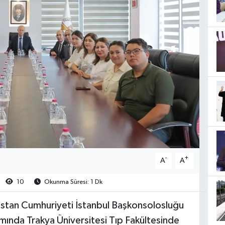
-
+
A
A
10
Okunma Süresi: 1 Dk
kistan Cumhuriyeti İstanbul Başkonsolosluğu
amında Trakya Üniversitesi Tıp Fakültesinde