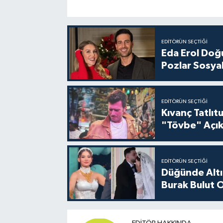
EDITÖRÜN SEÇTIĞI
Eda Erol Doğu
Pozlar Sosyal
EDITÖRÜN SEÇTIĞI
Kıvanç Tatlı
"Tövbe" Açık
EDITÖRÜN SEÇTIĞI
Düğünde Altı
Burak Bulut O