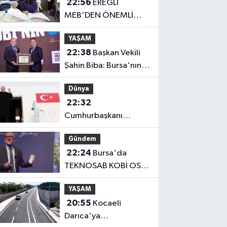
22:56
EREĞLİ
MEB'DEN ÖNEMLİ
AÇIKLAMA
YAŞAM
22:38
Başkan Vekili
Şahin Biba: Bursa'nın
geleceğini bütüncül
Dünya
anlayışla planlıyoruz
22:32
Cumhurbaşkanı
Erdoğan, Suudi
Gündem
Arabistan yolcusu
22:24
Bursa'da
TEKNOSAB KOBİ OSB
tanıtıldı... Bursa'nın
YAŞAM
kalkınma
20:55
Kocaeli
yolculuğunda yeni
Darıca'ya
dönem