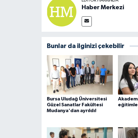
EDITÖR HAKKINDA
Haber Merkezi
Bunlar da ilginizi çekebilir
Bursa Uludağ Üniversitesi
Akademi
Güzel Sanatlar Fakültesi
eğitimle
Mudanya'dan ayrıldı!