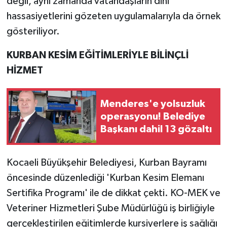
değil, aynı zamanda vatandaşların dini
hassasiyetlerini gözeten uygulamalarıyla da örnek
gösteriliyor.
KURBAN KESİM EĞİTİMLERİYLE BİLİNÇLİ
HİZMET
Menderes'e yolsuzluk
operasyonu! Belediye
Başkanı dahil 13 gözaltı
Kocaeli Büyükşehir Belediyesi, Kurban Bayramı
öncesinde düzenlediği 'Kurban Kesim Elemanı
Sertifika Programı' ile de dikkat çekti. KO-MEK ve
Veteriner Hizmetleri Şube Müdürlüğü iş birliğiyle
gerçekleştirilen eğitimlerde kursiyerlere iş sağlığı