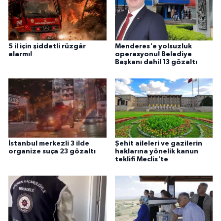
5 il için şiddetli rüzgâr
Menderes'e yolsuzluk
alarmı!
operasyonu! Belediye
Başkanı dahil 13 gözaltı
İstanbul merkezli 3 ilde
Şehit aileleri ve gazilerin
organize suça 23 gözaltı
haklarına yönelik kanun
teklifi Meclis'te