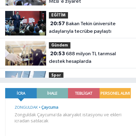
MEB'e ziyaret
EĞİTİM
20:57
Bakan Tekin üniversite
adaylarıyla tecrübe paylaştı
Gündem
20:53
688 milyon TL tarımsal
destek hesaplarda
Spor
19:02
Yelkencilerin zorlu
mücadelesi ilk günde nefes kesti
YAŞAM
18:55
Bursa'da tarihi eser
operasyonu! 273 sikke ve 18 obje ele
geçirildi
YAŞAM