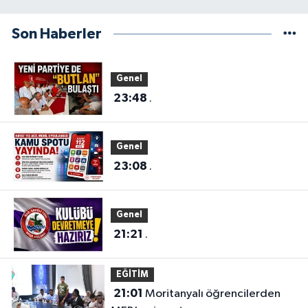
Son Haberler
Genel
23:48
.
Genel
23:08
.
Genel
21:21
.
EĞİTİM
21:01
Moritanyalı öğrencilerden