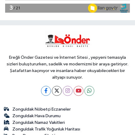
18:51
Eyüpsultan Meydanı
yenileniyor... İlk taşı Nuri Aslan koydu
Teknoloji
18:45
Yapay zeka genç
girişimcilere yeni kapılar açıyor
Ereğli Önder Gazetesi ve İnternet Sitesi , yepyeni temasıyla
sizleri buluştururken, sadelik ve modernizmi bir araya getiriyor.
Şatafattan kaçınıyor ve insanlara haber okuyabilecekleri bir
altyapı sunuyor.
Zonguldak Nöbetçi Eczaneler
Zonguldak Hava Durumu
Zonguldak Namaz Vakitleri
Zonguldak Trafik Yoğunluk Haritası