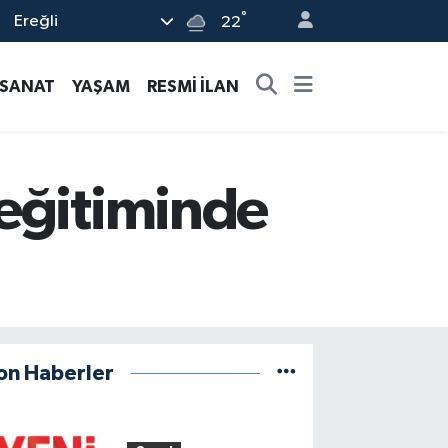
°
Ereğli
22
-SANAT
YAŞAM
RESMİ İLAN
 eğitiminde
on Haberler