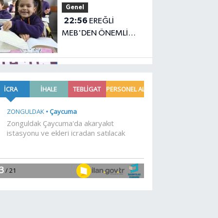
Genel
22:56
EREĞLİ
MEB'DEN ÖNEMLİ
AÇIKLAMA
YAŞAM
22:38
Başkan Vekili
Şahin Biba: Bursa'nın
geleceğini bütüncül
anlayışla planlıyoruz
Dünya
22:32
Cumhurbaşkanı
Erdoğan, Suudi
Arabistan yolcusu