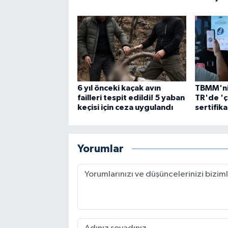
6 yıl önceki kaçak avın
TBMM'nin
failleri tespit edildi! 5 yaban
TR'de 'ç
keçisi için ceza uygulandı
sertifika
Yorumlar