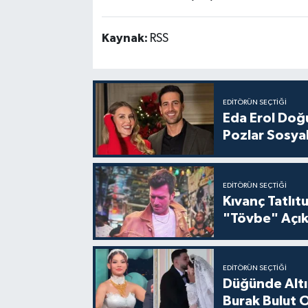
Kaynak:
RSS
EDITÖRÜN SEÇTIĞI
Eda Erol Doğu
Pozlar Sosyal
EDITÖRÜN SEÇTIĞI
Kıvanç Tatlı
"Tövbe" Açık
EDITÖRÜN SEÇTIĞI
Düğünde Altı
Burak Bulut O