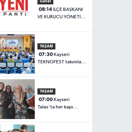
Genel
08:14
İLÇE BAŞKANI
VE KURUCU YÖNETİM
BELLİ OLDU
YAŞAM
07:30
Kayseri
TEKNOFEST takımları
Başkan Büyükkılıç'la
buluştu
YAŞAM
07:00
Kayseri
Talas'ta her kapı
çalınıyor