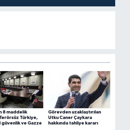
 8 maddelik
Görevden uzaklaştırılan
. Terörsüz Türkiye,
Utku Caner Çaykara
 güvenlik ve Gazze
hakkında tahliye kararı