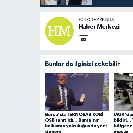
EDITÖR HAKKINDA
Haber Merkezi
Bunlar da ilginizi çekebilir
Bursa'da TEKNOSAB KOBİ
MGK'dan
OSB tanıtıldı... Bursa'nın
bildiri..
kalkınma yolculuğunda yeni
bölgesel
dönem
mesajı