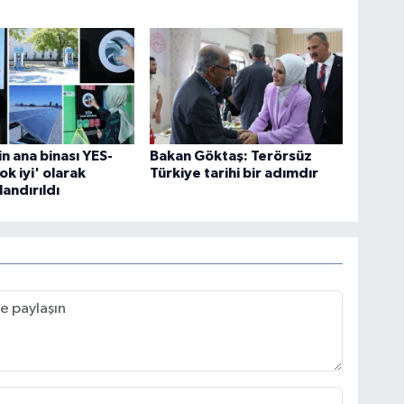
 ana binası YES-
Bakan Göktaş: Terörsüz
ok iyi' olarak
Türkiye tarihi bir adımdır
landırıldı