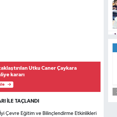
klaştırılan Utku Caner Çaykara
liye kararı
üle
I İLE TAÇLANDI
 Çevre Eğitim ve Bilinçlendirme Etkinlikleri