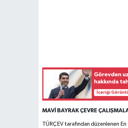
Görevden uza
hakkında tah
İçeriği Görünt
MAVİ BAYRAK ÇEVRE ÇALIŞMALAR
TÜRÇEV tarafından düzenlenen En İyi