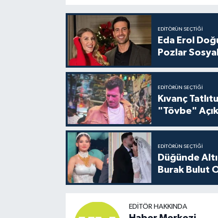
EDITÖRÜN SEÇTIĞI
Eda Erol Doğu
Pozlar Sosyal
EDITÖRÜN SEÇTIĞI
Kıvanç Tatlı
"Tövbe" Açık
EDITÖRÜN SEÇTIĞI
Düğünde Altı
Burak Bulut O
EDITÖR HAKKINDA
Haber Merkezi