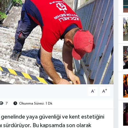
-
+
A
A
7
Okunma Süresi: 1 Dk
 genelinde yaya güvenliği ve kent estetiğini
ını sürdürüyor. Bu kapsamda son olarak