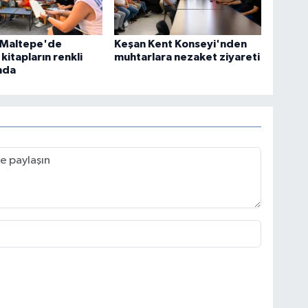
l Maltepe'de
Keşan Kent Konseyi'nden
kitapların renkli
muhtarlara nezaket ziyareti
nda