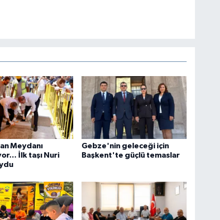
tan Meydanı
Gebze'nin geleceği için
or... İlk taşı Nuri
Başkent'te güçlü temaslar
oydu