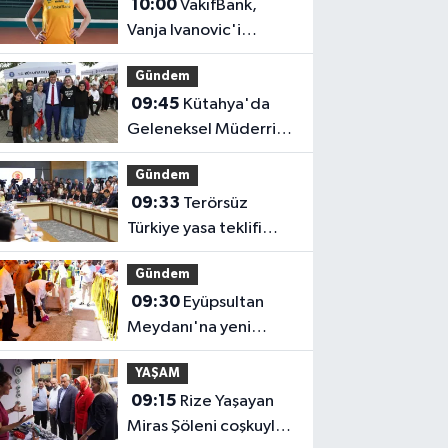
10:00
VakıfBank,
Vanja Ivanovic'i
transfer etti
Gündem
09:45
Kütahya'da
Geleneksel Müderris
Mahallesi Şenliği
Gündem
coşkusu
09:33
Terörsüz
Türkiye yasa teklifi
komisyondan geçti
Gündem
09:30
Eyüpsultan
Meydanı'na yeni
düzenleme
YAŞAM
09:15
Rize Yaşayan
Miras Şöleni coşkuyla