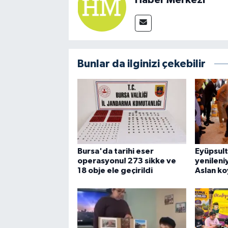
Bunlar da ilginizi çekebilir
Bursa'da tarihi eser
Eyüpsul
operasyonu! 273 sikke ve
yenileniy
18 obje ele geçirildi
Aslan k