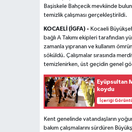
Başiskele Bahçecik mevkiinde bulun
temizlik çalışması gerçekleştirildi.
KOCAELİ (İGFA) -
Kocaeli Büyükşeh
bağlı A Takımı ekipleri tarafından 
zamanla yıpranan ve kullanım ömrü
söküldü. Çalışmalar sırasında merdiv
temizlenirken, üst geçidin genel gör
Eyüpsultan Me
koydu
İçeriği Görünt
Kent genelinde vatandaşların yoğun 
bakım çalışmalarını sürdüren Büyükşe