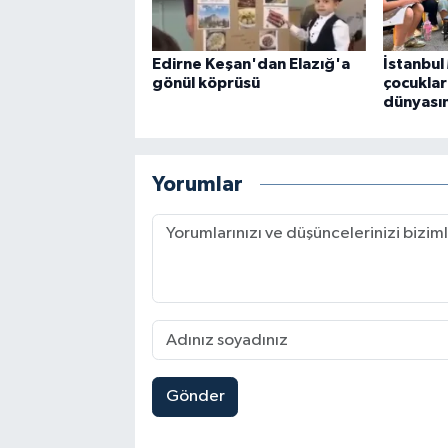
Edirne Keşan'dan Elazığ'a
İstanbu
gönül köprüsü
çocuklar 
dünyası
Yorumlar
Gönder