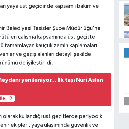
an yaya üst geçidinde kapsamlı bakım ve
ir Belediyesi Tesisler Şube Müdürlüğü'ne
yürütülen çalışma kapsamında üst geçitte
nü tamamlayan kauçuk zemin kaplamaları
enler ve geçiş alanları detaylı şekilde
ünümü de iyileştirildi.
ydanı yenileniyor... İlk taşı Nuri Aslan
üle
olarak kullandığı üst geçitlerde periyodik
hir ekipleri, yaya ulaşımında güvenlik ve