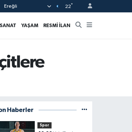
°
Ereğli
22
-SANAT
YAŞAM
RESMİ İLAN
itlere
on Haberler
Spor