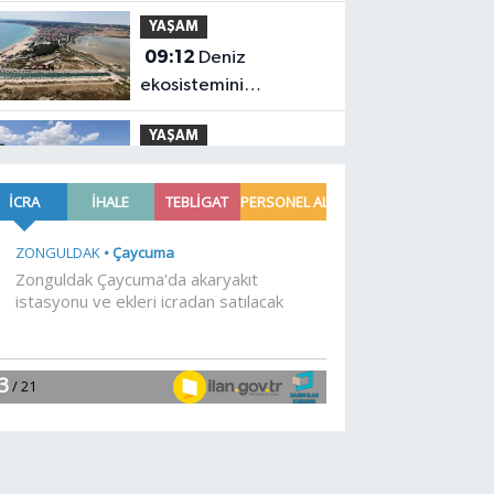
başladı
YAŞAM
09:12
Deniz
ekosistemini
koruyacak proje
YAŞAM
09:09
Siyasetçilere
taş çıkartan Vali
YAŞAM
09:06
Muhtarlardan
makarna yarışı
YAŞAM
09:03
Zabıtadan
gurbetçi yaşlı çifte
yardım eli
YAŞAM
09:00
Kayseri Talas