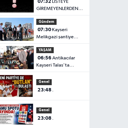
07:32
LİSTEYE
GİREMEYENLERDEN
SERT AÇIKLAMA
Gündem
07:30
Kayseri
Melikgazi şantiye
alanına döndü
YAŞAM
06:56
Antikacılar
Kayseri Talas'ta
buluşuyor
Genel
23:48
.
Genel
23:08
.