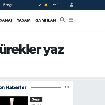
°
Ereğli
25
-SANAT
YAŞAM
RESMİ İLAN
ürekler yaz
on Haberler
Genel