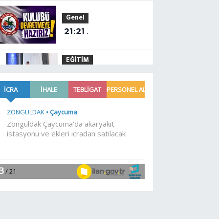
Genel
21:21
.
EĞİTİM
21:01
Moritanyalı
öğrencilerden MEB'e
ziyaret
EĞİTİM
20:57
Bakan Tekin
üniversite adaylarıyla
tecrübe paylaştı
Gündem
20:53
688 milyon TL
tarımsal destek
hesaplarda
Spor
19:02
Yelkencilerin