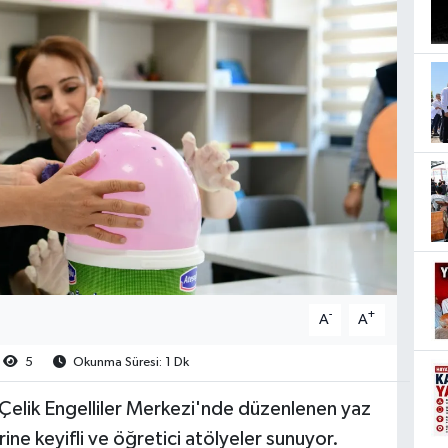
-
+
A
A
5
Okunma Süresi: 1 Dk
Çelik Engelliler Merkezi'nde düzenlenen yaz
erine keyifli ve öğretici atölyeler sunuyor.