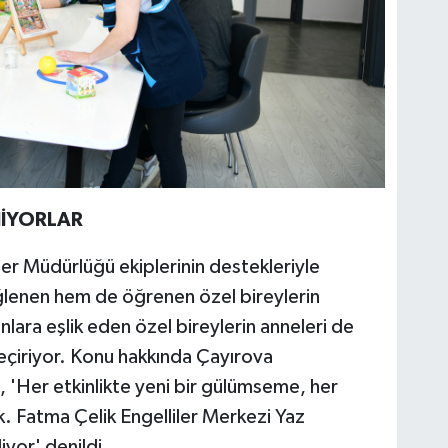
NİYORLAR
er Müdürlüğü ekiplerinin destekleriyle
ğlenen hem de öğrenen özel bireylerin
lara eşlik eden özel bireylerin anneleri de
t geçiriyor. Konu hakkında Çayırova
 'Her etkinlikte yeni bir gülümseme, her
 Fatma Çelik Engelliler Merkezi Yaz
yor' denildi.