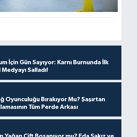
m İçin Gün Sayıyor: Karnı Burnunda İlk
 Medyayı Salladı!
tuğ Oyunculuğu Bırakıyor Mu? Şaşırtan
lamasının Tüm Perde Arkası
n Yağan Çift Boşanıyor mu? Eda Sakız ve