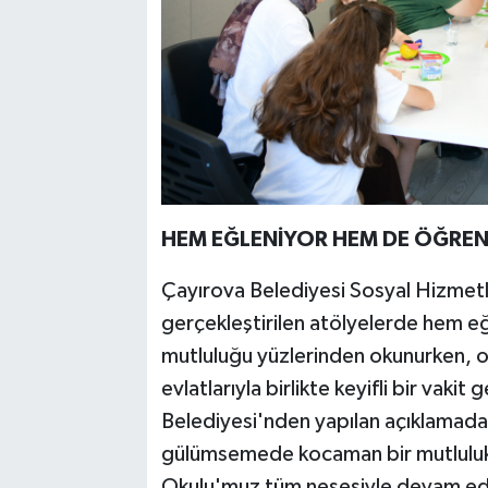
HEM EĞLENİYOR HEM DE ÖĞRE
Çayırova Belediyesi Sosyal Hizmetl
gerçekleştirilen atölyelerde hem e
mutluluğu yüzlerinden okunurken, on
evlatlarıyla birlikte keyifli bir vaki
Belediyesi'nden yapılan açıklamada,
gülümsemede kocaman bir mutluluk.
Okulu'muz tüm neşesiyle devam edi