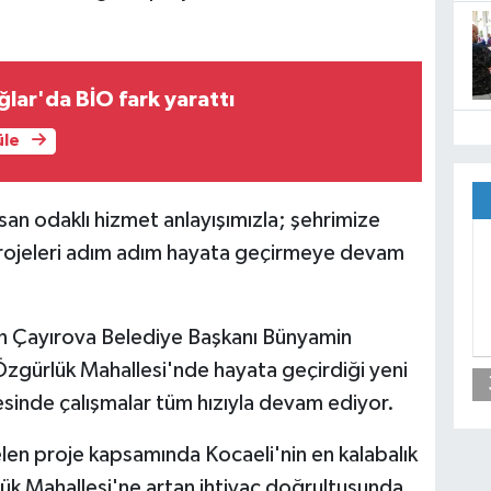
ğlar'da BİO fark yarattı
üle
nsan odaklı hizmet anlayışımızla; şehrimize
projeleri adım adım hayata geçirmeye devam
an Çayırova Belediye Başkanı Bünyamin
 Özgürlük Mahallesi'nde hayata geçirdiği yeni
ojesinde çalışmalar tüm hızıyla devam ediyor.
en proje kapsamında Kocaeli'nin en kalabalık
lük Mahallesi'ne artan ihtiyaç doğrultusunda