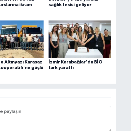
urslarına ikram
sağlık tesisi geliyor
e Altınyazı Karasaz
İzmir Karabağlar'da BİO
ooperatifi'ne güçlü
fark yarattı