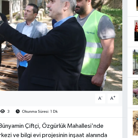
-
+
A
A
3
Okunma Süresi: 1 Dk
Bünyamin Çiftçi, Özgürlük Mahallesi'nde
kezi ve bilgi evi projesinin inşaat alanında