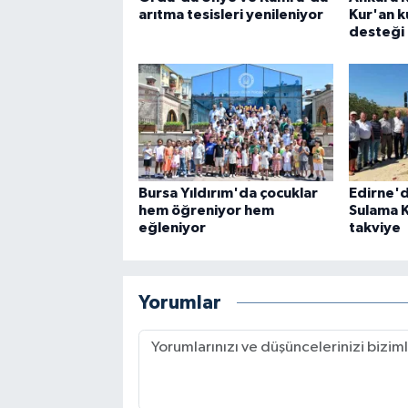
arıtma tesisleri yenileniyor
Kur'an k
desteği
Bursa Yıldırım'da çocuklar
Edirne'd
hem öğreniyor hem
Sulama K
eğleniyor
takviye
Yorumlar