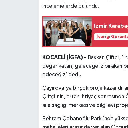
incelemelerde bulundu.
İzmir Karaba
İçeriği Görünt
KOCAELİ (İGFA) -
Başkan Çiftçi, 'İ
değer katan, geleceğe iz bırakan 
edeceğiz' dedi.
Çayırova'ya birçok proje kazandır
Çiftçi'nin, artan ihtiyaç sonrasında
aile sağlığı merkezi ve bilgi evi pr
Behram Çobanoğlu Parkı'nda yüksel
mahalleleri arasında yer alan Özgür