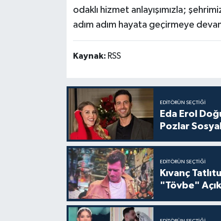
odaklı hizmet anlayışımızla; şehrimi
adım adım hayata geçirmeye deva
Kaynak:
RSS
EDITÖRÜN SEÇTIĞI
Eda Erol Doğu
Pozlar Sosyal
EDITÖRÜN SEÇTIĞI
Kıvanç Tatlı
"Tövbe" Açık