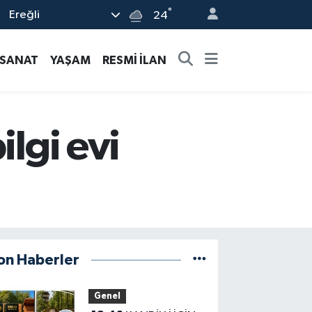
°
Ereğli
24
-SANAT
YAŞAM
RESMİ İLAN
ilgi evi
on Haberler
Genel