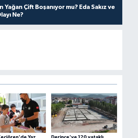
n Yağan Çift Boşanıyor mu? Eda Sakız ve
layı Ne?
Keçiören'de Yaz
Derince'ye 120 yataklı