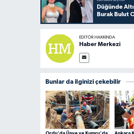
EDITÖRÜN SEÇTIĞI
Düğünde Altı
Burak Bulut O
EDITÖR HAKKINDA
Haber Merkezi
Bunlar da ilginizi çekebilir
Ordu'da Ünye ve Kumru'da
Ankara 