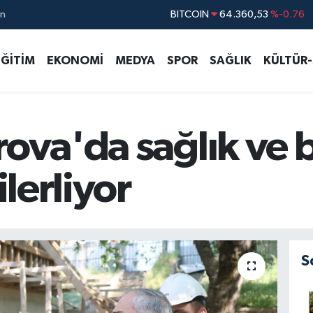
ın
DOLAR
47,7069
%0.17
EURO
55,0265
%0.01
EĞİTİM
EKONOMİ
MEDYA
SPOR
SAĞLIK
KÜLTÜR
STERLİN
64,1897
%0.02
GRAM ALTIN
6574.81
%1.44
BİST100
13.887
%64
ova'da sağlık ve b
ilerliyor
S