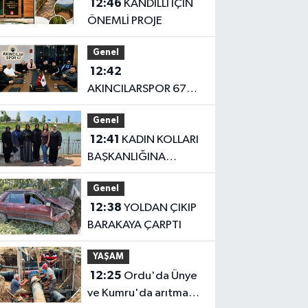
12:46
KANDİLLİ İÇİN
ÖNEMLİ PROJE
Genel
12:42
AKINCILARSPOR 67
YÖNETİMİ BELLİ OLDU
Genel
12:41
KADIN KOLLARI
BAŞKANLIĞINA
ATANDI
Genel
12:38
YOLDAN ÇIKIP
BARAKAYA ÇARPTI
YAŞAM
12:25
Ordu'da Ünye
ve Kumru'da arıtma