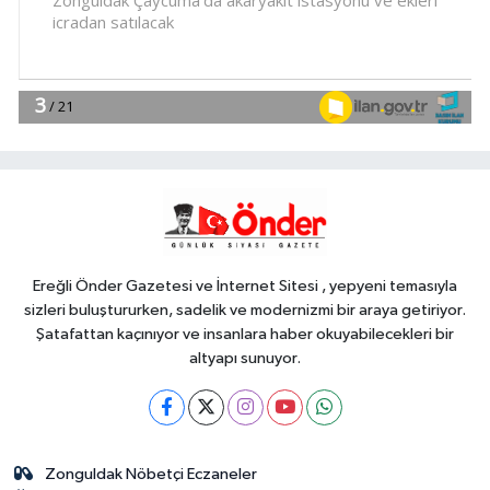
operasyonu! 273 sikke ve 18 obje ele
geçirildi
YAŞAM
18:51
Eyüpsultan Meydanı
yenileniyor... İlk taşı Nuri Aslan koydu
Teknoloji
18:45
Yapay zeka genç
girişimcilere yeni kapılar açıyor
Ereğli Önder Gazetesi ve İnternet Sitesi , yepyeni temasıyla
sizleri buluştururken, sadelik ve modernizmi bir araya getiriyor.
Şatafattan kaçınıyor ve insanlara haber okuyabilecekleri bir
altyapı sunuyor.
Zonguldak Nöbetçi Eczaneler