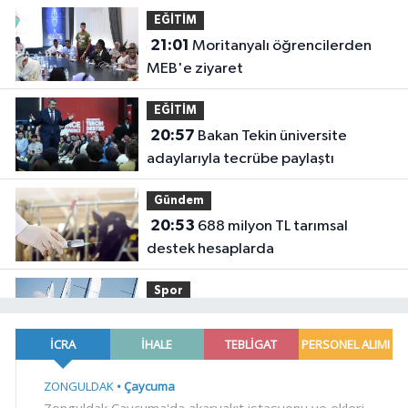
EĞİTİM
21:01
Moritanyalı öğrencilerden
MEB'e ziyaret
EĞİTİM
20:57
Bakan Tekin üniversite
adaylarıyla tecrübe paylaştı
Gündem
20:53
688 milyon TL tarımsal
destek hesaplarda
Spor
19:02
Yelkencilerin zorlu
mücadelesi ilk günde nefes kesti
YAŞAM
18:55
Bursa'da tarihi eser