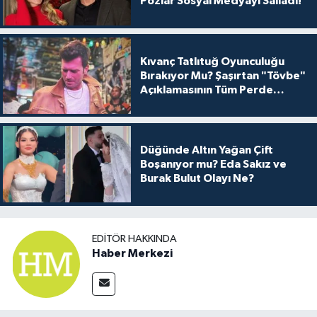
Pozlar Sosyal Medyayı Salladı!
Kıvanç Tatlıtuğ Oyunculuğu
Bırakıyor Mu? Şaşırtan "Tövbe"
Açıklamasının Tüm Perde
Arkası
Düğünde Altın Yağan Çift
Boşanıyor mu? Eda Sakız ve
Burak Bulut Olayı Ne?
EDITÖR HAKKINDA
Haber Merkezi