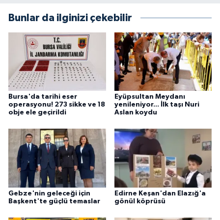
Bunlar da ilginizi çekebilir
Bursa'da tarihi eser
Eyüpsultan Meydanı
operasyonu! 273 sikke ve 18
yenileniyor... İlk taşı Nuri
obje ele geçirildi
Aslan koydu
Gebze'nin geleceği için
Edirne Keşan'dan Elazığ'a
Başkent'te güçlü temaslar
gönül köprüsü