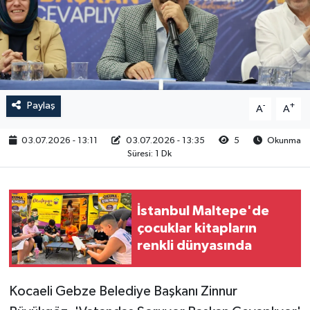
RESMİ İLAN
Paylaş
-
+
A
A
03.07.2026 - 13:11
03.07.2026 - 13:35
5
Okunma
Süresi: 1 Dk
İstanbul Maltepe'de
çocuklar kitapların
renkli dünyasında
Kocaeli Gebze Belediye Başkanı Zinnur