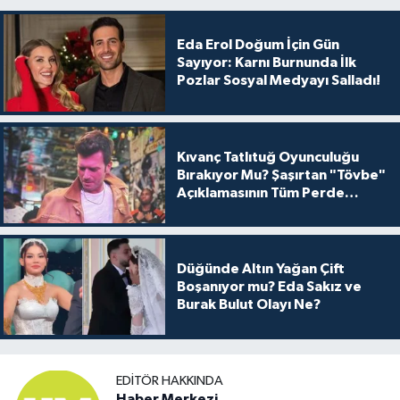
Eda Erol Doğum İçin Gün
Sayıyor: Karnı Burnunda İlk
Pozlar Sosyal Medyayı Salladı!
Kıvanç Tatlıtuğ Oyunculuğu
Bırakıyor Mu? Şaşırtan "Tövbe"
Açıklamasının Tüm Perde
Arkası
Düğünde Altın Yağan Çift
Boşanıyor mu? Eda Sakız ve
Burak Bulut Olayı Ne?
EDITÖR HAKKINDA
Haber Merkezi