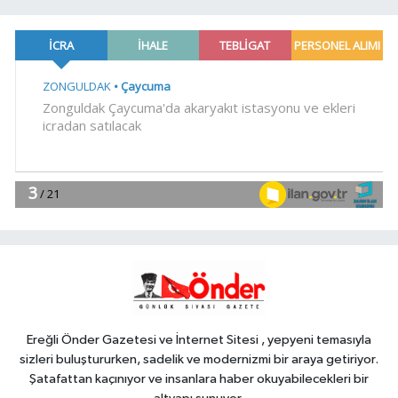
17:45
Ayvalık'ta üretici ve el emeği
pazarı renk katıyor
YAŞAM
17:30
DAĞDER ve BUMEV'den
eğitim için güç birliği
YAŞAM
17:17
Bursa Büyükşehir
Harmancık'ta da yolları yeniliyor
YAŞAM
17:15
İpsala OSB'nin gelişimi için
kritik ziyaret
Ereğli Önder Gazetesi ve İnternet Sitesi , yepyeni temasıyla
sizleri buluştururken, sadelik ve modernizmi bir araya getiriyor.
Şatafattan kaçınıyor ve insanlara haber okuyabilecekleri bir