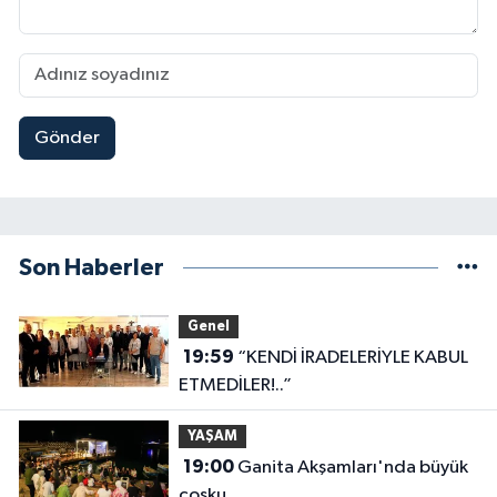
Gönder
Son Haberler
Genel
19:59
“KENDİ İRADELERİYLE KABUL
ETMEDİLER!..”
YAŞAM
19:00
Ganita Akşamları'nda büyük
coşku