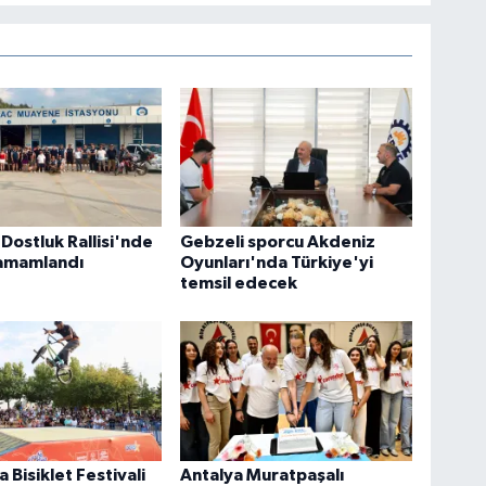
Dostluk Rallisi'nde
Gebzeli sporcu Akdeniz
 tamamlandı
Oyunları'nda Türkiye'yi
temsil edecek
 Bisiklet Festivali
Antalya Muratpaşalı