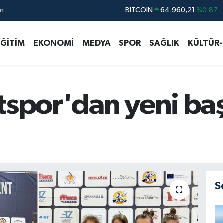
ın
DOLAR
47,7436
%0.18
EURO
55,2510
%0.32
EĞİTİM
EKONOMİ
MEDYA
SPOR
SAĞLIK
KÜLTÜR
STERLİN
64,4811
%0.38
GRAM ALTIN
6648.99
%2.59
BİST100
13.779
%-14
tspor'dan yeni baş
S