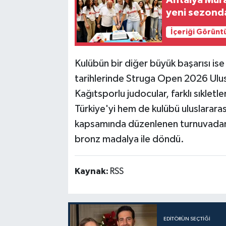
Antalya Mura
yeni sezond
İçeriği Görünt
Kulübün bir diğer büyük başarısı i
tarihlerinde Struga Open 2026 Ulu
Kağıtsporlu judocular, farklı sıkle
Türkiye'yi hem de kulübü uluslararas
kapsamında düzenlenen turnuvadan 
bronz madalya ile döndü.
Kaynak:
RSS
EDITÖRÜN SEÇTIĞI