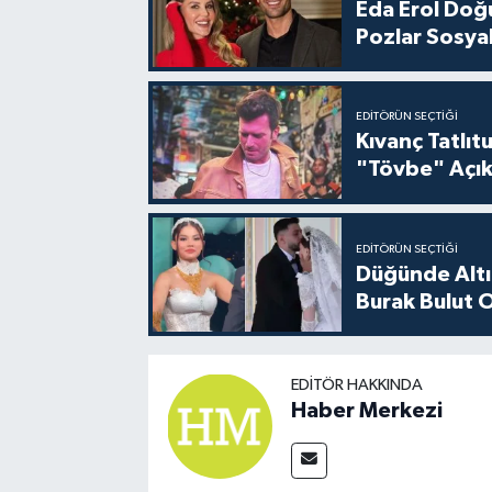
Eda Erol Doğu
Pozlar Sosyal
EDITÖRÜN SEÇTIĞI
Kıvanç Tatlı
"Tövbe" Açık
EDITÖRÜN SEÇTIĞI
Düğünde Altı
Burak Bulut O
EDITÖR HAKKINDA
Haber Merkezi