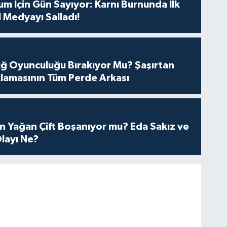
m İçin Gün Sayıyor: Karnı Burnunda İlk
 Medyayı Salladı!
tuğ Oyunculuğu Bırakıyor Mu? Şaşırtan
lamasının Tüm Perde Arkası
n Yağan Çift Boşanıyor mu? Eda Sakız ve
layı Ne?