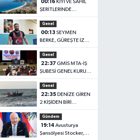
00:16
KIYI VE SAHİL
ŞERİTLERİNDE
DÜZENLEME
Genel
00:13
SEYMEN
BERKE, GÜREŞTE İZ
BIRAKMAK İSTİYOR
Genel
22:37
GMİS MTA-İŞ
ŞUBESİ GENEL KURULU
GERÇEKLEŞTİRİLDİ
Genel
22:35
DENİZE GİREN
2 KİŞİDEN BİRİ
KURTARILDI, DİĞERİ
Gündem
ARANIYOR
19:14
Avusturya
Şansölyesi Stocker,