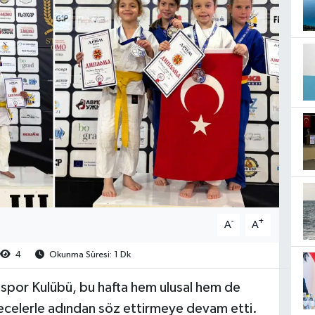
-
+
A
A
4
Okunma Süresi: 1 Dk
tspor Kulübü, bu hafta hem ulusal hem de
recelerle adından söz ettirmeye devam etti.