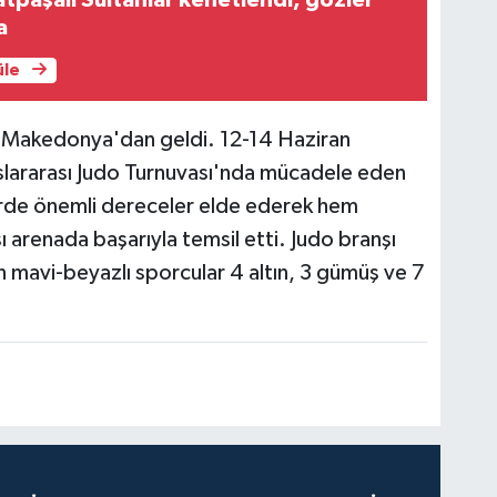
tpaşalı Sultanlar kenetlendi, gözler
a
üle
se Makedonya'dan geldi. 12-14 Haziran
slararası Judo Turnuvası'nda mücadele eden
tlerde önemli dereceler elde ederek hem
ı arenada başarıyla temsil etti. Judo branşı
mavi-beyazlı sporcular 4 altın, 3 gümüş ve 7