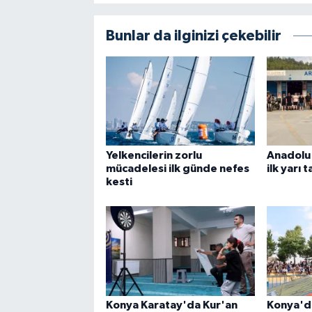
Bunlar da ilginizi çekebilir
Yelkencilerin zorlu
Anadolu 
mücadelesi ilk günde nefes
ilk yarı
kesti
Konya Karatay'da Kur'an
Konya'da