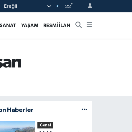
°
Ereğli
22
-SANAT
YAŞAM
RESMİ İLAN
arı
on Haberler
Genel