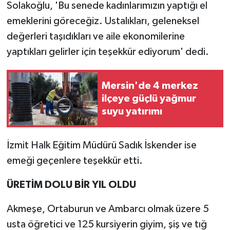
Solakoğlu, 'Bu senede kadınlarımızın yaptığı el
emeklerini göreceğiz. Ustalıkları, geleneksel
değerleri taşıdıkları ve aile ekonomilerine
yaptıkları gelirler için teşekkür ediyorum' dedi.
Mersin'de 4 merkez
ilçeye güçlü yağmur
suyu yatırımı
İzmit Halk Eğitim Müdürü Sadık İskender ise
emeği geçenlere teşekkür etti.
ÜRETİM DOLU BİR YIL OLDU
Akmeşe, Ortaburun ve Ambarcı olmak üzere 5
usta öğretici ve 125 kursiyerin giyim, şiş ve tığ