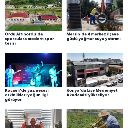
Ordu Altınordu'da
Mersin'de 4 merkez ilçeye
sporculara modern spor
güçlü yağmur suyu yatırımı
tesisi
Kocaeli'de yaz neşesi
Konya'da Lise Medeniyet
etkinlikleri yoğun ilgi
Akademisi yükseliyor
görüyor