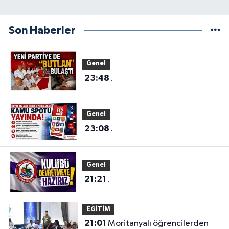
Son Haberler
Genel
23:48
.
Genel
23:08
.
Genel
21:21
.
EĞİTİM
21:01
Moritanyalı öğrencilerden