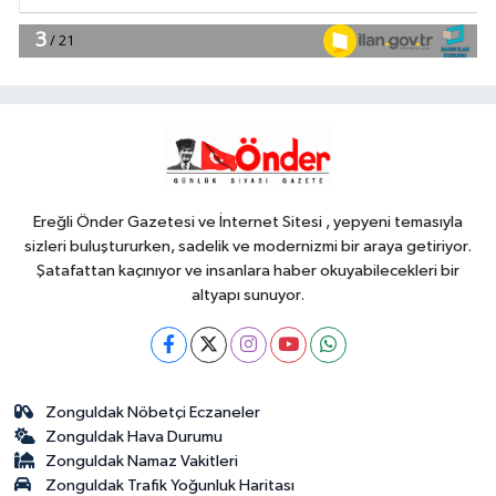
YAŞAM
18:51
Eyüpsultan Meydanı
yenileniyor... İlk taşı Nuri Aslan koydu
Teknoloji
18:45
Yapay zeka genç
girişimcilere yeni kapılar açıyor
Ereğli Önder Gazetesi ve İnternet Sitesi , yepyeni temasıyla
sizleri buluştururken, sadelik ve modernizmi bir araya getiriyor.
Şatafattan kaçınıyor ve insanlara haber okuyabilecekleri bir
altyapı sunuyor.
Zonguldak Nöbetçi Eczaneler
Zonguldak Hava Durumu
Zonguldak Namaz Vakitleri
Zonguldak Trafik Yoğunluk Haritası