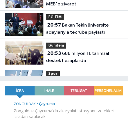
MEB'e ziyaret
EĞİTİM
20:57
Bakan Tekin üniversite
adaylarıyla tecrübe paylaştı
Gündem
20:53
688 milyon TL tarımsal
destek hesaplarda
Spor
19:02
Yelkencilerin zorlu
mücadelesi ilk günde nefes kesti
YAŞAM
18:55
Bursa'da tarihi eser
operasyonu! 273 sikke ve 18 obje ele
geçirildi