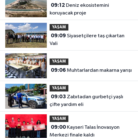
09:12
Deniz ekosistemini
koruyacak proje
YAŞAM
09:09
Siyasetçilere taş çıkartan
Vali
YAŞAM
09:06
Muhtarlardan makarna yarışı
YAŞAM
09:03
Zabıtadan gurbetçi yaşlı
çifte yardım eli
YAŞAM
09:00
Kayseri Talas İnovasyon
Merkezi finale kaldı