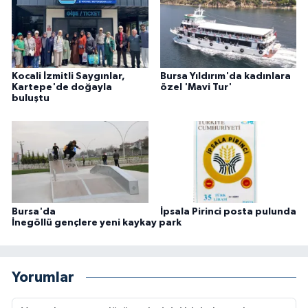
Kocali İzmitli Saygınlar,
Bursa Yıldırım'da kadınlara
Kartepe'de doğayla
özel 'Mavi Tur'
buluştu
Bursa'da
İpsala Pirinci posta pulunda
İnegöllü gençlere yeni kaykay park
Yorumlar