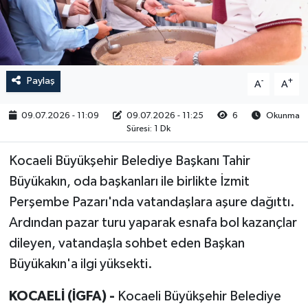
RESMİ İLAN
Paylaş
-
+
A
A
09.07.2026 - 11:09
09.07.2026 - 11:25
6
Okunma
Süresi: 1 Dk
Kocaeli Büyükşehir Belediye Başkanı Tahir
Büyükakın, oda başkanları ile birlikte İzmit
Perşembe Pazarı'nda vatandaşlara aşure dağıttı.
Ardından pazar turu yaparak esnafa bol kazançlar
dileyen, vatandaşla sohbet eden Başkan
Büyükakın'a ilgi yüksekti.
KOCAELİ (İGFA) -
Kocaeli Büyükşehir Belediye