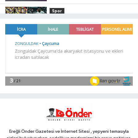
Spor
08:55
Lukaku Fener'e mi,
Beşiktaş'a mı geliyor?
Gündem
08:35
Akın Gürlek: Örgüt silahları
bırakacak, mağaraları boşaltacak
Genel
07:32
LİSTEYE GİREMEYENLERDEN
SERT AÇIKLAMA
Gündem
07:30
Kayseri Melikgazi şantiye
alanına döndü
Ereğli Önder Gazetesi ve İnternet Sitesi , yepyeni temasıyla