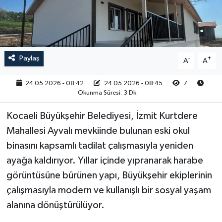
RESMİ İLAN
Paylaş
-
+
A
A
24.05.2026 - 08:42
24.05.2026 - 08:45
7
Okunma Süresi: 3 Dk
Kocaeli Büyükşehir Belediyesi, İzmit Kurtdere
Mahallesi Ayvalı mevkiinde bulunan eski okul
binasını kapsamlı tadilat çalışmasıyla yeniden
ayağa kaldırıyor. Yıllar içinde yıpranarak harabe
görüntüsüne bürünen yapı, Büyükşehir ekiplerinin
çalışmasıyla modern ve kullanışlı bir sosyal yaşam
alanına dönüştürülüyor.