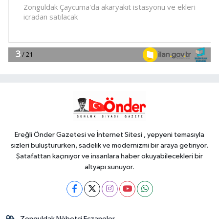
18:30
Trabzonspor'a büyük destek
YAŞAM
18:23
'Bu Kampta Hayat Var'
projesi özel bireylere yaz tatili
sunuyor
YAŞAM
18:17
Balıkesir'de kıyılar anlık takip
ediliyor
Ereğli Önder Gazetesi ve İnternet Sitesi , yepyeni temasıyla
sizleri buluştururken, sadelik ve modernizmi bir araya getiriyor.
Şatafattan kaçınıyor ve insanlara haber okuyabilecekleri bir
altyapı sunuyor.
Zonguldak Nöbetçi Eczaneler