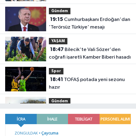
Gündem
19:15
Cumhurbaşkanı Erdoğan'dan
'Terörsüz Türkiye' mesajı
YAŞAM
18:47
Bilecik'te Vali Sözer'den
coğrafi işaretli Kamber Biberi hasadı
Spor
18:41
TOFAŞ potada yeni sezonu
hazır
Gündem
18:36
Osman Gazi platformu
Eylül'de göreve başlayacak...
Gabar'da günlük petrol üretimi 83
YAŞAM
bin 200 varile ulaştı