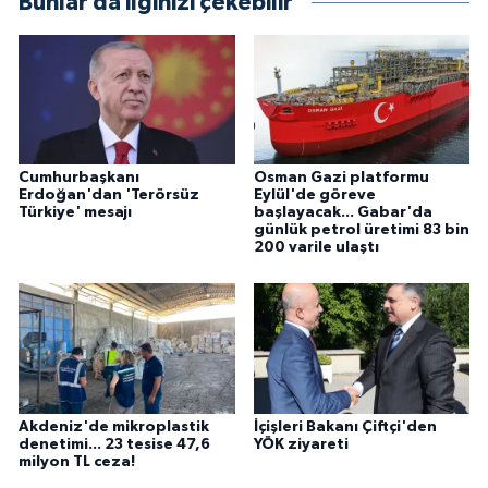
Bunlar da ilginizi çekebilir
Cumhurbaşkanı
Osman Gazi platformu
Erdoğan'dan 'Terörsüz
Eylül'de göreve
Türkiye' mesajı
başlayacak... Gabar'da
günlük petrol üretimi 83 bin
200 varile ulaştı
Akdeniz'de mikroplastik
İçişleri Bakanı Çiftçi'den
denetimi... 23 tesise 47,6
YÖK ziyareti
milyon TL ceza!