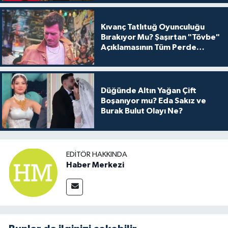
Kıvanç Tatlıtuğ Oyunculuğu
Bırakıyor Mu? Şaşırtan "Tövbe"
Açıklamasının Tüm Perde
Arkası
Düğünde Altın Yağan Çift
Boşanıyor mu? Eda Sakız ve
Burak Bulut Olayı Ne?
EDITÖR HAKKINDA
Haber Merkezi