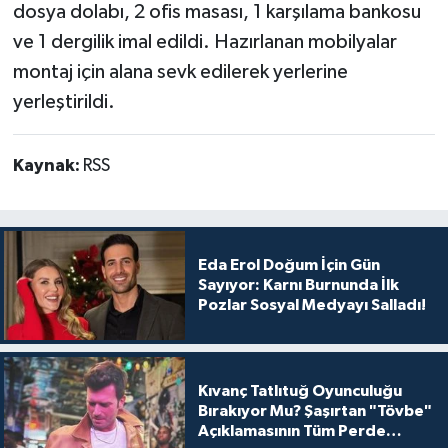
dosya dolabı, 2 ofis masası, 1 karşılama bankosu
ve 1 dergilik imal edildi. Hazırlanan mobilyalar
montaj için alana sevk edilerek yerlerine
yerleştirildi.
Kaynak:
RSS
Eda Erol Doğum İçin Gün
Sayıyor: Karnı Burnunda İlk
Pozlar Sosyal Medyayı Salladı!
Kıvanç Tatlıtuğ Oyunculuğu
Bırakıyor Mu? Şaşırtan "Tövbe"
Açıklamasının Tüm Perde