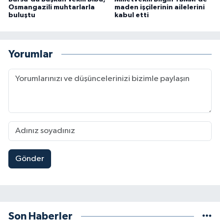
Osmangazili muhtarlarla
maden işçilerinin ailelerini
buluştu
kabul etti
Yorumlar
Gönder
Son Haberler