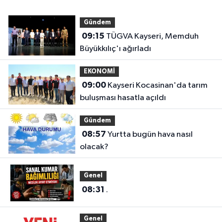
Gündem
09:15
TÜGVA Kayseri, Memduh
Büyükkılıç'ı ağırladı
EKONOMİ
09:00
Kayseri Kocasinan'da tarım
buluşması hasatla açıldı
Gündem
08:57
Yurtta bugün hava nasıl
olacak?
Genel
08:31
.
Genel