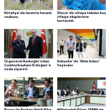
Kütahya'da lavanta hasadı
Düzce'de oltaya takılan kuş
coşkusu
itfaiye ekiplerince
kurtarıldı
Orgeneral Kadıoğlu'ndan
Eskişehir'de 'İklim Adası'
Cumhurbaşkanı Erdoğan'a
heyecanı
veda ziyareti
Bursa'da Başkan Vekili Biba,
Milletvekili Bilgin TBMM'de