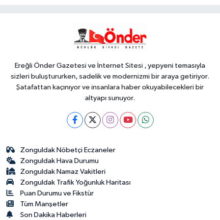
anlayışla planlıyoruz
Dünya
22:32
Cumhurbaşkanı Erdoğan,
Suudi Arabistan yolcusu
Ereğli Önder Gazetesi ve İnternet Sitesi , yepyeni temasıyla
sizleri buluştururken, sadelik ve modernizmi bir araya getiriyor.
Şatafattan kaçınıyor ve insanlara haber okuyabilecekleri bir
altyapı sunuyor.
Zonguldak Nöbetçi Eczaneler
Zonguldak Hava Durumu
Zonguldak Namaz Vakitleri
Zonguldak Trafik Yoğunluk Haritası
Puan Durumu ve Fikstür
Tüm Manşetler
Son Dakika Haberleri