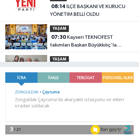
08:14
İLÇE BAŞKANI VE KURUCU
YÖNETİM BELLİ OLDU
YAŞAM
07:30
Kayseri TEKNOFEST
takımları Başkan Büyükkılıç'la
buluştu
YAŞAM
07:00
Kayseri Talas'ta her kapı
çalınıyor
Genel
22:56
EREĞLİ MEB'DEN ÖNEMLİ
AÇIKLAMA
YAŞAM
22:38
Başkan Vekili Şahin Biba:
Bursa'nın geleceğini bütüncül