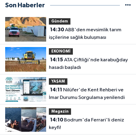
Son Haberler
Gündem
14:30
ABB'den mevsimlik tarım
işçilerine sağlık buluşması
EKONOMİ
14:15
ATA Çiftliği'nde karabuğday
hasadı başladı
YAŞAM
14:11
Nilüfer'de Kent Rehberi ve
İmar Durumu Sorgulama yenilendi
Magazin
14:10
Bodrum'da Ferrari'li deniz
keyfi!