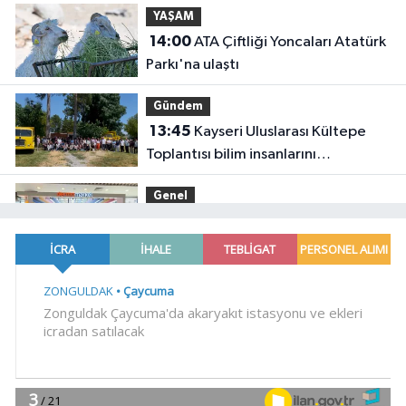
YAŞAM
14:00
ATA Çiftliği Yoncaları Atatürk
Parkı'na ulaştı
Gündem
13:45
Kayseri Uluslarası Kültepe
Toplantısı bilim insanlarını
buluşturdu
Genel
13:45
EREYLİN'DE DERMO MARKET
HİZMETE GİRDİ
YAŞAM
13:30
Nevşehir Kültür Yolu'nda
etkinlikler peşpeşe yapıldı
Gündem
13:22
Hakkâri'de JİHA destekli