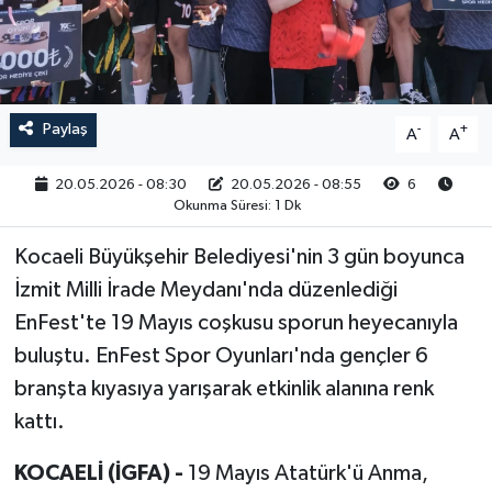
RESMİ İLAN
Paylaş
-
+
A
A
20.05.2026 - 08:30
20.05.2026 - 08:55
6
Okunma Süresi: 1 Dk
Kocaeli Büyükşehir Belediyesi'nin 3 gün boyunca
İzmit Milli İrade Meydanı'nda düzenlediği
EnFest'te 19 Mayıs coşkusu sporun heyecanıyla
buluştu. EnFest Spor Oyunları'nda gençler 6
branşta kıyasıya yarışarak etkinlik alanına renk
kattı.
KOCAELİ (İGFA) -
19 Mayıs Atatürk'ü Anma,