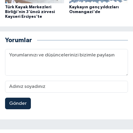
Türk Kayak Merkezleri
Kaykayın genç yıldızları
Birliği'nin 3'üncü zirvesi
Osmangazi'de
Kayseri Erciyes'te
Yorumlar
Gönder