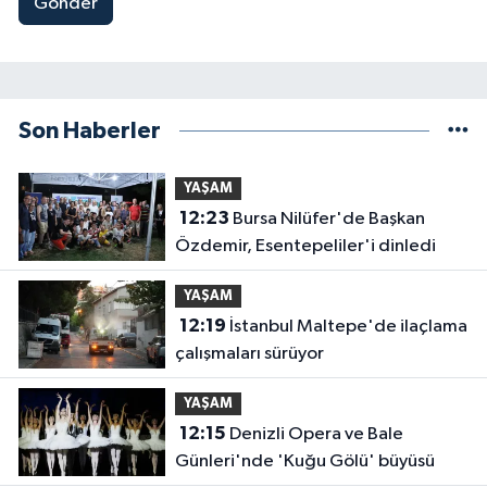
Gönder
Son Haberler
YAŞAM
12:23
Bursa Nilüfer'de Başkan
Özdemir, Esentepeliler'i dinledi
YAŞAM
12:19
İstanbul Maltepe'de ilaçlama
çalışmaları sürüyor
YAŞAM
12:15
Denizli Opera ve Bale
Günleri'nde 'Kuğu Gölü' büyüsü