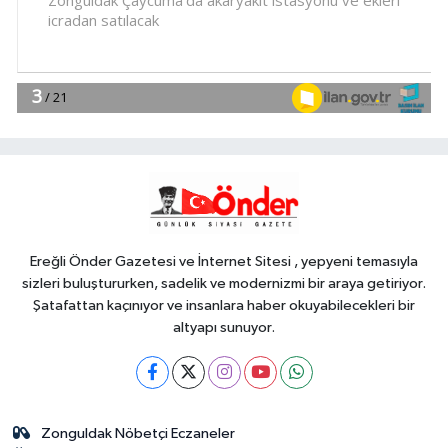
yaşamda üreterek güçleniyorlar
YAŞAM
11:37
Av sezonu 18 Ağustos'ta
açılacak
Genel
11:37
ELLERİNİZE SAĞLIK...
Ereğli Önder Gazetesi ve İnternet Sitesi , yepyeni temasıyla
sizleri buluştururken, sadelik ve modernizmi bir araya getiriyor.
Şatafattan kaçınıyor ve insanlara haber okuyabilecekleri bir
altyapı sunuyor.
Zonguldak Nöbetçi Eczaneler