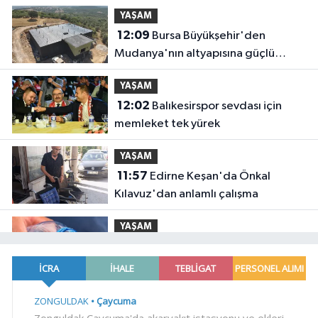
YAŞAM
12:09
Bursa Büyükşehir'den
Mudanya'nın altyapısına güçlü
yatırım
YAŞAM
12:02
Balıkesirspor sevdası için
memleket tek yürek
YAŞAM
11:57
Edirne Keşan'da Önkal
Kılavuz'dan anlamlı çalışma
YAŞAM
11:50
Su stresi çağı yaklaşıyor!
Uzmanlardan Türkiye için uyarı
YAŞAM
11:42
İzmir Efes Selçuk'ta engelsiz