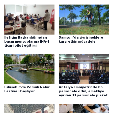
İletişim Başkanlığı'ndan
Samsun'da sivrisineklere
basın mensuplarına İHA-1
karşı etkin mücadele
ticari pilot eğitimi
Eskişehir'de Porsuk Nehir
Antalya Emniyeti'nde 66
Festivali başlıyor
personele ödül, emekliye
ayrılan 33 personele plaket