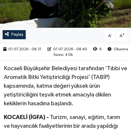
RESMİ İLAN
Paylaş
-
+
A
A
01.07.2026 - 08:31
01.07.2026 - 08:40
6
Okunma
Süresi: 4 Dk
Kocaeli Büyükşehir Belediyesi tarafından 'Tıbbi ve
Aromatik Bitki Yetiştiriciliği Projesi' (TABİP)
kapsamında, katma değeri yüksek ürün
yetiştiriciliğini teşvik etmek amacıyla dikilen
kekiklerin hasadına başlandı.
KOCAELİ (İGFA) -
Turizm, sanayi, eğitim, tarım
ve hayvancılık faaliyetlerinin bir arada yapıldığı