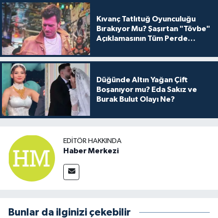
Kıvanç Tatlıtuğ Oyunculuğu
Bırakıyor Mu? Şaşırtan "Tövbe"
Açıklamasının Tüm Perde
Arkası
Düğünde Altın Yağan Çift
Boşanıyor mu? Eda Sakız ve
Burak Bulut Olayı Ne?
EDITÖR HAKKINDA
Haber Merkezi
Bunlar da ilginizi çekebilir