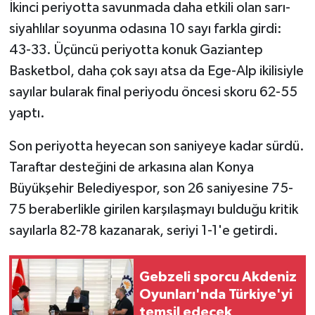
İkinci periyotta savunmada daha etkili olan sarı-
siyahlılar soyunma odasına 10 sayı farkla girdi:
43-33. Üçüncü periyotta konuk Gaziantep
Basketbol, daha çok sayı atsa da Ege-Alp ikilisiyle
sayılar bularak final periyodu öncesi skoru 62-55
yaptı.
Son periyotta heyecan son saniyeye kadar sürdü.
Taraftar desteğini de arkasına alan Konya
Büyükşehir Belediyespor, son 26 saniyesine 75-
75 beraberlikle girilen karşılaşmayı bulduğu kritik
sayılarla 82-78 kazanarak, seriyi 1-1'e getirdi.
Gebzeli sporcu Akdeniz
Oyunları'nda Türkiye'yi
temsil edecek