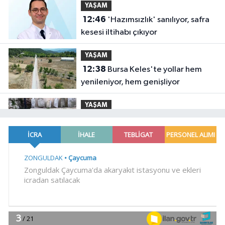
YAŞAM
12:46
'Hazımsızlık' sanılıyor, safra
kesesi iltihabı çıkıyor
YAŞAM
12:38
Bursa Keles'te yollar hem
yenileniyor, hem genişliyor
YAŞAM
12:33
İstanbul'da tarihi mezar
taşlarına saldırı sonrası restorasyon
YAŞAM
12:26
Denizli Büyükşehir'den
Buldan'a dev yatırım
YAŞAM
12:20
Yeşilay'dan göçmen gençleri