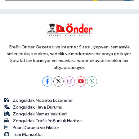
bağımlılık risklerinden koruyacak
uluslararası model
YAŞAM
12:14
Başkan Genç, 'Sevdam
Karadeniz' ekibini ağırladı! Film
Festivali Aralık'ta
Ereğli Önder Gazetesi ve İnternet Sitesi , yepyeni temasıyla
sizleri buluştururken, sadelik ve modernizmi bir araya getiriyor.
Şatafattan kaçınıyor ve insanlara haber okuyabilecekleri bir
altyapı sunuyor.
Zonguldak Nöbetçi Eczaneler
Zonguldak Hava Durumu
Zonguldak Namaz Vakitleri
Zonguldak Trafik Yoğunluk Haritası
Puan Durumu ve Fikstür
Tüm Manşetler