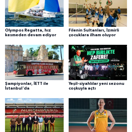
Olympos Regatta, hız
Filenin Sultanları, İzmirli
kesmeden devam ediyor
çocuklara ilham oluyor
Şampiyonlar, İETT ile
Yeşil-siyahlılar yeni sezonu
İstanbul'da
coşkuyla açtı