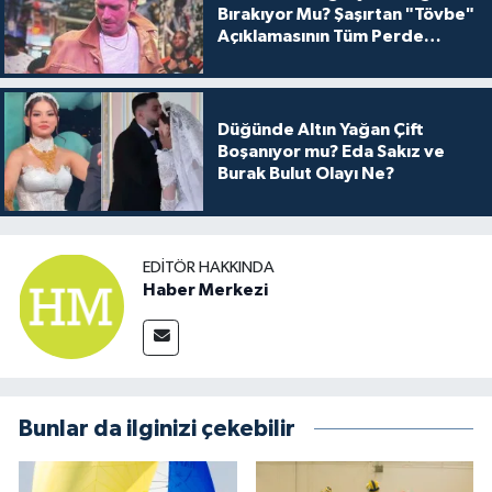
Bırakıyor Mu? Şaşırtan "Tövbe"
Açıklamasının Tüm Perde
Arkası
Düğünde Altın Yağan Çift
Boşanıyor mu? Eda Sakız ve
Burak Bulut Olayı Ne?
EDITÖR HAKKINDA
Haber Merkezi
Bunlar da ilginizi çekebilir