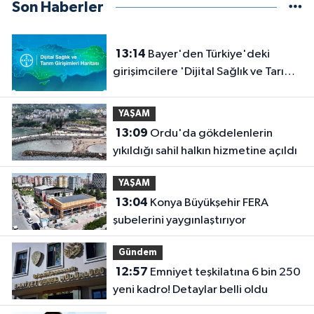
Son Haberler
13:14
Bayer'den Türkiye'deki
girişimcilere 'Dijital Sağlık ve Tarım
Girişimleri Haritası' çağrısı
YAŞAM
13:09
Ordu'da gökdelenlerin
yıkıldığı sahil halkın hizmetine açıldı
YAŞAM
13:04
Konya Büyükşehir FERA
şubelerini yaygınlaştırıyor
Gündem
12:57
Emniyet teşkilatına 6 bin 250
yeni kadro! Detaylar belli oldu