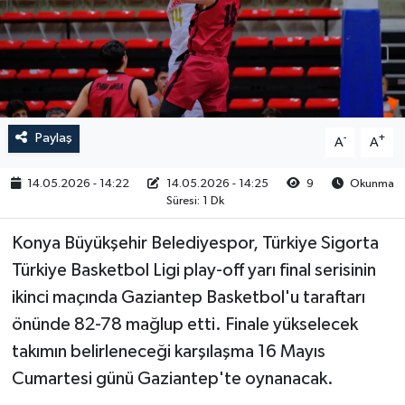
RESMİ İLAN
Paylaş
-
+
A
A
14.05.2026 - 14:22
14.05.2026 - 14:25
9
Okunma
Süresi: 1 Dk
Konya Büyükşehir Belediyespor, Türkiye Sigorta
Türkiye Basketbol Ligi play-off yarı final serisinin
ikinci maçında Gaziantep Basketbol'u taraftarı
önünde 82-78 mağlup etti. Finale yükselecek
takımın belirleneceği karşılaşma 16 Mayıs
Cumartesi günü Gaziantep'te oynanacak.