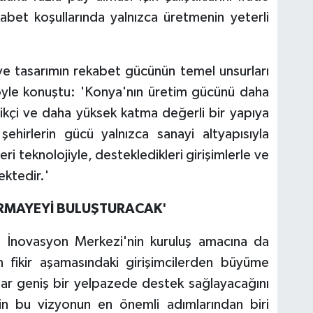
bet koşullarında yalnızca üretmenin yeterli
ve tasarımın rekabet gücünün temel unsurları
şöyle konuştu: 'Konya'nın üretim gücünü daha
ilikçi ve daha yüksek katma değerli bir yapıya
şehirlerin gücü yalnızca sanayi altyapısıyla
kleri teknolojiyle, destekledikleri girişimlerle ve
mektedir.'
 SERMAYEYİ BULUŞTURACAK'
 İnovasyon Merkezi'nin kuruluş amacına da
fikir aşamasındaki girişimcilerden büyüme
dar geniş bir yelpazede destek sağlayacağını
'nin bu vizyonun en önemli adımlarından biri