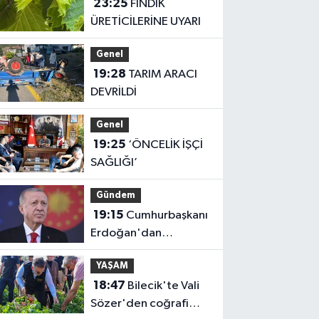
23:25
FINDIK
ÜRETİCİLERİNE UYARI
Genel
19:28
TARIM ARACI
DEVRİLDİ
Genel
19:25
‘ÖNCELİK İŞÇİ
SAĞLIĞI’
Gündem
19:15
Cumhurbaşkanı
Erdoğan'dan
'Terörsüz Türkiye'
YAŞAM
mesajı
18:47
Bilecik'te Vali
Sözer'den coğrafi