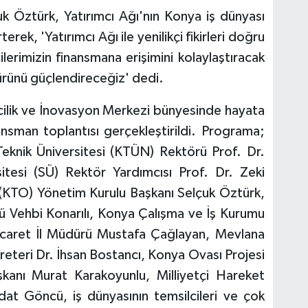
k Öztürk, Yatırımcı Ağı'nın Konya iş dünyası
erek, 'Yatırımcı Ağı ile yenilikçi fikirleri doğru
cilerimizin finansmana erişimini kolaylaştıracak
ürünü güçlendireceğiz' dedi.
cilik ve İnovasyon Merkezi bünyesinde hayata
lansman toplantısı gerçekleştirildi. Programa;
Teknik Üniversitesi (KTÜN) Rektörü Prof. Dr.
itesi (SÜ) Rektör Yardımcısı Prof. Dr. Zeki
(KTO) Yönetim Kurulu Başkanı Selçuk Öztürk,
ü Vehbi Konarılı, Konya Çalışma ve İş Kurumu
Ticaret İl Müdürü Mustafa Çağlayan, Mevlana
eteri Dr. İhsan Bostancı, Konya Ovası Projesi
kanı Murat Karakoyunlu, Milliyetçi Hareket
dat Göncü, iş dünyasının temsilcileri ve çok