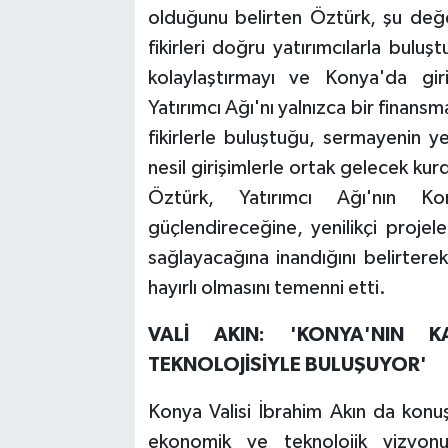
olduğunu belirten Öztürk, şu değe
fikirleri doğru yatırımcılarla buluş
kolaylaştırmayı ve Konya'da gir
Yatırımcı Ağı'nı yalnızca bir finan
fikirlerle buluştuğu, sermayenin ye
nesil girişimlerle ortak gelecek ku
Öztürk, Yatırımcı Ağı'nın Ko
güçlendireceğine, yenilikçi projele
sağlayacağına inandığını belirter
hayırlı olmasını temenni etti.
VALİ AKIN: 'KONYA'NIN K
TEKNOLOJİSİYLE BULUŞUYOR'
Konya Valisi İbrahim Akın da konuş
ekonomik ve teknolojik vizyonun