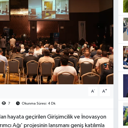
-
+
A
A
7
Okunma Süresi: 4 Dk
n hayata geçirilen Girişimcilik ve İnovasyon
ımcı Ağı' projesinin lansmanı geniş katılımla