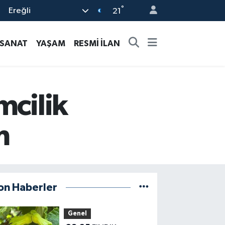
°
Ereğli
21
-SANAT
YAŞAM
RESMİ İLAN
mcilik
m
on Haberler
Genel