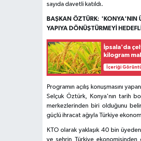
sayıda davetli katıldı.
BAŞKAN ÖZTÜRK: 'KONYA'NIN 
YAPIYA DÖNÜŞTÜRMEYİ HEDEFL
İpsala'da çel
kilogram mal
İçeriği Görünt
Programın açılış konuşmasını yapa
Selçuk Öztürk, Konya'nın tarih b
merkezlerinden biri olduğunu beli
güçlü ihracat ağıyla Türkiye ekonom
KTO olarak yaklaşık 40 bin üyeden 
ve şehrin Türkiye ekonomisinden da