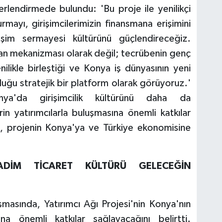
rlendirmede bulundu: 'Bu proje ile yenilikçi
turmayı, girişimcilerimizin finansmana erişimini
işim sermayesi kültürünü güçlendireceğiz.
sman mekanizması olarak değil; tecrübenin genç
nilikle birleştiği ve Konya iş dünyasının yeni
rduğu stratejik bir platform olarak görüyoruz.'
nya'da girişimcilik kültürünü daha da
rin yatırımcılarla buluşmasına önemli katkılar
ek, projenin Konya'ya ve Türkiye ekonomisine
ADİM TİCARET KÜLTÜRÜ GELECEĞİN
masında, Yatırımcı Ağı Projesi'nin Konya'nın
a önemli katkılar sağlayacağını belirtti.