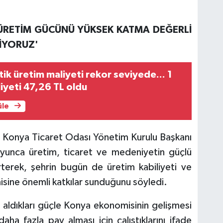
ÜRETİM GÜCÜNÜ YÜKSEK KATMA DEĞERLİ
İYORUZ'
tik üretim maliyeti rekor seviyede... 1
iyeti 47,26 TL oldu
üle
n Konya Ticaret Odası Yönetim Kurulu Başkanı
oyunca üretim, ticaret ve medeniyetin güçlü
rterek, şehrin bugün de üretim kabiliyeti ve
isine önemli katkılar sunduğunu söyledi.
aldıkları güçle Konya ekonomisinin gelişmesi
ha fazla pay alması için çalıştıklarını ifade