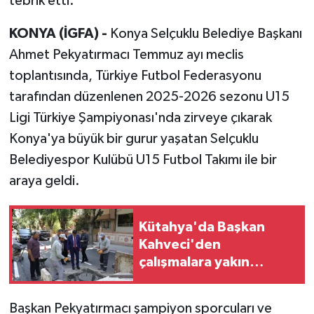
tebrik etti.
KONYA (İGFA) -
Konya Selçuklu Belediye Başkanı
Ahmet Pekyatırmacı Temmuz ayı meclis
toplantısında, Türkiye Futbol Federasyonu
tarafından düzenlenen 2025-2026 sezonu U15
Ligi Türkiye Şampiyonası'nda zirveye çıkarak
Konya'ya büyük bir gurur yaşatan Selçuklu
Belediyespor Kulübü U15 Futbol Takımı ile bir
araya geldi.
Kütahya'da Başkan
Kahveci'den
çalışmalara yakın
mercek
Başkan Pekyatırmacı şampiyon sporcuları ve