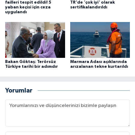
failleri tespit edildi! 5
TR'de 'çok iyi' olarak
yaban keçisi için ceza
sertifikalandırıldı
uygulandı
Bakan Göktaş: Terörsüz
Marmara Adası açıklarında
Türkiye tarihi bir adımdır
arızalanan tekne kurtarıldı
Yorumlar