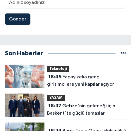
Gönder
Son Haberler
Teknoloji
18:45
Yapay zeka genç
girişimcilere yeni kapılar açıyor
YAŞAM
18:37
Gebze'nin geleceği için
Başkent'te güçlü temaslar
18:34
Bursa Tabip Odası: Hekimlik 5