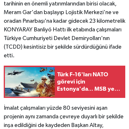
tarihinin en önemli yatırımlarından birisi olacak,
Meram Gar'dan başlayıp Lojistik Merkezi'ne ve
oradan Pınarbaşı'na kadar gidecek 23 kilometrelik
KONYARAY Banliyö Hattı ilk etabında çalışmaları
Türkiye Cumhuriyeti Devlet Demiryolları'nın
(TCDD) kesintisiz bir şekilde sürdürdüğünü ifade
etti.
Türk F-16'ları NATO
görevi için
Estonya'da... MSB yerli
savunma sistemleriyle
güçleniyor
İmalat çalışmaları yüzde 80 seviyesini aşan
projenin aynı zamanda çevreye duyarlı bir şekilde
inşa edildiğini de kaydeden Başkan Altay,