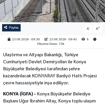
RESMİ İLAN
Paylaş
-
+
A
A
23.06.2026 - 09:30
23.06.2026 - 09:45
6
Okunma Süresi: 1 Dk
Ulaştırma ve Altyapı Bakanlığı, Türkiye
Cumhuriyeti Devlet Demiryolları ile Konya
Büyükşehir Belediyesi tarafından şehre
kazandırılacak KONYARAY Banliyö Hattı Projesi
çevre hassasiyetiyle inşa ediliyor.
KONYA (İGFA) -
Konya Büyükşehir Belediye
Başkanı Uğur İbrahim Altay, Konya toplu ulaşım