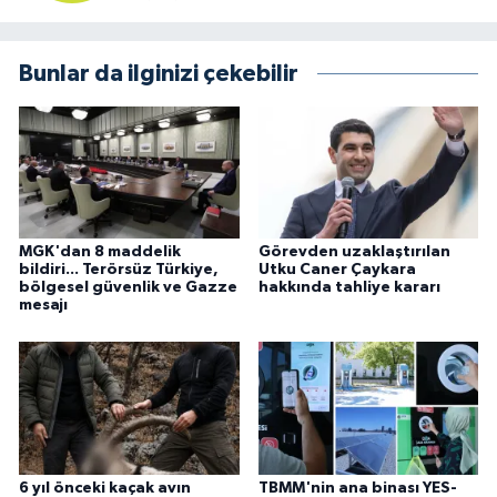
Bunlar da ilginizi çekebilir
MGK'dan 8 maddelik
Görevden uzaklaştırılan
bildiri... Terörsüz Türkiye,
Utku Caner Çaykara
bölgesel güvenlik ve Gazze
hakkında tahliye kararı
mesajı
6 yıl önceki kaçak avın
TBMM'nin ana binası YES-