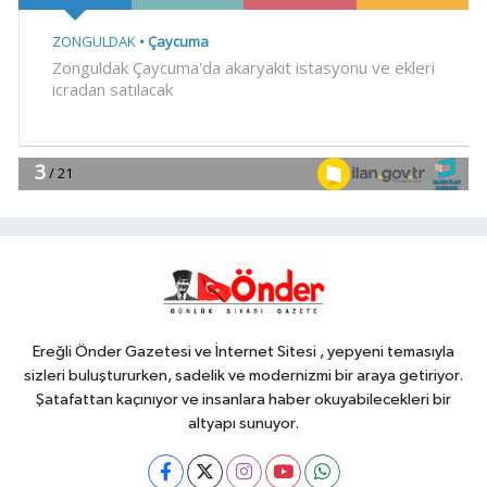
geçirildi
SİYASET
18:06
İzmir Karabağlar Meclisi'nde
komisyonlar yeniden şekillendi
YAŞAM
18:00
Keşan eski İlçe Millî Eğitim
Müdürü vefatının yıl dönümünde
anıldı
YAŞAM
17:51
İzmit'te 3 Çınar Çocuk Evi
için kura çekimi gerçekleştirildi
Ereğli Önder Gazetesi ve İnternet Sitesi , yepyeni temasıyla
sizleri buluştururken, sadelik ve modernizmi bir araya getiriyor.
Şatafattan kaçınıyor ve insanlara haber okuyabilecekleri bir
altyapı sunuyor.