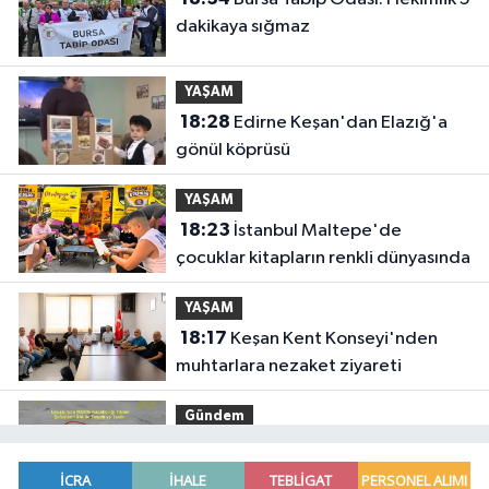
dakikaya sığmaz
YAŞAM
18:28
Edirne Keşan'dan Elazığ'a
gönül köprüsü
YAŞAM
18:23
İstanbul Maltepe'de
çocuklar kitapların renkli dünyasında
YAŞAM
18:17
Keşan Kent Konseyi'nden
muhtarlara nezaket ziyareti
Gündem
18:14
Hakkari'de JİHA destekli
operasyonda 253 kilo esrar ele